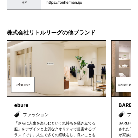
HP
https://ronherman.jp/
株式会社リトルリーグの他ブランド
ebure
BAREF
ファッション
ファ
「さらに人生を楽しむという気持ちを掻き立てる
BAREFO
服」をデザインと上質なクオリティで提案するブ
された子供
ランドです。人生で多くの経験をし、良いことも
が家族に対