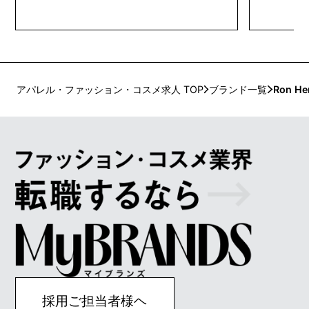
悪いことも色々を通ってきて、乗り越えたり、の
創設したブ
みこんだり、とても多くの精神的進化を遂げてき
触り、やさ
ているということ。そんな中で見つけたのが、究
ット素材で
極に削ぎ落とされた自分の中の“好き”という感覚。
全米の著名な
私はこれが好き、これが心地いい、やっぱりこう
REAMS
いうことだ・・・そういう部分にフィットする服
ました。
を創出していきます。
アパレル・ファッション・コスメ求人 TOP
ブランド一覧
Ron He
採用ご担当者様ヘ