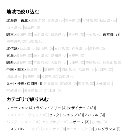
地域で絞り込む
北海道・東北
>
北海道 (0)
|
青森県 (0)
|
岩手県 (0)
|
宮城県 (0)
|
秋田県 (0)
|
山形県 (0)
|
福島県 (0)
関東
>
茨城県 (0)
|
栃木県 (0)
|
群馬県 (0)
|
埼玉県 (0)
|
千葉県 (0)
|
東京都 (3)
|
神奈川県 (0)
|
山梨県 (0)
北信越
>
新潟県 (0)
|
富山県 (0)
|
石川県 (0)
|
福井県 (0)
|
長野県 (0)
東海
>
岐阜県 (0)
|
静岡県 (0)
|
愛知県 (0)
|
三重県 (0)
関西
>
滋賀県 (0)
|
京都府 (0)
|
大阪府 (0)
|
兵庫県 (0)
|
奈良県 (0)
|
和歌山県 (0)
中国・四国
>
鳥取県 (0)
|
島根県 (0)
|
岡山県 (0)
|
広島県 (0)
|
山口県 (0)
|
徳島県 (0)
|
香川県 (0)
|
愛媛県 (0)
|
高知県 (0)
九州・沖縄
>
福岡県 (1)
|
佐賀県 (0)
|
長崎県 (0)
|
熊本県 (0)
|
大分県 (0)
|
宮崎県 (0)
|
鹿児島県 (0)
|
沖縄県 (0)
カテゴリで絞り込む
ファッション (4)
>
ラグジュアリー (4)
|
デザイナーズ (3)
|
ジュエリー・ウォッチ (0)
|
セレクトショップ (3)
|
アパレル (3)
|
バッグ・シューズ (0)
|
アクセサリー (0)
|
スポーツ (3)
|
その他 (0)
コスメ (1)
>
メイク (0)
|
スキンケア (0)
|
オーガニック (0)
|
フレグランス (1)
|