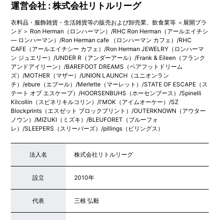
運営会社 : 株式会社リトルリーグ
衣料品・服飾雑貨・生活雑貨等の販売および卸売業、飲食業等 ＜展開ブラ
ンド＞ Ron Herman（ロンハーマン）/RHC Ron Herman（アールエイチシ
― ロンハーマン）/Ron Herman cafe （ロンハーマン カフェ）/RHC
CAFE（アールエイチシー カフェ）/Ron Herman JEWELRY（ロンハーマ
ン ジュエリー）/UNDER R（アンダーアール）/Frank & Eileen（フランク
アンドアイリーン）/BAREFOOT DREAMS（ベアフットドリーム
ズ）/MOTHER（マザー）/UNION LAUNCH（ユニオンラン
チ）/ebure（エブール）/Merlette（マーレット）/STATE OF ESCAPE（ス
テート オブ エスケープ）/HOORSENBUHS（ホーセンブース）/Spinelli
Kilcollin（スピネリキルコリン）/I'MOK（アイムオーケー）/SZ
Blockprints（エスゼット ブロックプリント）/OUTERKNOWN（アウター
ノウン）/MIZUKI（ミズキ）/BLEUFORET（ブルーフォ
レ）/SLEEPERS（スリーパーズ）/pillings（ピリングス）
法人名
株式会社リトルリーグ
設立
2010年
代表
三根 弘毅