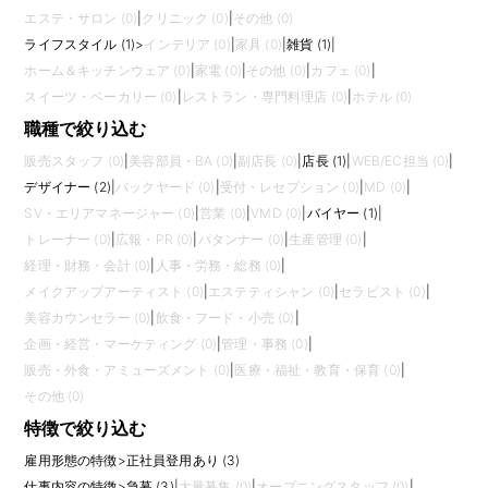
エステ・サロン (0)
|
クリニック (0)
|
その他 (0)
ライフスタイル (1)
>
インテリア (0)
|
家具 (0)
|
雑貨 (1)
|
ホーム＆キッチンウェア (0)
|
家電 (0)
|
その他 (0)
|
カフェ (0)
|
スイーツ・ベーカリー (0)
|
レストラン・専門料理店 (0)
|
ホテル (0)
職種で絞り込む
販売スタッフ (0)
|
美容部員・BA (0)
|
副店長 (0)
|
店長 (1)
|
WEB/EC担当 (0)
|
デザイナー (2)
|
バックヤード (0)
|
受付・レセプション (0)
|
MD (0)
|
SV・エリアマネージャー (0)
|
営業 (0)
|
VMD (0)
|
バイヤー (1)
|
トレーナー (0)
|
広報・PR (0)
|
パタンナー (0)
|
生産管理 (0)
|
経理・財務・会計 (0)
|
人事・労務・総務 (0)
|
メイクアップアーティスト (0)
|
エステティシャン (0)
|
セラピスト (0)
|
美容カウンセラー (0)
|
飲食・フード・小売 (0)
|
企画・経営・マーケティング (0)
|
管理・事務 (0)
|
販売・外食・アミューズメント (0)
|
医療・福祉・教育・保育 (0)
|
その他 (0)
特徴で絞り込む
雇用形態の特徴
>
正社員登用あり (3)
仕事内容の特徴
>
急募 (3)
|
大量募集 (0)
|
オープニングスタッフ (0)
|