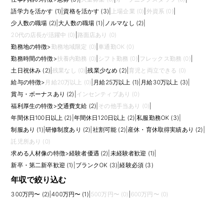
語学力を活かす (1)
|
資格を活かす (3)
|
上場企業 (0)
|
外資系 (0)
|
少人数の職場 (2)
|
大人数の職場 (1)
|
ノルマなし (2)
|
20代の店長が活躍中 (0)
|
路面店あり (0)
勤務地の特徴
>
勤務地域限定 (0)
|
車通勤OK (0)
勤務時間の特徴
>
扶養内勤務 (0)
|
シフト勤務 (0)
|
フレックス勤務 (0)
|
土日祝休み (2)
|
残業なし (0)
|
残業少なめ (2)
|
育児と両立できる (0)
給与の特徴
>
月給20万以上 (0)
|
月給25万以上 (1)
|
月給30万以上 (3)
|
賞与・ボーナスあり (2)
|
インセンティブあり (0)
福利厚生の特徴
>
交通費支給 (2)
|
その他手当あり (0)
|
年間休日100日以上 (2)
|
年間休日120日以上 (2)
|
私服勤務OK (3)
|
制服あり (1)
|
研修制度あり (2)
|
社割可能 (2)
|
産休・育休取得実績あり (2)
|
託児所あり (0)
求める人材像の特徴
>
経験者優遇 (2)
|
未経験者歓迎 (1)
|
新卒・第二新卒歓迎 (1)
|
ブランクOK (3)
|
経験必須 (3)
年収で絞り込む
300万円〜 (2)
|
400万円〜 (1)
|
500万円〜 (0)
|
600万円〜 (0)