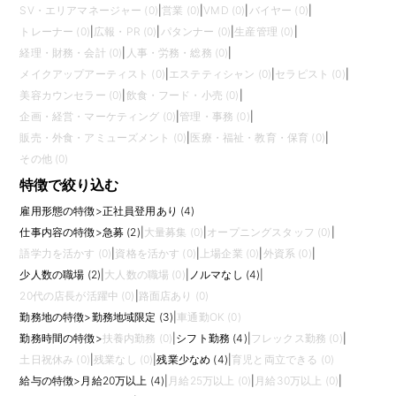
SV・エリアマネージャー (0)
|
営業 (0)
|
VMD (0)
|
バイヤー (0)
|
トレーナー (0)
|
広報・PR (0)
|
パタンナー (0)
|
生産管理 (0)
|
経理・財務・会計 (0)
|
人事・労務・総務 (0)
|
メイクアップアーティスト (0)
|
エステティシャン (0)
|
セラピスト (0)
|
美容カウンセラー (0)
|
飲食・フード・小売 (0)
|
企画・経営・マーケティング (0)
|
管理・事務 (0)
|
販売・外食・アミューズメント (0)
|
医療・福祉・教育・保育 (0)
|
その他 (0)
特徴で絞り込む
雇用形態の特徴
>
正社員登用あり (4)
仕事内容の特徴
>
急募 (2)
|
大量募集 (0)
|
オープニングスタッフ (0)
|
語学力を活かす (0)
|
資格を活かす (0)
|
上場企業 (0)
|
外資系 (0)
|
少人数の職場 (2)
|
大人数の職場 (0)
|
ノルマなし (4)
|
20代の店長が活躍中 (0)
|
路面店あり (0)
勤務地の特徴
>
勤務地域限定 (3)
|
車通勤OK (0)
勤務時間の特徴
>
扶養内勤務 (0)
|
シフト勤務 (4)
|
フレックス勤務 (0)
|
土日祝休み (0)
|
残業なし (0)
|
残業少なめ (4)
|
育児と両立できる (0)
給与の特徴
>
月給20万以上 (4)
|
月給25万以上 (0)
|
月給30万以上 (0)
|