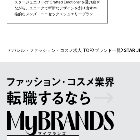
スタージュエリーの”Crafted Emotions”を受け継ぎ
ながら、ユニークで斬新なデザインを創り出す本
格的なメンズ・ユニセックスジュエリーブラン
ド。ジュエリーに宿る本質的なパワーを艶めく技
法で表現し、トップアスリートやセレブリティか
らも圧倒的な支持を集めています。2020年、ニュ
ウマン横浜にコンセプトストア「SJX W」がオー
プン。
アパレル・ファッション・コスメ求人 TOP
ブランド一覧
STAR 