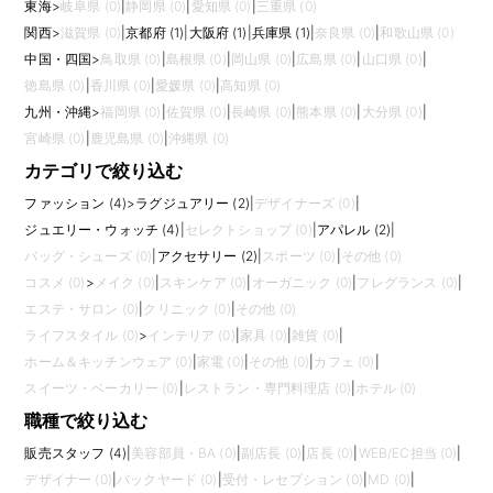
東海
>
岐阜県 (0)
|
静岡県 (0)
|
愛知県 (0)
|
三重県 (0)
関西
>
滋賀県 (0)
|
京都府 (1)
|
大阪府 (1)
|
兵庫県 (1)
|
奈良県 (0)
|
和歌山県 (0)
中国・四国
>
鳥取県 (0)
|
島根県 (0)
|
岡山県 (0)
|
広島県 (0)
|
山口県 (0)
|
徳島県 (0)
|
香川県 (0)
|
愛媛県 (0)
|
高知県 (0)
九州・沖縄
>
福岡県 (0)
|
佐賀県 (0)
|
長崎県 (0)
|
熊本県 (0)
|
大分県 (0)
|
宮崎県 (0)
|
鹿児島県 (0)
|
沖縄県 (0)
カテゴリで絞り込む
ファッション (4)
>
ラグジュアリー (2)
|
デザイナーズ (0)
|
ジュエリー・ウォッチ (4)
|
セレクトショップ (0)
|
アパレル (2)
|
バッグ・シューズ (0)
|
アクセサリー (2)
|
スポーツ (0)
|
その他 (0)
コスメ (0)
>
メイク (0)
|
スキンケア (0)
|
オーガニック (0)
|
フレグランス (0)
|
エステ・サロン (0)
|
クリニック (0)
|
その他 (0)
ライフスタイル (0)
>
インテリア (0)
|
家具 (0)
|
雑貨 (0)
|
ホーム＆キッチンウェア (0)
|
家電 (0)
|
その他 (0)
|
カフェ (0)
|
スイーツ・ベーカリー (0)
|
レストラン・専門料理店 (0)
|
ホテル (0)
職種で絞り込む
販売スタッフ (4)
|
美容部員・BA (0)
|
副店長 (0)
|
店長 (0)
|
WEB/EC担当 (0)
|
デザイナー (0)
|
バックヤード (0)
|
受付・レセプション (0)
|
MD (0)
|