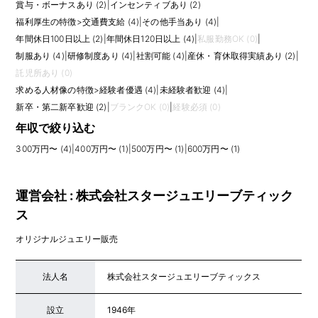
賞与・ボーナスあり (2)
|
インセンティブあり (2)
福利厚生の特徴
>
交通費支給 (4)
|
その他手当あり (4)
|
年間休日100日以上 (2)
|
年間休日120日以上 (4)
|
私服勤務OK (0)
|
制服あり (4)
|
研修制度あり (4)
|
社割可能 (4)
|
産休・育休取得実績あり (2)
|
託児所あり (0)
求める人材像の特徴
>
経験者優遇 (4)
|
未経験者歓迎 (4)
|
新卒・第二新卒歓迎 (2)
|
ブランクOK (0)
|
経験必須 (0)
年収で絞り込む
300万円〜 (4)
|
400万円〜 (1)
|
500万円〜 (1)
|
600万円〜 (1)
運営会社 : 株式会社スタージュエリーブティック
ス
オリジナルジュエリー販売
法人名
株式会社スタージュエリーブティックス
設立
1946年