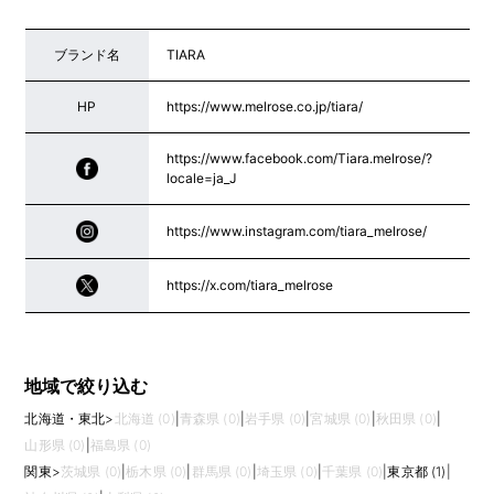
ブランド名
TIARA
HP
https://www.melrose.co.jp/tiara/
https://www.facebook.com/Tiara.melrose/?
locale=ja_J
https://www.instagram.com/tiara_melrose/
https://x.com/tiara_melrose
地域で絞り込む
北海道・東北
>
北海道 (0)
|
青森県 (0)
|
岩手県 (0)
|
宮城県 (0)
|
秋田県 (0)
|
山形県 (0)
|
福島県 (0)
関東
>
茨城県 (0)
|
栃木県 (0)
|
群馬県 (0)
|
埼玉県 (0)
|
千葉県 (0)
|
東京都 (1)
|