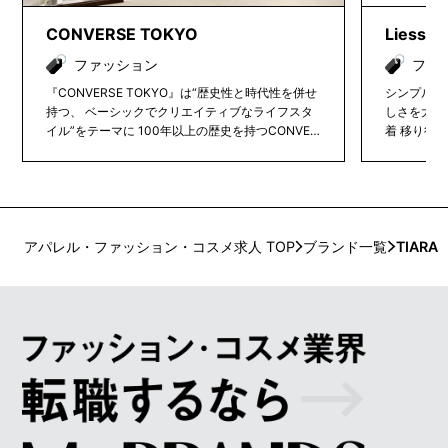
CONVERSE TOKYO
Liesse
ファッション
ファ
『CONVERSE TOKYO』は“歴史性と時代性を併せ
シンプルで心
持つ、 ベーシックでクリエイティブなライフスタ
しさを大切
イル”をテーマに 100年以上の歴史を持つCONVER
着 移り行く流行の中でも、少しのこだわりをプラ
SEから生まれたブランドです。 “TOKYO”だからこ
スすることで
そ表現できるカルチャーやファッション、 “JAPA
トレンドは
N”だからこそ実現できる技術を大切にしながら、
しなやかに
新しい価値やライフスタイルを持ったCONVERSE
女性に向けて… 服と共に人生を歩ん
APPARELを提案します。
ジレスで自
上がる日常着
アパレル・ファッション・コスメ求人 TOP
ブランド一覧
TIARA