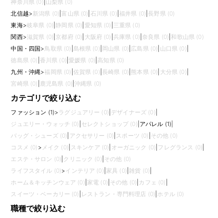
神奈川県 (0)
|
山梨県 (0)
北信越
>
新潟県 (0)
|
富山県 (0)
|
石川県 (0)
|
福井県 (0)
|
長野県 (0)
東海
>
岐阜県 (0)
|
静岡県 (0)
|
愛知県 (0)
|
三重県 (0)
関西
>
滋賀県 (0)
|
京都府 (0)
|
大阪府 (0)
|
兵庫県 (0)
|
奈良県 (0)
|
和歌山県 (0)
中国・四国
>
鳥取県 (0)
|
島根県 (0)
|
岡山県 (0)
|
広島県 (0)
|
山口県 (0)
|
徳島県 (0)
|
香川県 (0)
|
愛媛県 (0)
|
高知県 (0)
九州・沖縄
>
福岡県 (0)
|
佐賀県 (0)
|
長崎県 (0)
|
熊本県 (0)
|
大分県 (0)
|
宮崎県 (0)
|
鹿児島県 (0)
|
沖縄県 (0)
カテゴリで絞り込む
ファッション (1)
>
ラグジュアリー (0)
|
デザイナーズ (0)
|
ジュエリー・ウォッチ (0)
|
セレクトショップ (0)
|
アパレル (1)
|
バッグ・シューズ (0)
|
アクセサリー (0)
|
スポーツ (0)
|
その他 (0)
コスメ (0)
>
メイク (0)
|
スキンケア (0)
|
オーガニック (0)
|
フレグランス (0)
|
エステ・サロン (0)
|
クリニック (0)
|
その他 (0)
ライフスタイル (0)
>
インテリア (0)
|
家具 (0)
|
雑貨 (0)
|
ホーム＆キッチンウェア (0)
|
家電 (0)
|
その他 (0)
|
カフェ (0)
|
スイーツ・ベーカリー (0)
|
レストラン・専門料理店 (0)
|
ホテル (0)
職種で絞り込む