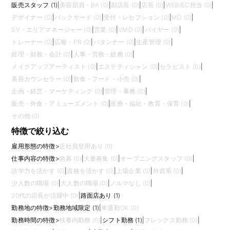
販売スタッフ (1)
|
美容部員・BA (0)
|
副店長 (0)
|
店長 (0)
|
WEB/EC担当 (0)
|
デザイナー (0)
|
バックヤード (0)
|
受付・レセプション (0)
|
MD (0)
|
SV・エリアマネージャー (0)
|
営業 (0)
|
VMD (0)
|
バイヤー (0)
|
トレーナー (0)
|
広報・PR (0)
|
パタンナー (0)
|
生産管理 (0)
|
経理・財務・会計 (0)
|
人事・労務・総務 (0)
|
メイクアップアーティスト (0)
|
エステティシャン (0)
|
セラピスト (0)
|
美容カウンセラー (0)
|
飲食・フード・小売 (0)
|
企画・経営・マーケティング (0)
|
管理・事務 (0)
|
販売・外食・アミューズメント (0)
|
医療・福祉・教育・保育 (0)
|
その他 (0)
特徴で絞り込む
雇用形態の特徴
>
正社員登用あり (0)
仕事内容の特徴
>
急募 (0)
|
大量募集 (0)
|
オープニングスタッフ (0)
|
語学力を活かす (0)
|
資格を活かす (0)
|
上場企業 (0)
|
外資系 (0)
|
少人数の職場 (0)
|
大人数の職場 (0)
|
ノルマなし (0)
|
20代の店長が活躍中 (0)
|
路面店あり (1)
勤務地の特徴
>
勤務地域限定 (1)
|
車通勤OK (0)
勤務時間の特徴
>
扶養内勤務 (0)
|
シフト勤務 (1)
|
フレックス勤務 (0)
|