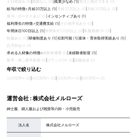
土日祝休み (0)
|
残業なし (0)
|
残業少なめ (1)
|
育児と両立できる (0)
給与の特徴
>
月給20万以上 (1)
|
月給25万以上 (0)
|
月給30万以上 (0)
|
賞与・ボーナスあり (0)
|
インセンティブあり (1)
福利厚生の特徴
>
交通費支給 (1)
|
その他手当あり (0)
|
年間休日100日以上 (1)
|
年間休日120日以上 (0)
|
私服勤務OK (0)
|
制服あり (0)
|
研修制度あり (1)
|
社割可能 (1)
|
産休・育休取得実績あり (1)
|
託児所あり (0)
求める人材像の特徴
>
経験者優遇 (0)
|
未経験者歓迎 (1)
|
新卒・第二新卒歓迎 (0)
|
ブランクOK (0)
|
経験必須 (0)
年収で絞り込む
300万円〜 (0)
|
400万円〜 (0)
|
500万円〜 (0)
|
600万円〜 (0)
運営会社 : 株式会社メルローズ
紳士服、婦人服および雑貨等の卸・小売販売
法人名
株式会社メルローズ