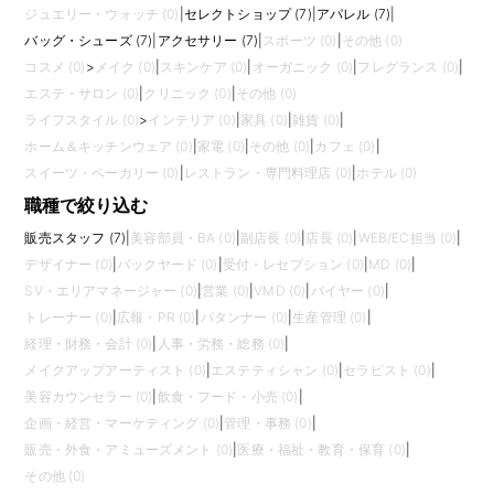
ジュエリー・ウォッチ (0)
|
セレクトショップ (7)
|
アパレル (7)
|
バッグ・シューズ (7)
|
アクセサリー (7)
|
スポーツ (0)
|
その他 (0)
コスメ (0)
>
メイク (0)
|
スキンケア (0)
|
オーガニック (0)
|
フレグランス (0)
|
エステ・サロン (0)
|
クリニック (0)
|
その他 (0)
ライフスタイル (0)
>
インテリア (0)
|
家具 (0)
|
雑貨 (0)
|
ホーム＆キッチンウェア (0)
|
家電 (0)
|
その他 (0)
|
カフェ (0)
|
スイーツ・ベーカリー (0)
|
レストラン・専門料理店 (0)
|
ホテル (0)
職種で絞り込む
販売スタッフ (7)
|
美容部員・BA (0)
|
副店長 (0)
|
店長 (0)
|
WEB/EC担当 (0)
|
デザイナー (0)
|
バックヤード (0)
|
受付・レセプション (0)
|
MD (0)
|
SV・エリアマネージャー (0)
|
営業 (0)
|
VMD (0)
|
バイヤー (0)
|
トレーナー (0)
|
広報・PR (0)
|
パタンナー (0)
|
生産管理 (0)
|
経理・財務・会計 (0)
|
人事・労務・総務 (0)
|
メイクアップアーティスト (0)
|
エステティシャン (0)
|
セラピスト (0)
|
美容カウンセラー (0)
|
飲食・フード・小売 (0)
|
企画・経営・マーケティング (0)
|
管理・事務 (0)
|
販売・外食・アミューズメント (0)
|
医療・福祉・教育・保育 (0)
|
その他 (0)