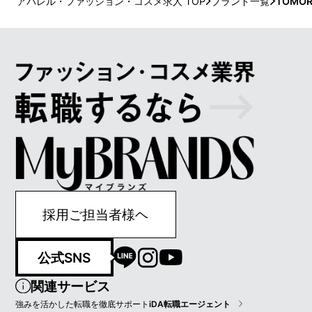
アパレル・ファッション・コスメ求人 TOP
ブランド一覧
TOMOR
採用ご担当者様ヘ
公式SNS
関連サービス
強みを活かした転職を徹底サポート
iDA転職エージェント