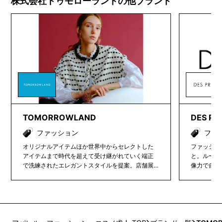
株式会社トゥモローランドの他ブランド
TOMORROWLAND
DES PR
ファッション
ファ
オリジナルアイテムほか世界中からセレクトした
ファッショ
アイテムまで時代を超えて受け継がれていく端正
と。ルール
で洗練されたエレガントスタイルを提案。店舗展
像力で自分
開も多様で、セレクトショップやカフェ融合型店
た、コンテ
舗、雑貨も取り揃えるライフスタイル提案型店舗
などがあります。