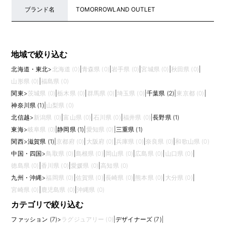
ブランド名
TOMORROWLAND OUTLET
地域で絞り込む
北海道・東北
>
北海道 (0)
|
青森県 (0)
|
岩手県 (0)
|
宮城県 (0)
|
秋田県 (0)
|
山形県 (0)
|
福島県 (0)
関東
>
茨城県 (0)
|
栃木県 (0)
|
群馬県 (0)
|
埼玉県 (0)
|
千葉県 (2)
|
東京都 (0)
|
神奈川県 (1)
|
山梨県 (0)
北信越
>
新潟県 (0)
|
富山県 (0)
|
石川県 (0)
|
福井県 (0)
|
長野県 (1)
東海
>
岐阜県 (0)
|
静岡県 (1)
|
愛知県 (0)
|
三重県 (1)
関西
>
滋賀県 (1)
|
京都府 (0)
|
大阪府 (0)
|
兵庫県 (0)
|
奈良県 (0)
|
和歌山県 (0)
中国・四国
>
鳥取県 (0)
|
島根県 (0)
|
岡山県 (0)
|
広島県 (0)
|
山口県 (0)
|
徳島県 (0)
|
香川県 (0)
|
愛媛県 (0)
|
高知県 (0)
九州・沖縄
>
福岡県 (0)
|
佐賀県 (0)
|
長崎県 (0)
|
熊本県 (0)
|
大分県 (0)
|
宮崎県 (0)
|
鹿児島県 (0)
|
沖縄県 (0)
カテゴリで絞り込む
ファッション (7)
>
ラグジュアリー (0)
|
デザイナーズ (7)
|