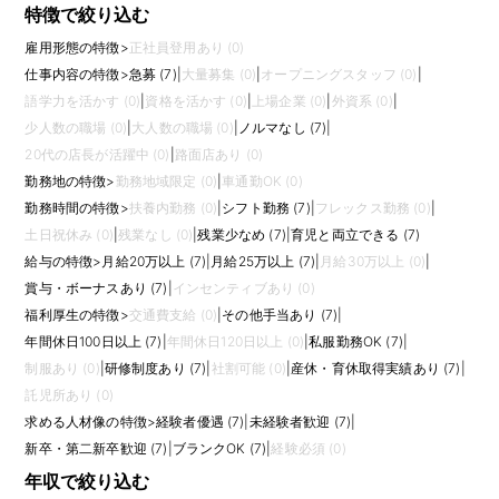
特徴で絞り込む
雇用形態の特徴
>
正社員登用あり (0)
仕事内容の特徴
>
急募 (7)
|
大量募集 (0)
|
オープニングスタッフ (0)
|
語学力を活かす (0)
|
資格を活かす (0)
|
上場企業 (0)
|
外資系 (0)
|
少人数の職場 (0)
|
大人数の職場 (0)
|
ノルマなし (7)
|
20代の店長が活躍中 (0)
|
路面店あり (0)
勤務地の特徴
>
勤務地域限定 (0)
|
車通勤OK (0)
勤務時間の特徴
>
扶養内勤務 (0)
|
シフト勤務 (7)
|
フレックス勤務 (0)
|
土日祝休み (0)
|
残業なし (0)
|
残業少なめ (7)
|
育児と両立できる (7)
給与の特徴
>
月給20万以上 (7)
|
月給25万以上 (7)
|
月給30万以上 (0)
|
賞与・ボーナスあり (7)
|
インセンティブあり (0)
福利厚生の特徴
>
交通費支給 (0)
|
その他手当あり (7)
|
年間休日100日以上 (7)
|
年間休日120日以上 (0)
|
私服勤務OK (7)
|
制服あり (0)
|
研修制度あり (7)
|
社割可能 (0)
|
産休・育休取得実績あり (7)
|
託児所あり (0)
求める人材像の特徴
>
経験者優遇 (7)
|
未経験者歓迎 (7)
|
新卒・第二新卒歓迎 (7)
|
ブランクOK (7)
|
経験必須 (0)
年収で絞り込む