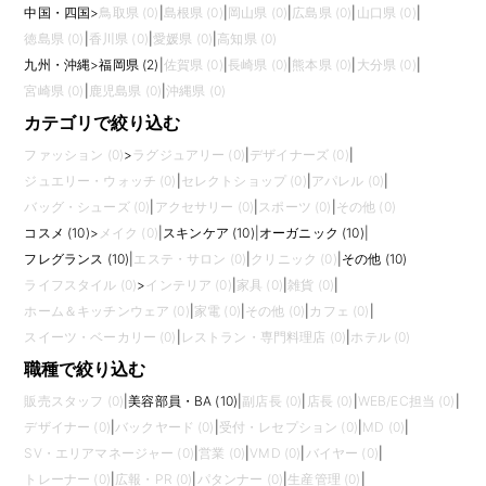
中国・四国
>
鳥取県 (0)
|
島根県 (0)
|
岡山県 (0)
|
広島県 (0)
|
山口県 (0)
|
徳島県 (0)
|
香川県 (0)
|
愛媛県 (0)
|
高知県 (0)
九州・沖縄
>
福岡県 (2)
|
佐賀県 (0)
|
長崎県 (0)
|
熊本県 (0)
|
大分県 (0)
|
宮崎県 (0)
|
鹿児島県 (0)
|
沖縄県 (0)
カテゴリで絞り込む
ファッション (0)
>
ラグジュアリー (0)
|
デザイナーズ (0)
|
ジュエリー・ウォッチ (0)
|
セレクトショップ (0)
|
アパレル (0)
|
バッグ・シューズ (0)
|
アクセサリー (0)
|
スポーツ (0)
|
その他 (0)
コスメ (10)
>
メイク (0)
|
スキンケア (10)
|
オーガニック (10)
|
フレグランス (10)
|
エステ・サロン (0)
|
クリニック (0)
|
その他 (10)
ライフスタイル (0)
>
インテリア (0)
|
家具 (0)
|
雑貨 (0)
|
ホーム＆キッチンウェア (0)
|
家電 (0)
|
その他 (0)
|
カフェ (0)
|
スイーツ・ベーカリー (0)
|
レストラン・専門料理店 (0)
|
ホテル (0)
職種で絞り込む
販売スタッフ (0)
|
美容部員・BA (10)
|
副店長 (0)
|
店長 (0)
|
WEB/EC担当 (0)
|
デザイナー (0)
|
バックヤード (0)
|
受付・レセプション (0)
|
MD (0)
|
SV・エリアマネージャー (0)
|
営業 (0)
|
VMD (0)
|
バイヤー (0)
|
トレーナー (0)
|
広報・PR (0)
|
パタンナー (0)
|
生産管理 (0)
|