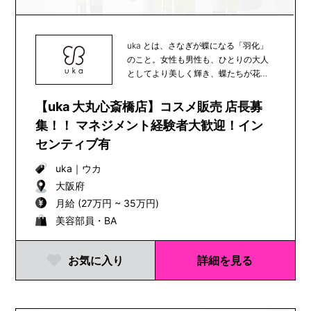
uka とは、さなぎが蝶になる「羽化」
のこと。女性も男性も、ひとりの大人
としてより美しく輝き、蝶たちが花か
ら花へと受粉の...
【uka 大丸心斎橋店】コスメ販売 店長募
集！！ マネジメント経験者大歓迎！イン
センティブ有
uka
｜
ウカ
大阪府
月給 (27万円 ~ 35万円)
美容部員・BA
お気に入り
詳細を見る