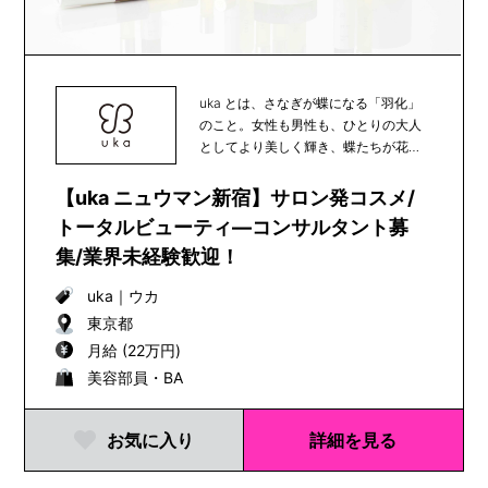
uka とは、さなぎが蝶になる「羽化」
のこと。女性も男性も、ひとりの大人
としてより美しく輝き、蝶たちが花か
ら花へと受粉の...
【uka ニュウマン新宿】サロン発コスメ/
トータルビューティ―コンサルタント募
集/業界未経験歓迎！
uka
｜
ウカ
東京都
月給 (22万円)
美容部員・BA
お気に入り
詳細を見る