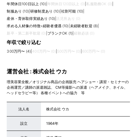
年間休日100日以上 (10)
|
年間休日120日以上 (0)
|
私服勤務OK (0)
|
制服あり (10)
|
研修制度あり (10)
|
社割可能 (10)
|
産休・育休取得実績あり (10)
|
託児所あり (0)
求める人材像の特徴
>
経験者優遇 (10)
|
未経験者歓迎 (8)
|
新卒・第二新卒歓迎 (0)
|
ブランクOK (1)
|
経験必須 (0)
年収で絞り込む
300万円〜 (4)
|
400万円〜 (0)
|
500万円〜 (0)
|
600万円〜 (0)
運営会社 : 株式会社 ウカ
理美容業全般／オリジナル商品の企画販売 ヘアショー・講習・セミナーの
企画運営／講師の派遣雑誌、 CM等撮影への派遣（ヘアメイク、ネイル、
ヘッドセラピー等） 各種イベントへの協力 等
法人名
株式会社 ウカ
設立
1964年