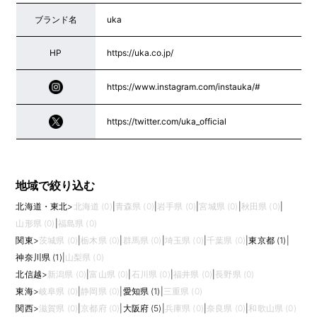
ブランド名
uka
HP
https://uka.co.jp/
https://www.instagram.com/instauka/#
https://twitter.com/uka_official
地域で絞り込む
北海道・東北
>
北海道 (0)
|
青森県 (0)
|
岩手県 (0)
|
宮城県 (0)
|
秋田県 (0)
|
山形県 (0)
|
福島県 (0)
関東
>
茨城県 (0)
|
栃木県 (0)
|
群馬県 (0)
|
埼玉県 (0)
|
千葉県 (0)
|
東京都 (1)
|
神奈川県 (1)
|
山梨県 (0)
北信越
>
新潟県 (0)
|
富山県 (0)
|
石川県 (0)
|
福井県 (0)
|
長野県 (0)
東海
>
岐阜県 (0)
|
静岡県 (0)
|
愛知県 (1)
|
三重県 (0)
関西
>
滋賀県 (0)
|
京都府 (0)
|
大阪府 (5)
|
兵庫県 (0)
|
奈良県 (0)
|
和歌山県 (0)