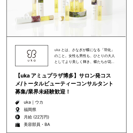
uka とは、さなぎが蝶になる「羽化」
のこと。女性も男性も、ひとりの大人
としてより美しく輝き、蝶たちが花か
ら花へと受粉の...
【uka アミュプラザ博多】サロン発コス
メ/トータルビューティーコンサルタント
募集/業界未経験歓迎！
uka
｜
ウカ
福岡県
月給 (22万円)
美容部員・BA