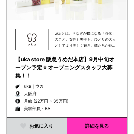
uka とは、さなぎが蝶になる「羽化」
のこと。女性も男性も、ひとりの大人
としてより美しく輝き、蝶たちが花か
ら花へと受粉の...
【uka store 阪急うめだ本店】9月中旬オ
ープン予定☆オープニングスタッフ大募
集！！
uka
｜
ウカ
大阪府
月給 (22万円 ~ 35万円)
美容部員・BA
お気に入り
詳細を見る