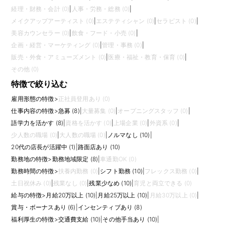
経理・財務・会計 (0)
|
人事・労務・総務 (0)
|
メイクアップアーティスト (0)
|
エステティシャン (0)
|
セラピスト (0)
|
美容カウンセラー (0)
|
飲食・フード・小売 (0)
|
企画・経営・マーケティング (0)
|
管理・事務 (0)
|
販売・外食・アミューズメント (0)
|
医療・福祉・教育・保育 (0)
|
その他 (0)
特徴で絞り込む
雇用形態の特徴
>
正社員登用あり (0)
仕事内容の特徴
>
急募 (8)
|
大量募集 (0)
|
オープニングスタッフ (0)
|
語学力を活かす (8)
|
資格を活かす (0)
|
上場企業 (0)
|
外資系 (0)
|
少人数の職場 (0)
|
大人数の職場 (0)
|
ノルマなし (10)
|
20代の店長が活躍中 (1)
|
路面店あり (10)
勤務地の特徴
>
勤務地域限定 (8)
|
車通勤OK (0)
勤務時間の特徴
>
扶養内勤務 (0)
|
シフト勤務 (10)
|
フレックス勤務 (0)
|
土日祝休み (0)
|
残業なし (0)
|
残業少なめ (10)
|
育児と両立できる (0)
給与の特徴
>
月給20万以上 (10)
|
月給25万以上 (10)
|
月給30万以上 (0)
|
賞与・ボーナスあり (6)
|
インセンティブあり (8)
福利厚生の特徴
>
交通費支給 (10)
|
その他手当あり (10)
|