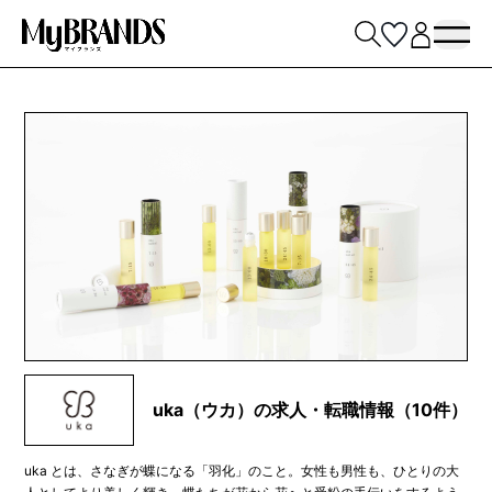
uka（ウカ）の求人・転職情報（10件）
uka とは、さなぎが蝶になる「羽化」のこと。女性も男性も、ひとりの大