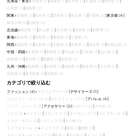
北海道・東北
>
北海道 (0)
|
青森県 (0)
|
岩手県 (0)
|
宮城県 (0)
|
秋田県 (0)
|
山形県 (0)
|
福島県 (0)
関東
>
茨城県 (0)
|
栃木県 (0)
|
群馬県 (0)
|
埼玉県 (0)
|
千葉県 (0)
|
東京都 (4)
|
神奈川県 (0)
|
山梨県 (0)
北信越
>
新潟県 (0)
|
富山県 (0)
|
石川県 (0)
|
福井県 (0)
|
長野県 (0)
東海
>
岐阜県 (0)
|
静岡県 (0)
|
愛知県 (0)
|
三重県 (0)
関西
>
滋賀県 (0)
|
京都府 (0)
|
大阪府 (0)
|
兵庫県 (0)
|
奈良県 (0)
|
和歌山県 (0)
中国・四国
>
鳥取県 (0)
|
島根県 (0)
|
岡山県 (0)
|
広島県 (0)
|
山口県 (0)
|
徳島県 (0)
|
香川県 (0)
|
愛媛県 (0)
|
高知県 (0)
九州・沖縄
>
福岡県 (0)
|
佐賀県 (0)
|
長崎県 (0)
|
熊本県 (0)
|
大分県 (0)
|
宮崎県 (0)
|
鹿児島県 (0)
|
沖縄県 (0)
カテゴリで絞り込む
ファッション (4)
>
ラグジュアリー (0)
|
デザイナーズ (1)
|
ジュエリー・ウォッチ (0)
|
セレクトショップ (0)
|
アパレル (4)
|
バッグ・シューズ (0)
|
アクセサリー (3)
|
スポーツ (0)
|
その他 (0)
コスメ (0)
>
メイク (0)
|
スキンケア (0)
|
オーガニック (0)
|
フレグランス (0)
|
エステ・サロン (0)
|
クリニック (0)
|
その他 (0)
ライフスタイル (0)
>
インテリア (0)
|
家具 (0)
|
雑貨 (0)
|
ホーム＆キッチンウェア (0)
|
家電 (0)
|
その他 (0)
|
カフェ (0)
|