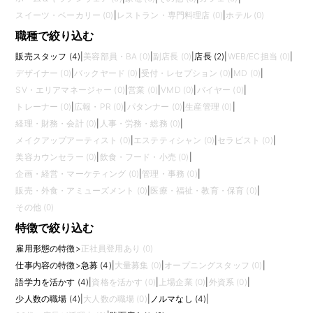
スイーツ・ベーカリー (0)
|
レストラン・専門料理店 (0)
|
ホテル (0)
職種で絞り込む
販売スタッフ (4)
|
美容部員・BA (0)
|
副店長 (0)
|
店長 (2)
|
WEB/EC担当 (0)
|
デザイナー (0)
|
バックヤード (0)
|
受付・レセプション (0)
|
MD (0)
|
SV・エリアマネージャー (0)
|
営業 (0)
|
VMD (0)
|
バイヤー (0)
|
トレーナー (0)
|
広報・PR (0)
|
パタンナー (0)
|
生産管理 (0)
|
経理・財務・会計 (0)
|
人事・労務・総務 (0)
|
メイクアップアーティスト (0)
|
エステティシャン (0)
|
セラピスト (0)
|
美容カウンセラー (0)
|
飲食・フード・小売 (0)
|
企画・経営・マーケティング (0)
|
管理・事務 (0)
|
販売・外食・アミューズメント (0)
|
医療・福祉・教育・保育 (0)
|
その他 (0)
特徴で絞り込む
雇用形態の特徴
>
正社員登用あり (0)
仕事内容の特徴
>
急募 (4)
|
大量募集 (0)
|
オープニングスタッフ (0)
|
語学力を活かす (4)
|
資格を活かす (0)
|
上場企業 (0)
|
外資系 (0)
|
少人数の職場 (4)
|
大人数の職場 (0)
|
ノルマなし (4)
|