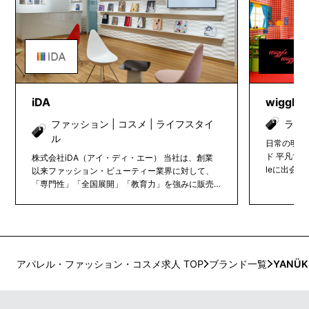
iDA
wiggle 
ファッション | コスメ | ライフスタイ
ライ
ル
日常の明度
ド 平凡すぎて何も思わなかった物でもwiggle wigg
株式会社iDA（アイ・ディ・エー） 当社は、創業
leに出会
以来ファッション・ビューティー業界に対して、
変わります
「専門性」「全国展開」「教育力」を強みに販売
のために！ 
職を中心とした人材サービスを提供しています。
旺盛な疑問
ファッション・ビューティー業界を中心に1000社
以上の企業様と取引実績があり、年間約1000名以
上の社員採用に貢献しております。 ■健康経営
優良法人認定について 株式会社ｉＤＡは２０２２
年度より健康経営優良法人に認定されています。
アパレル・ファッション・コスメ求人 TOP
ブランド一覧
YANÜK
これは従業員の健康管理を経営的な視点で考え、
戦略的に実践する「健康経営」の取組が優良であ
ると経済産業省及び厚生労働省が認めるもので