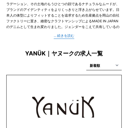
ラデーション、その土地のもうひとつの顔であるナチュラルなムードが、
ブランドのアイデンティティをよりくっきりと浮き上がらせています。日
本人の体型によりフィットすることを追求するため生産拠点を岡山の自社
ファクトリーに置き、緻密なクラフトマンシップによるMADE IN JAPAN
のデニムとして生まれ変わりました。ジェンダーをこえて共有しているの
は「デニム＝窮屈」という概念を覆すストレスフリーな穿き心地とシルエ
ットの美しさです。時代によってトレンドは変わっても、ファッションを
愛し、楽しむ大人に優しく寄り添う、最愛のパートナーでありたいと願っ
ています。
YANÜK｜ヤヌークの求人一覧