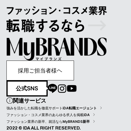
す。今後も従業員全員の健康の保持・増進に取り
組んでまいります。 ＜株式会社ｉＤＡ 健康宣
言＞ 当社は従業員全員が心身ともに健康的な生活
を送り、 ひとりひとりの個性や能力を最大限に発
揮できる 職場環境の構築を目指し以下を宣言しま
す。 ・経営者自身が率先して、健康づくりに取り
組みます ・社員のヘルスリテラシー向上に努めま
す ・メンタルヘルス対策に取り組みます ・社員間
のコミュニケーションを促進します ・感染症予防
対策を引き続き行います ・乳がん、子宮頸がんの
予防啓もうを行います ・従業員の喫煙率低下に取
り組みます
採用ご担当者様ヘ
公式SNS
関連サービス
強みを活かした転職を徹底サポート
iDA転職エージェント
ファッション・コスメ業界のあらゆる求人を掲載
iDA
ファッション業界の新卒、就活なら
MyBRANDS新卒
2022 © IDA ALL RIGHT RESERVED.