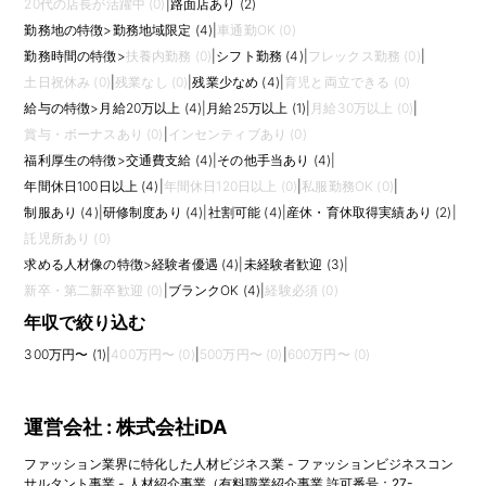
20代の店長が活躍中 (0)
|
路面店あり (2)
勤務地の特徴
>
勤務地域限定 (4)
|
車通勤OK (0)
勤務時間の特徴
>
扶養内勤務 (0)
|
シフト勤務 (4)
|
フレックス勤務 (0)
|
土日祝休み (0)
|
残業なし (0)
|
残業少なめ (4)
|
育児と両立できる (0)
給与の特徴
>
月給20万以上 (4)
|
月給25万以上 (1)
|
月給30万以上 (0)
|
賞与・ボーナスあり (0)
|
インセンティブあり (0)
福利厚生の特徴
>
交通費支給 (4)
|
その他手当あり (4)
|
年間休日100日以上 (4)
|
年間休日120日以上 (0)
|
私服勤務OK (0)
|
制服あり (4)
|
研修制度あり (4)
|
社割可能 (4)
|
産休・育休取得実績あり (2)
|
託児所あり (0)
求める人材像の特徴
>
経験者優遇 (4)
|
未経験者歓迎 (3)
|
新卒・第二新卒歓迎 (0)
|
ブランクOK (4)
|
経験必須 (0)
年収で絞り込む
300万円〜 (1)
|
400万円〜 (0)
|
500万円〜 (0)
|
600万円〜 (0)
運営会社 : 株式会社iDA
ファッション業界に特化した人材ビジネス業 - ファッションビジネスコン
サルタント事業 - 人材紹介事業（有料職業紹介事業 許可番号：27-