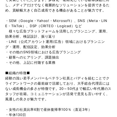
し、メディアだけでなく複層的なソリューションを提供できるた
め、貢献幅大きく自己成長できる機会があることが魅力です。
・SEM（Google・Yahoo!・Microsoft）、SNS（Meta・LIN
E・TikTok）、DSP（CRITEO・Logicad）など
様々な広告プラットフォームを活用したプランニング、運用、
効果分析、検証設計、振り返り
・LINE（公式アカウント運用/広告）領域におけるプランニン
グ・運用、配信設定、効果分析
・その他のSNS領域における広告プランニング
・顧客へのヒアリング、課題抽出
・その他、上記に付随する業務
■組織の特徴■
経験の浅い若手メンバーもベテラン社員とバディを組むことでク
ライアントワークの最前線で活躍しており、大手総合代理店には
ない成長機会の多さが特徴です。20～50代まで幅広い年代層のス
タッフが在籍。コミュニケーションが活発で意見も言いやすく、
風通しの良さが魅力です。
・女性の社員比率6割で産休復帰率100％（直近3年）
・年休130日