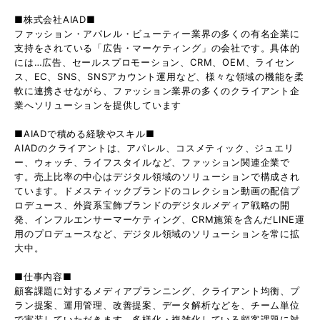
■株式会社AIAD■
ファッション・アパレル・ビューティー業界の多くの有名企業に
支持をされている「広告・マーケティング」の会社です。具体的
には…広告、セールスプロモーション、CRM、OEM、ライセン
ス、EC、SNS、SNSアカウント運用など、様々な領域の機能を柔
軟に連携させながら、ファッション業界の多くのクライアント企
業へソリューションを提供しています
■AIADで積める経験やスキル■
AIADのクライアントは、アパレル、コスメティック、ジュエリ
ー、ウォッチ、ライフスタイルなど、ファッション関連企業で
す。売上比率の中心はデジタル領域のソリューションで構成され
ています。ドメスティックブランドのコレクション動画の配信プ
ロデュース、外資系宝飾ブランドのデジタルメディア戦略の開
発、インフルエンサーマーケティング、CRM施策を含んだLINE運
用のプロデュースなど、デジタル領域のソリューションを常に拡
大中。
■仕事内容■
顧客課題に対するメディアプランニング、クライアント均衡、プ
ラン提案、運用管理、改善提案、データ解析などを、チーム単位
で実装していただきます。多様化・複雑化している顧客課題に対