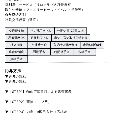
福利厚生サービス（リロクラブ各種特典有）
取引先優待（ファミリーセール・イベント招待等）
永年勤続表彰
社員交流行事（適宜）
交通費支給
その他手当あり
年間休日120日以上
私服勤務OK
研修制度あり
産休・育休取得実績あり
社会保険
交通費支給
育児時短勤務制度
定期健康診断
退職金制度
通勤手当
時間外手当
役職手当
資格手当
応募方法
▼選考の流れ
▼選考の流れ
▼【STEP1】Web応募書類による書類選考
▼【STEP2】面接（1～2回）
▼【STEP3】内定 ※即日入社（応相談）