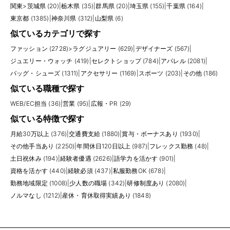
関東
>
茨城県 (20)
|
栃木県 (35)
|
群馬県 (20)
|
埼玉県 (155)
|
千葉県 (164)
|
東京都 (1385)
|
神奈川県 (312)
|
山梨県 (6)
似ているカテゴリで探す
ファッション (2728)
>
ラグジュアリー (629)
|
デザイナーズ (567)
|
ジュエリー・ウォッチ (419)
|
セレクトショップ (784)
|
アパレル (2081)
|
バッグ・シューズ (1311)
|
アクセサリー (1169)
|
スポーツ (203)
|
その他 (186)
似ている職種で探す
WEB/EC担当 (36)
|
営業 (95)
|
広報・PR (29)
似ている特徴で探す
月給30万以上 (376)
|
交通費支給 (1880)
|
賞与・ボーナスあり (1930)
|
その他手当あり (2250)
|
年間休日120日以上 (987)
|
フレックス勤務 (48)
|
土日祝休み (194)
|
経験者優遇 (2626)
|
語学力を活かす (901)
|
資格を活かす (440)
|
経験必須 (437)
|
私服勤務OK (678)
|
勤務地域限定 (1008)
|
少人数の職場 (342)
|
研修制度あり (2080)
|
ノルマなし (1212)
|
産休・育休取得実績あり (1848)