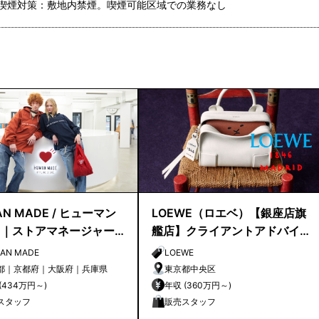
喫煙対策：敷地内禁煙。喫煙可能区域での業務なし
N MADE / ヒューマン
LOEWE（ロエベ）【銀座店旗
ド｜ストアマネージャー
艦店】クライアントアドバイ
候補
ザー／シニアクライアントア
AN MADE
LOEWE
ドバイザー募集
都｜京都府｜大阪府｜兵庫県
東京都中央区
年収 (434万円～)
年収 (360万円～)
スタッフ
販売スタッフ