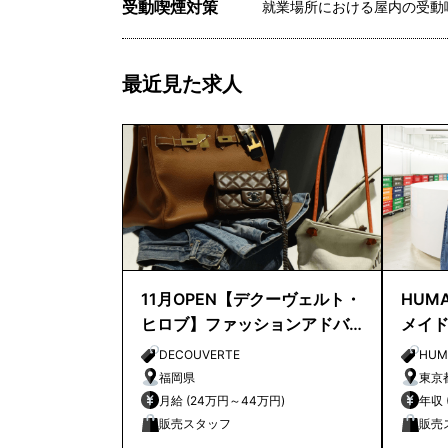
受動喫煙対策
就業場所における屋内の受動
最近見た求人
11月OPEN【デクーヴェルト・
HUMA
ヒロブ】ファッションアドバ
メイ
イザー｜天神店
店長
DECOUVERTE
HUM
福岡県
東京
月給 (24万円～44万円)
販売スタッフ
販売