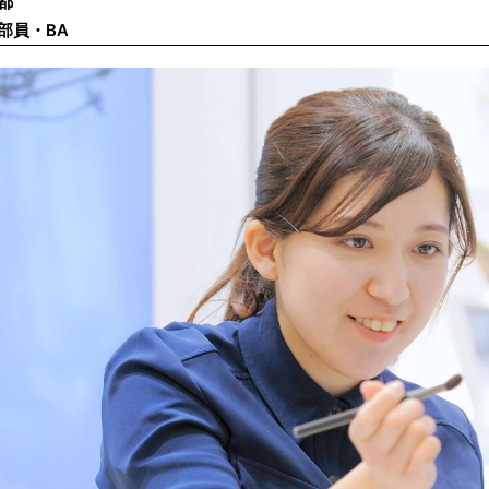
都
部員・BA