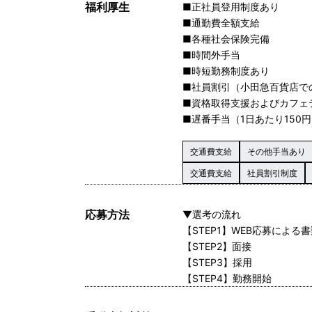
福利厚生
■正社員登用制度あり
■通勤費全額支給
■各種社会保険完備
■時間外手当
■時短勤務制度あり
■社員割引（小田急百貨店での
■資格取得支援およびカフェ
■遅番手当（1日あたり150円
交通費支給
その他手当あり
交通費支給
社員割引制度
応募方法
▼選考の流れ
【STEP1】WEB応募による
【STEP2】面接
【STEP3】採用
【STEP4】勤務開始