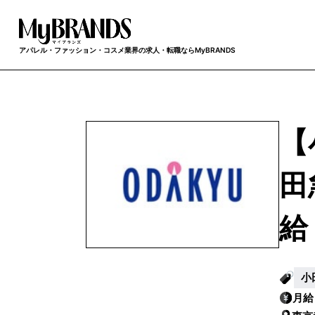
アパレル・ファッション・コスメ業界の求人・転職ならMyBRANDS
【
田
給
小
月