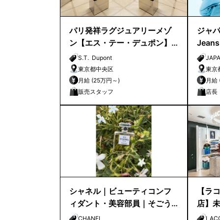
パリ発祥ラグジュアリーメゾ
ジャパン
ン【エス・テー・デュポン】
Jea
銀座路面店 販売スタッフ募集
S.T. Dupont
JAPA
｜
東京都中央区
東京
月給 (25万円～)
販売スタッフ
店長
シャネル｜ビューティコンフ
【ラコ
ィダント・美容部員｜そごう
店】
千葉
ティブ
CHANEL
LAC