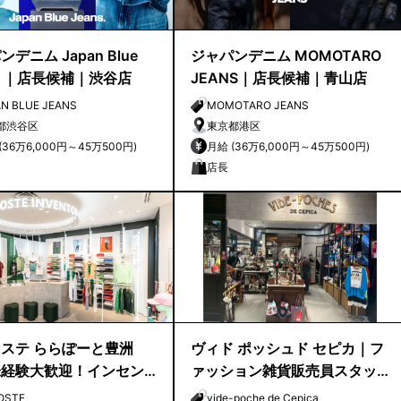
デニム Japan Blue
ジャパンデニム MOMOTARO
ns ｜店長候補｜渋谷店
JEANS｜店長候補｜青山店
N BLUE JEANS
MOMOTARO JEANS
都渋谷区
東京都港区
月給 (36万6,000円～45万500円)
月給 (36万6,000円～45万500円)
店長
ステ ららぽーと豊洲
ヴィド ポッシュド セピカ｜フ
未経験大歓迎！インセン
ァッション雑貨販売員スタッ
あり！20～30代活躍
フ｜アトレ品川
OSTE
vide-poche de Cepica