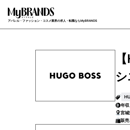
アパレル・ファッション・コスメ業界の求人・転職ならMyBRANDS
【
シ
H
年
宮城
販売