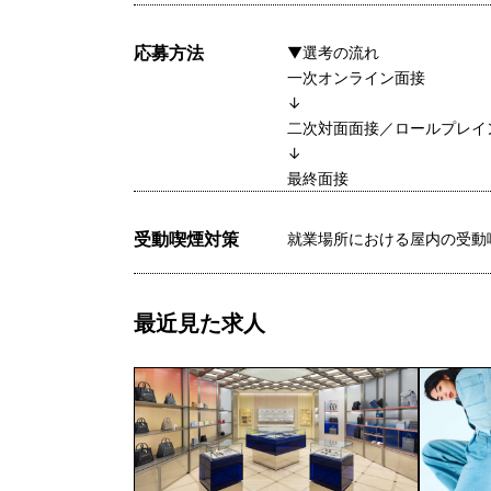
応募方法
▼選考の流れ
一次オンライン面接
↓
二次対面面接／ロールプレイ
↓
最終面接
受動喫煙対策
就業場所における屋内の受動
最近見た求人