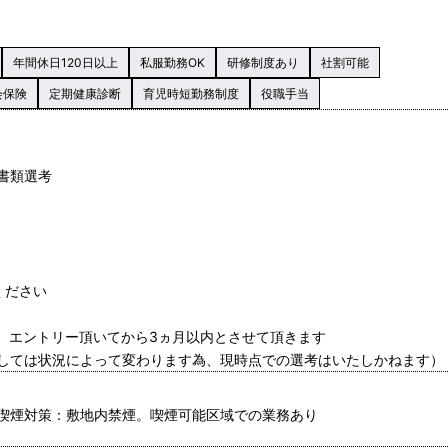
年間休日120日以上
私服勤務OK
研修制度あり
社割可能
会保険
定期健康診断
育児時短勤務制度
役職手当
る書類選考
ください
が、エントリー頂いてから3ヵ月以内とさせて頂きます
しては状況によって変わります為、現時点での選考はいたしかねます）
喫煙対策：敷地内禁煙。喫煙可能区域での業務あり