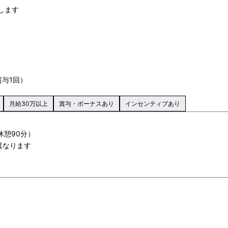
します
賞与1回）
月給30万以上
賞与・ボーナスあり
インセンティブあり
休憩90分）
異なります