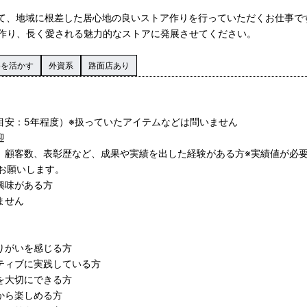
通して、地域に根差した居心地の良いストア作りを行っていただくお仕事で
作り、長く愛される魅力的なストアに発展させてください。
格を活かす
外資系
路面店あり
（目安：5年程度）※扱っていたアイテムなどは問いません
迎
成、顧客数、表彰歴など、成果や実績を出した経験がある方※実績値が必
お願いします。
興味がある方
ません
りがいを感じる方
ジティブに実践している方
を大切にできる方
から楽しめる方