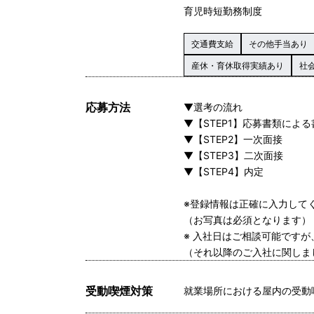
育児時短勤務制度
交通費支給
その他手当あり
産休・育休取得実績あり
社
応募方法
▼選考の流れ
▼【STEP1】応募書類によ
▼【STEP2】一次面接
▼【STEP3】二次面接
▼【STEP4】内定
※登録情報は正確に入力して
（お写真は必須となります）
※ 入社日はご相談可能です
（それ以降のご入社に関しま
受動喫煙対策
就業場所における屋内の受動