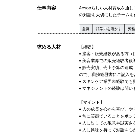
仕事内容
Aesopらしい人材育成を
の対話を大切にしたチームを
急募
語学力を活かす
資
求める人材
【経験】
♦ 接客・販売経験がある方
♦ 美容業界での販売経験者歓
♦ 販売実績、売上予算の達
ので、職務経歴書にご記入を
♦ スキンケア業界未経験でも
♦ マネジメントの経験は問い
【マインド】
♦ 人の成長を心から喜び、や
♦ 常に笑顔でいることをポ
♦ 人に対しての敬意や誠実さ
♦ 人に興味を持って対話を心