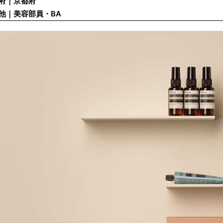
府｜京都府
他｜美容部員・BA