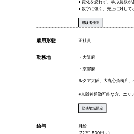
♦ 変化を恐れず、学ぶ意欲が
♦ 数字に強く、売上に対し
経験者優遇
雇用形態
正社員
勤務地
大阪府
京都府
ルクア大阪、大丸心斎橋店、
※京阪神通勤可能な方、エリ
勤務地域限定
給与
月給
(22万1,500円～)