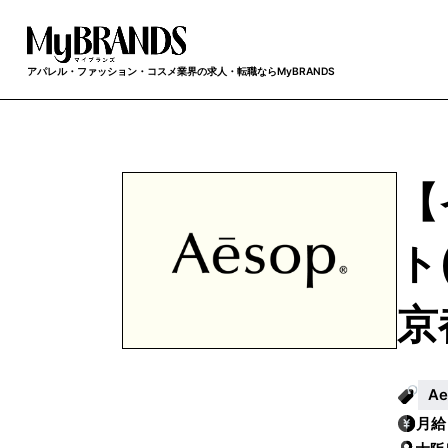
アパレル・ファッション・コスメ業界の求人・転職ならMyBRANDS
【
ト
京
A
月