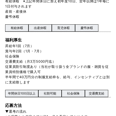
有給休暇 ※上記年間休日に加え初年度10日、翌年以降は1年毎に
1日付与されます
産前・産後休
慶弔休暇
有給休暇
出産休暇
育児休暇
慶弔休暇
福利厚生
昇給年1回（7月）
賞与年2回（1月・7月）
社会保険
交通費支給（月3万5000円迄）
従業員割引制度あり（当社が取り扱う全ブランドの服・雑貨を従
業員特別価格で購入可
半年間で40万円分の制服支給枠を、給与、インセンティブとは別
に支給致します
年間休日100日以上
社割可能
社会保険
交通費支給
応募方法
▼選考の流れ