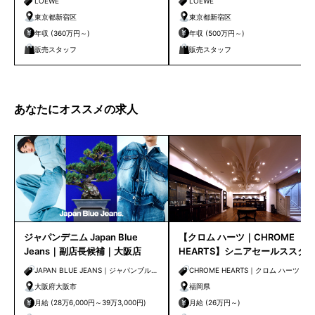
LOEWE
LOEWE
東京都新宿区
東京都新宿区
年収 (360万円～)
年収 (500万円～)
販売スタッフ
販売スタッフ
あなたにオススメの求人
ジャパンデニム Japan Blue
【クロム ハーツ｜CHROME
Jeans｜副店長候補｜大阪店
HEARTS】シニアセールススタ
ッフ ※福岡
JAPAN BLUE JEANS｜ジャパンブルー
CHROME HEARTS｜クロム ハーツ
ジーンズ
大阪府大阪市
福岡県
月給 (28万6,000円～39万3,000円)
月給 (26万円～)