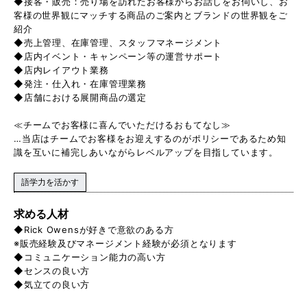
◆接客・販売：売り場を訪れたお客様からお話しをお伺いし、お
客様の世界観にマッチする商品のご案内とブランドの世界観をご
紹介
◆売上管理、在庫管理、スタッフマネージメント
◆店内イベント・キャンペーン等の運営サポート
◆店内レイアウト業務
◆発注・仕入れ・在庫管理業務
◆店舗における展開商品の選定
≪チームでお客様に喜んでいただけるおもてなし≫
…当店はチームでお客様をお迎えするのがポリシーであるため知
識を互いに補完しあいながらレベルアップを目指しています。
語学力を活かす
求める人材
◆Rick Owensが好きで意欲のある方
※販売経験及びマネージメント経験が必須となります
◆コミュニケーション能力の高い方
◆センスの良い方
◆気立ての良い方