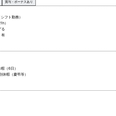
賞与・ボーナスあり
（シフト勤務）
1h）
ずる
 有
休暇（6日）
別休暇（慶弔等）