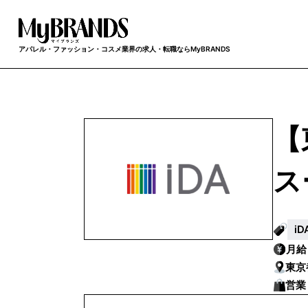
アパレル・ファッション・コスメ業界の求人・転職ならMyBRANDS
【
ス
i
月
東京
営業