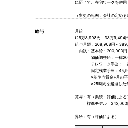
に応じて、在宅ワークを併用
（変更の範囲：会社の定める
給与
月給
(26万8,908円～38万9,494円
給与月額：268,908円～389,
内訳：基本給：200,000円～
物価調整給：一律20,0
テレワーク手当：一律3
固定残業手当：45,908円
※基準内賃金÷月の平均所定
※25時間を超過した分
賞与：有（業績・評価による
標準モデル 342,000円～
昇給：有（評価による）