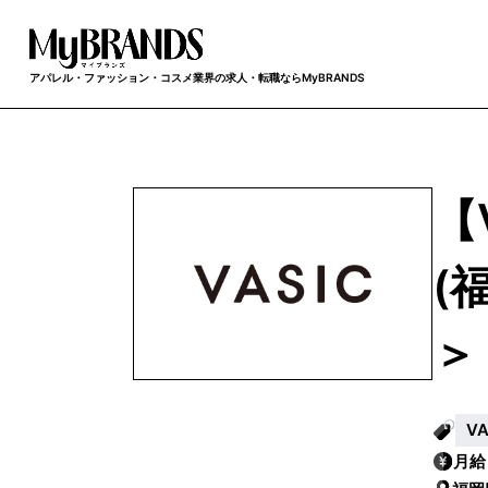
アパレル・ファッション・コスメ業界の求人・転職ならMyBRANDS
【
(
＞
V
月