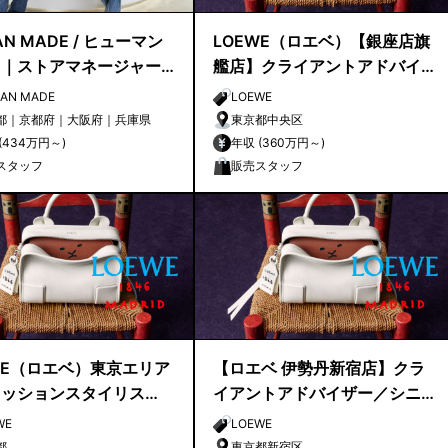
N MADE / ヒューマン
LOEWE（ロエベ）【銀座店旗
ド｜ストアマネージャー
艦店】クライアントアドバイ
候補
ザー／シニアクライアントア
AN MADE
LOEWE
ドバイザー募集
都｜京都府｜大阪府｜兵庫県
東京都中央区
年収 (434万円～)
年収 (360万円～)
スタッフ
販売スタッフ
WE（ロエベ）東京エリア
【ロエベ 伊勢丹新宿店】クラ
ァッションスタイリス
イアントアドバイザー／シニ
hion Stylist
アクライアントアドバイザー
WE
LOEWE
募集
都
東京都新宿区