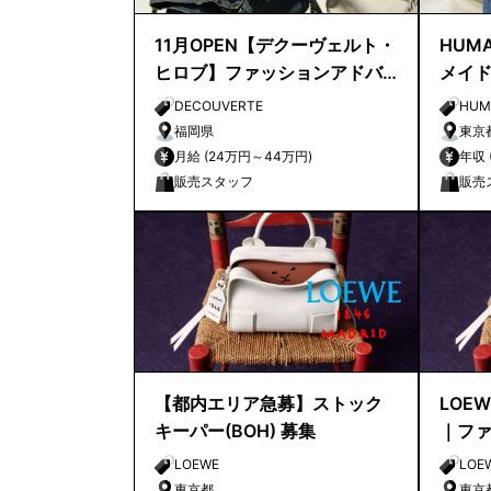
11月OPEN【デクーヴェルト・
HUMA
ヒロブ】ファッションアドバ
メイ
イザー｜天神店
店長
DECOUVERTE
HUM
福岡県
東京
月給 (24万円～44万円)
販売スタッフ
販売
【都内エリア急募】ストック
LOE
キーパー(BOH) 募集
｜フ
ト/Fas
LOEWE
LOE
東京都
東京