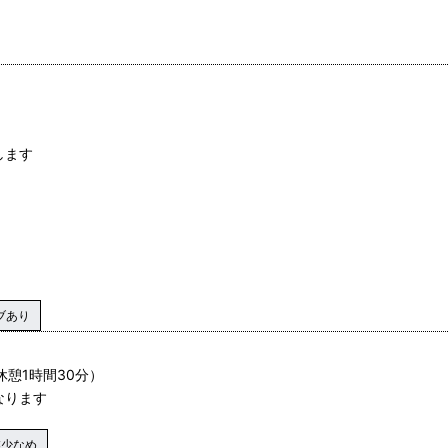
します
ブあり
休憩1時間30分）
なります
業少なめ