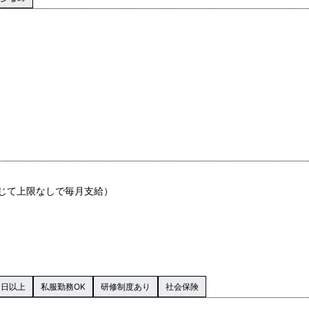
じて上限なしで毎月支給）
0日以上
私服勤務OK
研修制度あり
社会保険