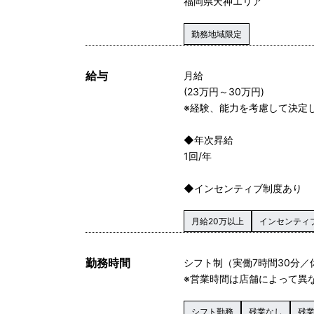
福岡県天神エリア
勤務地域限定
給与
月給
(23万円～30万円)
※経験、能力を考慮して決定
◆年次昇給
1回/年
◆インセンティブ制度あり
月給20万以上
インセンティ
勤務時間
シフト制（実働7時間30分／
※営業時間は店舗によって異
シフト勤務
残業なし
残