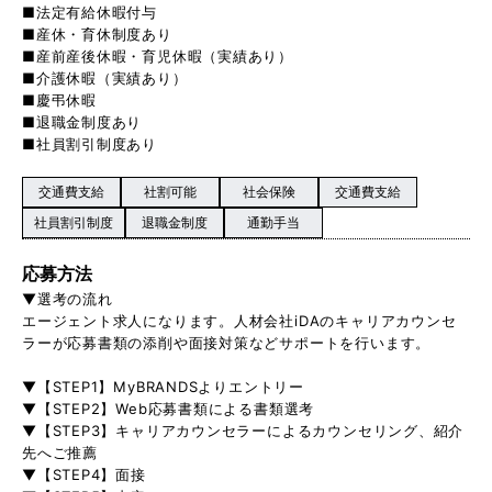
■法定有給休暇付与
■産休・育休制度あり
■産前産後休暇・育児休暇（実績あり）
■介護休暇（実績あり）
■慶弔休暇
■退職金制度あり
■社員割引制度あり
交通費支給
社割可能
社会保険
交通費支給
社員割引制度
退職金制度
通勤手当
応募方法
▼選考の流れ
エージェント求人になります。人材会社iDAのキャリアカウンセ
ラーが応募書類の添削や面接対策などサポートを行います。
▼【STEP1】MyBRANDSよりエントリー
▼【STEP2】Web応募書類による書類選考
▼【STEP3】キャリアカウンセラーによるカウンセリング、紹介
先へご推薦
▼【STEP4】面接