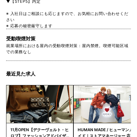
▼【STEP5】内定
※ 入社日はご相談にも応じますので、お気軽にお問い合わせくだ
さい
※ 応募の秘密厳守します
受動喫煙対策
就業場所における屋内の受動喫煙対策：屋内禁煙。喫煙可能区域
での業務なし
最近見た求人
11月OPEN【デクーヴェルト・ヒ
HUMAN MADE / ヒューマンメ
ロブ】ファッションアドバイザ
イド｜ストアマネージャー 店長