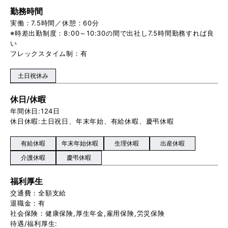
勤務時間
実働：7.5時間／休憩：60分
※時差出勤制度：8:00～10:30の間で出社し7.5時間勤務すれば良
い
フレックスタイム制：有
土日祝休み
休日/休暇
年間休日:124日
休日休暇:土日祝日、年末年始、有給休暇、慶弔休暇
有給休暇
年末年始休暇
生理休暇
出産休暇
介護休暇
慶弔休暇
福利厚生
交通費：全額支給
退職金：有
社会保険：健康保険,厚生年金,雇用保険,労災保険
待遇/福利厚生: