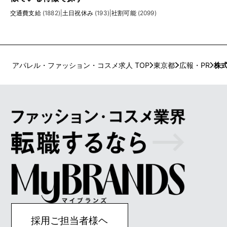
交通費支給 (1882)
|
土日祝休み (193)
|
社割可能 (2099)
アパレル・ファッション・コスメ求人 TOP
東京都
広報・PR
株
採用ご担当者様ヘ