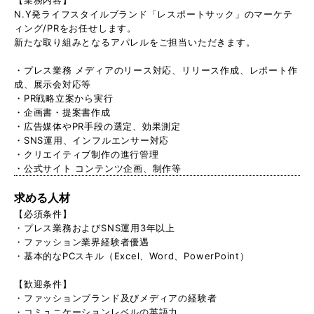
N.Y発ライフスタイルブランド「レスポートサック」のマーケテ
ィング/PRをお任せします。
新たな取り組みとなるアパレルをご担当いただきます。
・プレス業務 メディアのリース対応、リリース作成、レポート作
成、展示会対応等
・PR戦略立案から実行
・企画書・提案書作成
・広告媒体やPR手段の選定、効果測定
・SNS運用、インフルエンサー対応
・クリエイティブ制作の進行管理
・公式サイト コンテンツ企画、制作等
求める人材
【必須条件】
・プレス業務およびSNS運用3年以上
・ファッション業界経験者優遇
・基本的なPCスキル（Excel、Word、PowerPoint）
【歓迎条件】
・ファッションブランド及びメディアの経験者
・コミュニケーションレベルの英語力