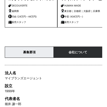
ー｜天神店
候補
DECOUVERTE
HUMAN MADE
福岡県
東京都｜京都府｜大阪府｜兵庫県
月給 (24万円～44万円)
年収 (434万円～)
販売スタッフ
販売スタッフ
募集要項
会社について
法人名
マイブランズエージェント
設立
1999年
代表者名
堀井 謙一郎