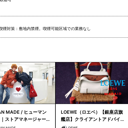
喫煙対策：敷地内禁煙。喫煙可能区域での業務なし
N MADE / ヒューマン
LOEWE（ロエベ）【銀座店旗
ド｜ストアマネージャー
艦店】クライアントアドバイ
候補
ザー／シニアクライアントア
AN MADE
LOEWE