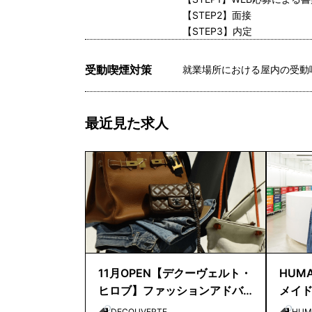
【STEP2】面接
【STEP3】内定
受動喫煙対策
就業場所における屋内の受動
最近見た求人
11月OPEN【デクーヴェルト・
HUMA
ヒロブ】ファッションアドバ
メイ
イザー｜天神店
店長
DECOUVERTE
HUM