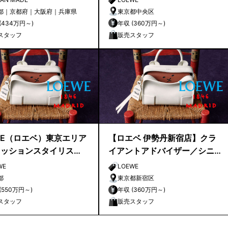
ドバイザー募集
都｜京都府｜大阪府｜兵庫県
東京都中央区
年収 (434万円～)
年収 (360万円～)
スタッフ
販売スタッフ
WE（ロエベ）東京エリア
【ロエベ 伊勢丹新宿店】クラ
ァッションスタイリス
イアントアドバイザー／シニ
hion Stylist
アクライアントアドバイザー
WE
LOEWE
募集
都
東京都新宿区
年収 (550万円～)
年収 (360万円～)
スタッフ
販売スタッフ