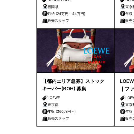
福岡県
東京
月給 (24万円～44万円)
販売スタッフ
販売
【都内エリア急募】ストック
LOE
キーパー(BOH) 募集
｜フ
ト/Fas
LOEWE
LOE
東京都
東京
年収 (360万円～)
販売スタッフ
販売