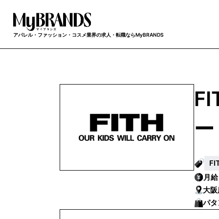
アパレル・ファッション・コスメ業界の求人・転職ならMyBRANDS
F
ー
F
月
大阪
パタ