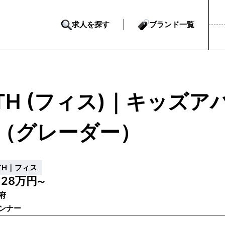
求人を探す
ブランド一覧
ITH (フィス)｜キッズ
（グレーダー）
ITH｜フィス
28万円
給
〜
府
ンナー