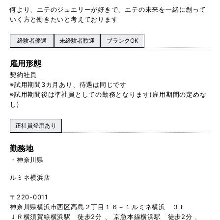
何より、エテのジュエリーが好きで、エテの未来を一緒に創って
いく方と働きたいと考えております
経験者優遇
未経験者歓迎
ブランクOK
雇用形態
契約社員
※試用期間3カ月あり、待遇は同じです
※試用期間後は準社員としての勤務となります(雇用期間の定めな
し)
正社員登用あり
勤務地
神奈川県
ルミネ横浜店
〒220-0011
神奈川県横浜市西区高島２丁目１６－１ルミネ横浜 ３Ｆ
ＪＲ横須賀線横浜駅 徒歩2分 、 京急本線横浜駅 徒歩2分 、