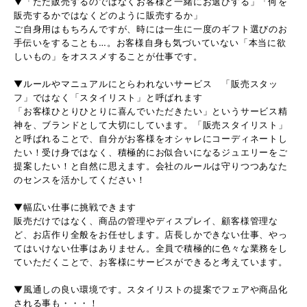
▼「ただ販売するのではなくお客様と一緒にお選びする」「何を
販売するかではなくどのように販売するか」
ご自身用はもちろんですが、時には一生に一度のギフト選びのお
手伝いをすることも…。お客様自身も気づいていない「本当に欲
しいもの」をオススメすることが仕事です。
▼ルールやマニュアルにとらわれないサービス 「販売スタッ
フ」ではなく「スタイリスト」と呼ばれます
「お客様ひとりひとりに喜んでいただきたい」というサービス精
神を、ブランドとして大切にしています。「販売スタイリスト」
と呼ばれることで、自分がお客様をオシャレにコーディネートし
たい！受け身ではなく、積極的にお似合いになるジュエリーをご
提案したい！と自然に思えます。会社のルールは守りつつあなた
のセンスを活かしてください！
▼幅広い仕事に挑戦できます
販売だけではなく、商品の管理やディスプレイ、顧客様管理な
ど、お店作り全般をお任せします。店長しかできない仕事、やっ
てはいけない仕事はありません。全員で積極的に色々な業務をし
ていただくことで、お客様にサービスができると考えています。
▼風通しの良い環境です。スタイリストの提案でフェアや商品化
される事も・・・！