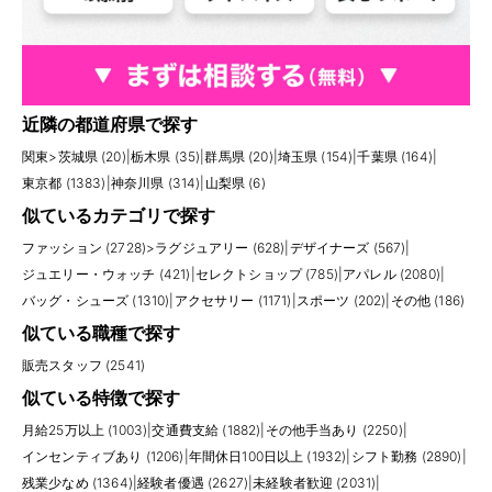
近隣の都道府県で探す
関東
>
茨城県 (20)
|
栃木県 (35)
|
群馬県 (20)
|
埼玉県 (154)
|
千葉県 (164)
|
東京都 (1383)
|
神奈川県 (314)
|
山梨県 (6)
似ているカテゴリで探す
ファッション (2728)
>
ラグジュアリー (628)
|
デザイナーズ (567)
|
ジュエリー・ウォッチ (421)
|
セレクトショップ (785)
|
アパレル (2080)
|
バッグ・シューズ (1310)
|
アクセサリー (1171)
|
スポーツ (202)
|
その他 (186)
似ている職種で探す
販売スタッフ (2541)
似ている特徴で探す
月給25万以上 (1003)
|
交通費支給 (1882)
|
その他手当あり (2250)
|
インセンティブあり (1206)
|
年間休日100日以上 (1932)
|
シフト勤務 (2890)
|
残業少なめ (1364)
|
経験者優遇 (2627)
|
未経験者歓迎 (2031)
|