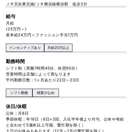
ＪＲ京浜東北線/ＪＲ横浜線横浜駅 徒歩2分
給与
月給
(25万円～)
基本給24万円＋ファッション手当1万円
インセンティブあり
月給25万以上
勤務時間
シフト制（実働7時間45分、休憩90分）
営業時間は店舗によって異なります
平均勤務日数：1ヶ月あたり22日～23日
シフト勤務
残業少なめ
休日/休暇
公休：月8日
季節休暇：年18日（6日×3回、入社半年後より付与、公休や有給
と合わせて5連休以上可能、繁忙期を除く）
土日のお休みもあります（12月～1月の繁忙期を除く）