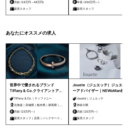
月給 (24万円～44万円)
年収 (434万円～)
販売スタッフ
販売スタッフ
あなたにオススメの求人
世界中で愛されるブランド
Jouete（ジュエッテ）ジュエリ
Tiffany & Co.クライアントアド
ーアドバイザー｜NEWoMan横
バイザー｜クライアントケアセ
浜店
Tiffany & Co.｜ティファニー
Jouete｜ジュエッテ
ンター
北海道｜宮城県｜栃木県｜群馬県｜埼
神奈川県
玉県｜千葉県｜東京都｜神奈川県｜新
月給 (23万円～)
月給 (25万円～)
潟県｜石川県｜静岡県｜愛知県｜京都
販売スタッフ｜店長｜バックヤード｜
販売スタッフ
府｜大阪府｜兵庫県｜岡山県｜広島県
管理・事務