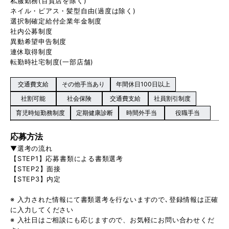
私服勤務(百貨店を除く)
ネイル・ピアス・髪型自由(過度は除く)
選択制確定給付企業年金制度
社内公募制度
異動希望申告制度
連休取得制度
転勤時社宅制度(一部店舗)
交通費支給
その他手当あり
年間休日100日以上
社割可能
社会保険
交通費支給
社員割引制度
育児時短勤務制度
定期健康診断
時間外手当
役職手当
応募方法
▼選考の流れ
【STEP1】応募書類による書類選考
【STEP2】面接
【STEP3】内定
※ 入力された情報にて書類選考を行ないますので､登録情報は正確
に入力してください
※ 入社日はご相談にも応じますので、お気軽にお問い合わせくだ