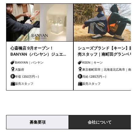
心斎橋店 9月オープン！
シューズブランド【キーン】販
BANYAN（バンヤン）ジュエリ
売スタッフ｜南町田グランベリ
ー販売スタッフ
ーパーク店
BANYAN｜バンヤン
KEEN｜キーン
大阪府
東京都町田市｜北海道北広島市｜南町
田グランベリーパーク
年収 (350万円～)
月給 (285万円～)
販売スタッフ
販売スタッフ
募集要項
会社について