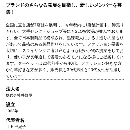
ブランドのさらなる発展を目指し、新しいメンバーを募
集！
全国に直営店舗7店舗を展開し、今年都内に1店舗計画中。卸売り
も行い、大手セレクトショップ等にもSLOW製品が並んでおりま
す。全て日本製商品で構成され、熟練職人による手造りの温もり
があって品格のある製品作りをしています。ファッション要素を
大切に、スタイリングに溶け込むような鞄や小物の提案をしてお
り、使い手が長年通して愛着のあるモノになる様にご提案してい
ます。ターゲットは20代前半から40代。ファッション好きな方
から革好きな方が多く、販売員も30代男性と20代女性が活躍し
ています！
法人名
株式会社井野屋
設立
1963年
代表者名
井上 登紀子