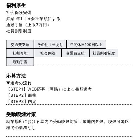
福利厚生
社会保険完備
昇給 年1回 ※会社業績による
通勤手当（上限3万円）
社員割引制度
交通費支給
その他手当あり
年間休日100日以上
社割可能
社会保険
交通費支給
社員割引制度
通勤手当
応募方法
▼選考の流れ
【STEP1】WEB応募（写貼）による書類選考
【STEP2】面接
【STEP3】内定
受動喫煙対策
就業場所における屋内の受動喫煙対策：敷地内禁煙。喫煙可能区
域での業務なし