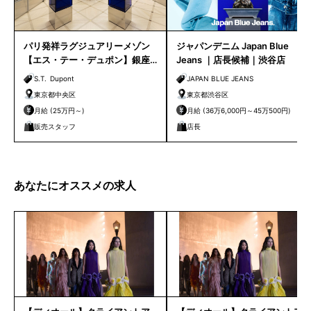
パリ発祥ラグジュアリーメゾン
ジャパンデニム Japan Blue
【エス・テー・デュポン】銀座
Jeans ｜店長候補｜渋谷店
路面店 販売スタッフ募集｜
S.T. Dupont
JAPAN BLUE JEANS
東京都中央区
東京都渋谷区
月給 (25万円～)
月給 (36万6,000円～45万500円)
販売スタッフ
店長
あなたにオススメの求人