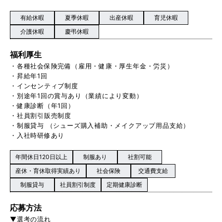
有給休暇
夏季休暇
出産休暇
育児休暇
介護休暇
慶弔休暇
福利厚生
・各種社会保険完備（雇用・健康・厚生年金・労災）
・昇給年1回
・インセンティブ制度
・別途年1回の賞与あり（業績により変動）
・健康診断（年1回）
・社員割引販売制度
・制服貸与 （シューズ購入補助・メイクアップ用品支給）
・入社時研修あり
年間休日120日以上
制服あり
社割可能
産休・育休取得実績あり
社会保険
交通費支給
制服貸与
社員割引制度
定期健康診断
応募方法
▼選考の流れ