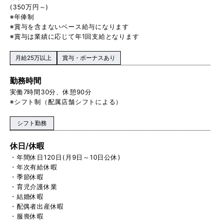
(350万円～)
※年俸制
※賞与を含まないベース給与になります
※賞与は業績に応じて年1回支給となります
月給25万以上
賞与・ボーナスあり
勤務時間
実働7時間30分、休憩90分
※シフト制（配属店舗シフトによる）
シフト勤務
休日/休暇
・年間休日120日(月9日～10日公休)
・年次有給休暇
・季節休暇
・育児介護休業
・結婚休暇
・配偶者出産休暇
・服喪休暇