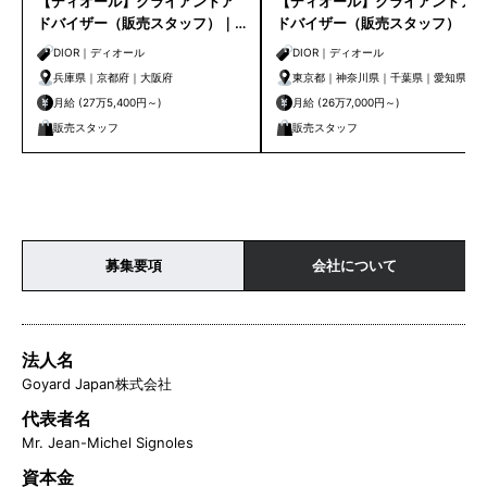
【ディオール】クライアントア
【ディオール】クライアントア
ドバイザー（販売スタッフ）｜
ドバイザー（販売スタッフ）
大阪・京都・神戸
DIOR｜ディオール
DIOR｜ディオール
兵庫県｜京都府｜大阪府
東京都｜神奈川県｜千葉県｜愛知県｜
大阪府｜京都府｜兵庫県｜福岡県｜沖
月給 (27万5,400円～)
月給 (26万7,000円～)
縄県｜北海道
販売スタッフ
販売スタッフ
募集要項
会社について
法人名
Goyard Japan株式会社
代表者名
Mr. Jean-Michel Signoles
資本金