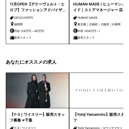
11月OPEN【デクーヴェルト・ヒ
HUMAN MADE / ヒューマンメ
ロブ】ファッションアドバイザ
イド｜ストアマネージャー 店長
ー｜天神店
候補
DECOUVERTE
HUMAN MADE
福岡県
東京都｜京都府｜大阪府｜兵庫県
月給 (24万円～44万円)
年収 (434万円～)
販売スタッフ
販売スタッフ
あなたにオススメの求人
【Y-3｜ワイスリー】販売スタッ
【Yohji Yamamoto】販売スタッ
フ募集 ※千葉
フ
Y-3｜ワイスリー
Yohji Yamamoto｜ヨウジヤマモト