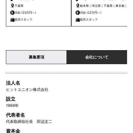
千葉県
栃木県｜埼玉県｜千葉県｜東京都｜神
奈川県｜新潟県｜愛知県｜京都府｜大
月給 (23万円～)
月給 (22万円～)
阪府｜兵庫県｜和歌山県｜広島県｜徳
販売スタッフ
販売スタッフ
島県｜香川県｜福岡県｜熊本県
募集要項
会社について
法人名
ヒットユニオン株式会社
設立
1969年
代表者名
代表取締役社長 田辺圭二
資本金