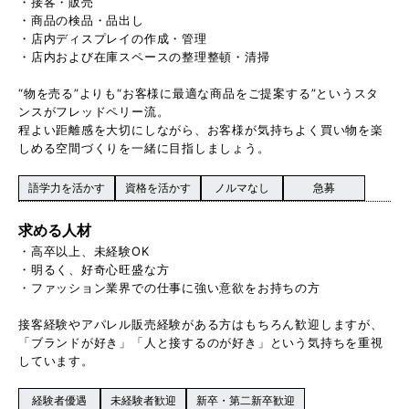
・接客・販売
・商品の検品・品出し
・店内ディスプレイの作成・管理
・店内および在庫スペースの整理整頓・清掃
“物を売る”よりも“お客様に最適な商品をご提案する”というスタ
ンスがフレッドペリー流。
程よい距離感を大切にしながら、お客様が気持ちよく買い物を楽
しめる空間づくりを一緒に目指しましょう。
語学力を活かす
資格を活かす
ノルマなし
急募
求める人材
・高卒以上、未経験OK
・明るく、好奇心旺盛な方
・ファッション業界での仕事に強い意欲をお持ちの方
接客経験やアパレル販売経験がある方はもちろん歓迎しますが、
「ブランドが好き」「人と接するのが好き」という気持ちを重視
しています。
経験者優遇
未経験者歓迎
新卒・第二新卒歓迎