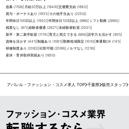
急募 (1158)
|
月給20万以上 (1849)
|
交通費支給 (1882)
|
賞与・ボーナスあり (1931)
|
その他手当あり (2250)
|
年間休日100日以上 (1932)
|
年間休日120日以上 (986)
|
シフト勤務 (2890)
|
残業なし (87)
|
経験者優遇 (2627)
|
未経験者歓迎 (2031)
|
新卒・第二新卒歓迎 (1174)
|
育児と両立できる (886)
|
語学力を活かす (901)
|
資格を活かす (441)
|
制服あり (1081)
|
勤務地域限定 (1010)
|
車通勤OK (141)
|
研修制度あり (2082)
|
社割可能 (2099)
|
ノルマなし (1216)
|
産休・育休取得実績あり (1850)
アパレル・ファッション・コスメ求人 TOP
千葉県
販売スタッフ