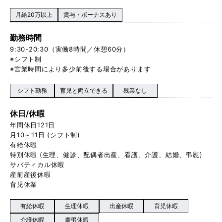
月給20万以上
賞与・ボーナスあり
勤務時間
9:30-20:30（実働8時間／休憩60分）
※シフト制
※営業時間により多少前後する場合があります
シフト勤務
育児と両立できる
残業なし
休日/休暇
年間休日121日
月10～11日 (シフト制)
有給休暇
特別休暇 (生理、健診、配偶者出産、看護、介護、結婚、弔慰)
サバティカル休暇
産前産後休暇
育児休業
有給休暇
生理休暇
出産休暇
育児休暇
介護休暇
慶弔休暇