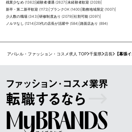
残業少なめ (1362)
|
経験者優遇 (2627)
|
未経験者歓迎 (2028)
|
新卒・第二新卒歓迎 (1172)
|
ブランクOK (1400)
|
勤務地域限定 (1007)
|
少人数の職場 (343)
|
研修制度あり (2079)
|
社割可能 (2097)
|
ノルマなし (1214)
|
20代の店長が活躍中 (584)
|
路面店あり (894)
アパレル・ファッション・コスメ求人 TOP
千葉県
店長
【幕張イ