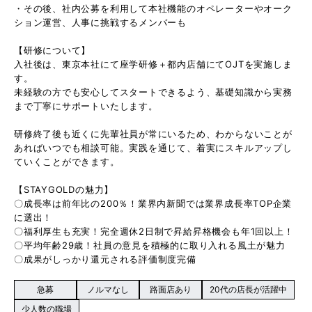
・その後、社内公募を利用して本社機能のオペレーターやオーク
ション運営、人事に挑戦するメンバーも
【研修について】
入社後は、東京本社にて座学研修＋都内店舗にてOJTを実施しま
す。
未経験の方でも安心してスタートできるよう、基礎知識から実務
まで丁寧にサポートいたします。
研修終了後も近くに先輩社員が常にいるため、わからないことが
あればいつでも相談可能。実践を通じて、着実にスキルアップし
ていくことができます。
【STAYGOLDの魅力】
〇成長率は前年比の200％！業界内新聞では業界成長率TOP企業
に選出！
〇福利厚生も充実！完全週休2日制で昇給昇格機会も年1回以上！
〇平均年齢29歳！社員の意見を積極的に取り入れる風土が魅力
〇成果がしっかり還元される評価制度完備
急募
ノルマなし
路面店あり
20代の店長が活躍中
少人数の職場