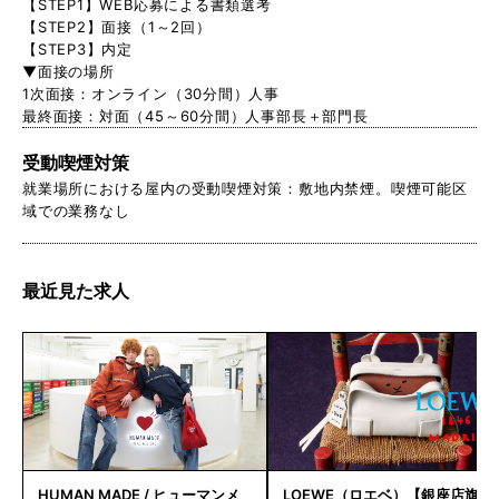
【STEP1】WEB応募による書類選考
【STEP2】面接（1～2回）
【STEP3】内定
▼面接の場所
1次面接：オンライン（30分間）人事
最終面接：対面（45～60分間）人事部長＋部門長
受動喫煙対策
就業場所における屋内の受動喫煙対策：敷地内禁煙。喫煙可能区
域での業務なし
最近見た求人
HUMAN MADE / ヒューマンメ
LOEWE（ロエベ）【銀座店旗艦