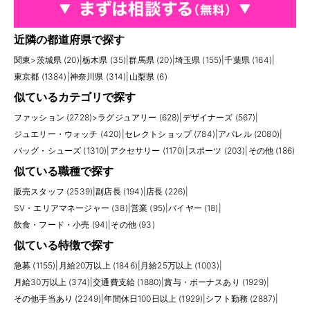
近隣の都道府県で探す
関東
>
茨城県 (20)
|
栃木県 (35)
|
群馬県 (20)
|
埼玉県 (155)
|
千葉県 (164)
|
東京都 (1384)
|
神奈川県 (314)
|
山梨県 (6)
似ているカテゴリで探す
ファッション (2728)
>
ラグジュアリー (628)
|
デザイナーズ (567)
|
ジュエリー・ウォッチ (420)
|
セレクトショップ (784)
|
アパレル (2080)
|
バッグ・シューズ (1310)
|
アクセサリー (1170)
|
スポーツ (203)
|
その他 (186)
似ている職種で探す
販売スタッフ (2539)
|
副店長 (194)
|
店長 (226)
|
SV・エリアマネージャー (38)
|
営業 (95)
|
バイヤー (18)
|
飲食・フード・小売 (94)
|
その他 (93)
似ている特徴で探す
急募 (1155)
|
月給20万以上 (1846)
|
月給25万以上 (1003)
|
月給30万以上 (374)
|
交通費支給 (1880)
|
賞与・ボーナスあり (1929)
|
その他手当あり (2249)
|
年間休日100日以上 (1929)
|
シフト勤務 (2887)
|