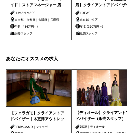
イド｜ストアマネージャー 店長
店】クライアントアドバイザー
候補
／シニアクライアントアドバイ
HUMAN MADE
LOEWE
ザー募集
東京都｜京都府｜大阪府｜兵庫県
東京都中央区
年収 (434万円～)
年収 (360万円～)
販売スタッフ
販売スタッフ
あなたにオススメの求人
【ディオール】クライアントア
【フェラガモ】クライアントア
ドバイザー（販売スタッフ）
ドバイザー｜木更津アウトレッ
ト（7/1入社）
DIOR｜ディオール
FERRAGAMO｜フェラガモ