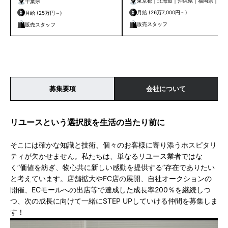
東京都｜北海道｜沖縄県｜福岡県｜兵
千葉県
庫県｜京都府｜愛知県｜千葉県｜神奈
月給 (26万7,000円～)
月給 (25万円～)
川県｜大阪府
販売スタッフ
販売スタッフ
募集要項
会社について
リユースという選択肢を生活の当たり前に
そこには確かな知識と技術、個々のお客様に寄り添うホスピタリ
ティが欠かせません。私たちは、単なるリユース業者ではな
く”価値を紡ぎ、物心共に新しい感動を提供する”存在でありたい
と考えています。店舗拡大やFC店の展開、自社オークションの
開催、ECモールへの出店等で達成した成長率200％を継続しつ
つ、次の成長に向けて一緒にSTEP UPしていける仲間を募集しま
す！