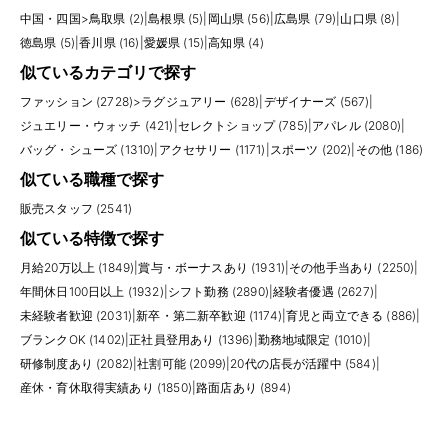
中国・四国
>
鳥取県 (2)
|
島根県 (5)
|
岡山県 (56)
|
広島県 (79)
|
山口県 (8)
|
徳島県 (5)
|
香川県 (16)
|
愛媛県 (15)
|
高知県 (4)
似ているカテゴリで探す
ファッション (2728)
>
ラグジュアリー (628)
|
デザイナーズ (567)
|
ジュエリー・ウォッチ (421)
|
セレクトショップ (785)
|
アパレル (2080)
|
バッグ・シューズ (1310)
|
アクセサリー (1171)
|
スポーツ (202)
|
その他 (186)
似ている職種で探す
販売スタッフ (2541)
似ている特徴で探す
月給20万以上 (1849)
|
賞与・ボーナスあり (1931)
|
その他手当あり (2250)
|
年間休日100日以上 (1932)
|
シフト勤務 (2890)
|
経験者優遇 (2627)
|
未経験者歓迎 (2031)
|
新卒・第二新卒歓迎 (1174)
|
育児と両立できる (886)
|
ブランクOK (1402)
|
正社員登用あり (1396)
|
勤務地域限定 (1010)
|
研修制度あり (2082)
|
社割可能 (2099)
|
20代の店長が活躍中 (584)
|
産休・育休取得実績あり (1850)
|
路面店あり (894)