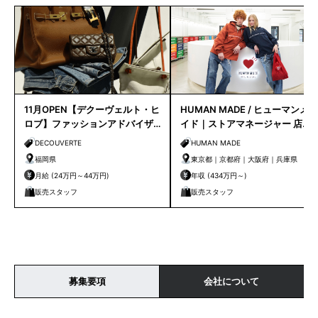
11月OPEN【デクーヴェルト・ヒ
HUMAN MADE / ヒューマンメ
ロブ】ファッションアドバイザ
イド｜ストアマネージャー 店長
ー｜天神店
候補
DECOUVERTE
HUMAN MADE
福岡県
東京都｜京都府｜大阪府｜兵庫県
月給 (24万円～44万円)
年収 (434万円～)
販売スタッフ
販売スタッフ
募集要項
会社について