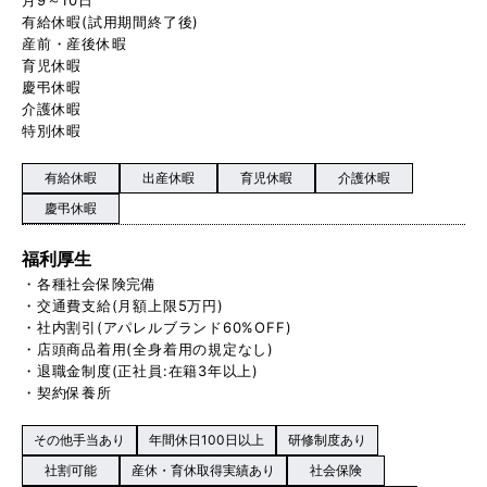
有給休暇(試用期間終了後)
産前・産後休暇
育児休暇
慶弔休暇
介護休暇
特別休暇
有給休暇
出産休暇
育児休暇
介護休暇
慶弔休暇
福利厚生
・各種社会保険完備
・交通費支給(月額上限5万円)
・社内割引(アパレルブランド60%OFF)
・店頭商品着用(全身着用の規定なし)
・退職金制度(正社員:在籍3年以上)
・契約保養所
その他手当あり
年間休日100日以上
研修制度あり
社割可能
産休・育休取得実績あり
社会保険