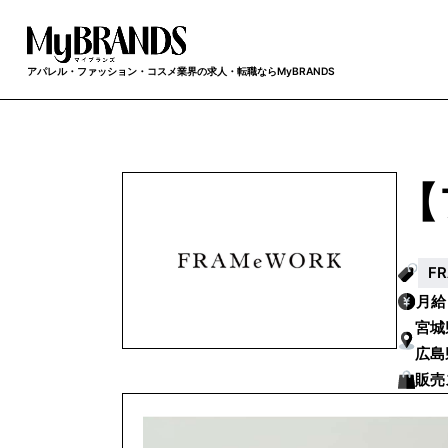
アパレル・ファッション・コスメ業界の求人・転職ならMyBRANDS
【
F
月
宮城
広島
販売