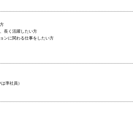
方
で、長く活躍したい方
ションに関わる仕事をしたい方
中は準社員）