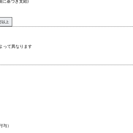
績に基づき支給)
万以上
よって異なります
付与）