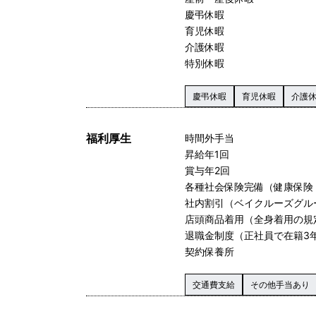
慶弔休暇
育児休暇
介護休暇
特別休暇
慶弔休暇
育児休暇
介護
福利厚生
時間外手当
昇給年1回
賞与年2回
各種社会保険完備（健康保険
社内割引（ベイクルーズグルー
店頭商品着用（全身着用の規
退職金制度（正社員で在籍3
契約保養所
交通費支給
その他手当あり