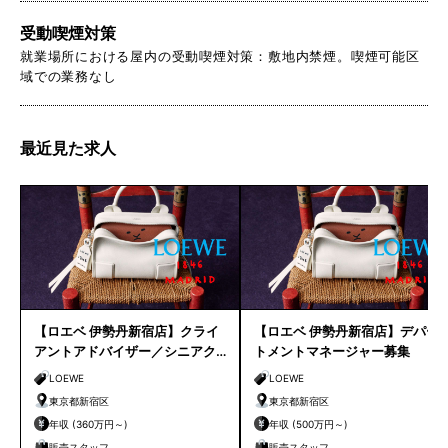
受動喫煙対策
就業場所における屋内の受動喫煙対策：敷地内禁煙。喫煙可能区
域での業務なし
最近見た求人
【ロエベ 伊勢丹新宿店】クライ
【ロエベ 伊勢丹新宿店】デパー
アントアドバイザー／シニアク
トメントマネージャー募集
ライアントアドバイザー募集
LOEWE
LOEWE
東京都新宿区
東京都新宿区
年収 (360万円～)
年収 (500万円～)
販売スタッフ
販売スタッフ