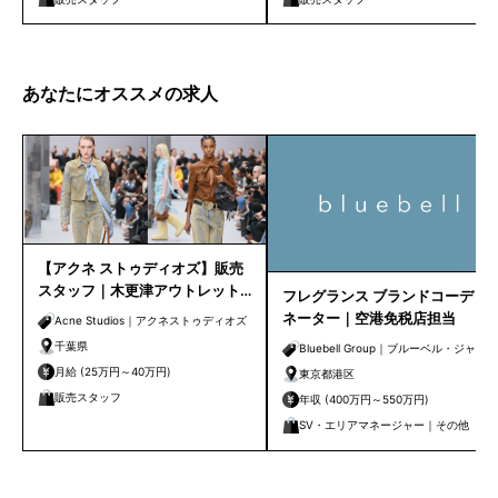
あなたにオススメの求人
【アクネ ストゥディオズ】販売
スタッフ｜木更津アウトレット
フレグランス ブランドコーディ
店
ネーター｜空港免税店担当
Acne Studios｜アクネストゥディオズ
千葉県
Bluebell Group｜ブルーベル・ジャパ
月給 (25万円～40万円)
ン
東京都港区
販売スタッフ
年収 (400万円～550万円)
SV・エリアマネージャー｜その他