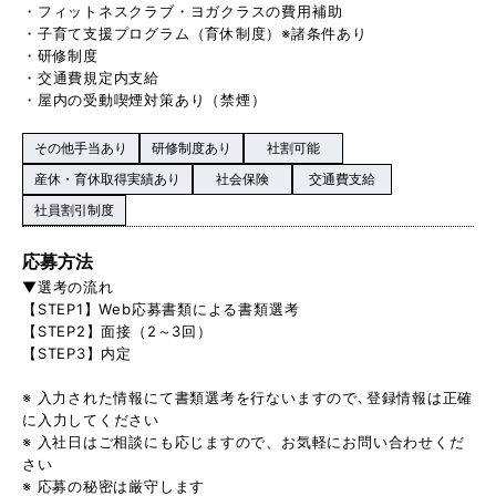
・フィットネスクラブ・ヨガクラスの費用補助
・子育て支援プログラム（育休制度）※諸条件あり
・研修制度
・交通費規定内支給
・屋内の受動喫煙対策あり（禁煙）
その他手当あり
研修制度あり
社割可能
産休・育休取得実績あり
社会保険
交通費支給
社員割引制度
応募方法
▼選考の流れ
【STEP1】Web応募書類による書類選考
【STEP2】面接（2～3回）
【STEP3】内定
※ 入力された情報にて書類選考を行ないますので､登録情報は正確
に入力してください
※ 入社日はご相談にも応じますので、お気軽にお問い合わせくだ
さい
※ 応募の秘密は厳守します