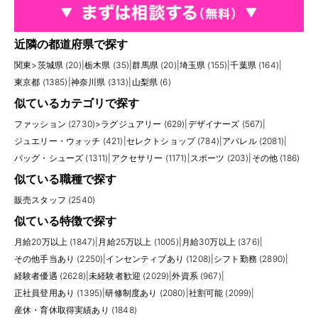
近隣の都道府県で探す
関東
>
茨城県 (20)
|
栃木県 (35)
|
群馬県 (20)
|
埼玉県 (155)
|
千葉県 (164)
|
東京都 (1385)
|
神奈川県 (313)
|
山梨県 (6)
似ているカテゴリで探す
ファッション (2730)
>
ラグジュアリー (629)
|
デザイナーズ (567)
|
ジュエリー・ウォッチ (421)
|
セレクトショップ (784)
|
アパレル (2081)
|
バッグ・シューズ (1311)
|
アクセサリー (1171)
|
スポーツ (203)
|
その他 (186)
似ている職種で探す
販売スタッフ (2540)
似ている特徴で探す
月給20万以上 (1847)
|
月給25万以上 (1005)
|
月給30万以上 (376)
|
その他手当あり (2250)
|
インセンティブあり (1208)
|
シフト勤務 (2890)
|
経験者優遇 (2628)
|
未経験者歓迎 (2029)
|
外資系 (967)
|
正社員登用あり (1395)
|
研修制度あり (2080)
|
社割可能 (2099)
|
産休・育休取得実績あり (1848)