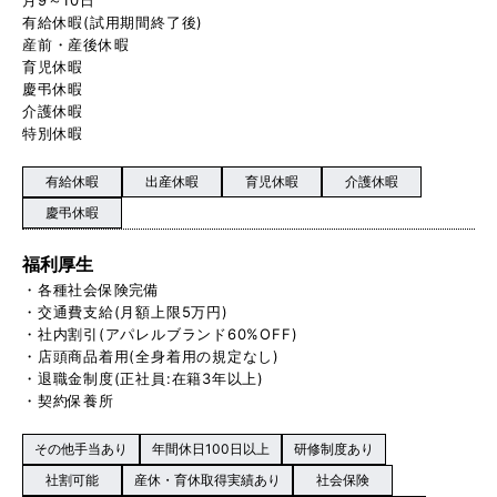
有給休暇(試用期間終了後)
産前・産後休暇
育児休暇
慶弔休暇
介護休暇
特別休暇
有給休暇
出産休暇
育児休暇
介護休暇
慶弔休暇
福利厚生
・各種社会保険完備
・交通費支給(月額上限5万円)
・社内割引(アパレルブランド60%OFF)
・店頭商品着用(全身着用の規定なし)
・退職金制度(正社員:在籍3年以上)
・契約保養所
その他手当あり
年間休日100日以上
研修制度あり
社割可能
産休・育休取得実績あり
社会保険