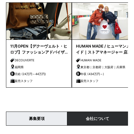
11月OPEN【デクーヴェルト・ヒ
HUMAN MADE / ヒューマンメ
ロブ】ファッションアドバイザ
イド｜ストアマネージャー 店長
ー｜天神店
候補
DECOUVERTE
HUMAN MADE
福岡県
東京都｜京都府｜大阪府｜兵庫県
月給 (24万円～44万円)
年収 (434万円～)
販売スタッフ
販売スタッフ
募集要項
会社について