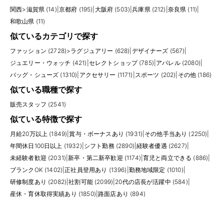
関西
>
滋賀県 (14)
|
京都府 (195)
|
大阪府 (503)
|
兵庫県 (212)
|
奈良県 (11)
|
和歌山県 (11)
似ているカテゴリで探す
ファッション (2728)
>
ラグジュアリー (628)
|
デザイナーズ (567)
|
ジュエリー・ウォッチ (421)
|
セレクトショップ (785)
|
アパレル (2080)
|
バッグ・シューズ (1310)
|
アクセサリー (1171)
|
スポーツ (202)
|
その他 (186)
似ている職種で探す
販売スタッフ (2541)
似ている特徴で探す
月給20万以上 (1849)
|
賞与・ボーナスあり (1931)
|
その他手当あり (2250)
|
年間休日100日以上 (1932)
|
シフト勤務 (2890)
|
経験者優遇 (2627)
|
未経験者歓迎 (2031)
|
新卒・第二新卒歓迎 (1174)
|
育児と両立できる (886)
|
ブランクOK (1402)
|
正社員登用あり (1396)
|
勤務地域限定 (1010)
|
研修制度あり (2082)
|
社割可能 (2099)
|
20代の店長が活躍中 (584)
|
産休・育休取得実績あり (1850)
|
路面店あり (894)