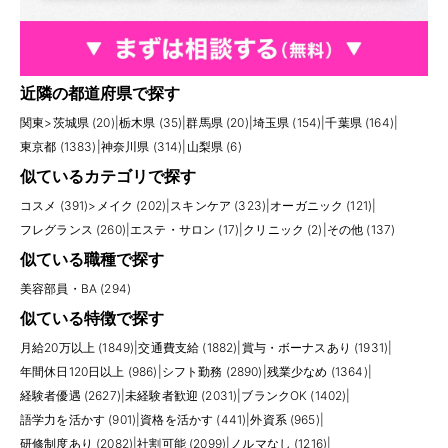
近隣の都道府県で探す
関東
>
茨城県 (20)
|
栃木県 (35)
|
群馬県 (20)
|
埼玉県 (154)
|
千葉県 (164)
|
東京都 (1383)
|
神奈川県 (314)
|
山梨県 (6)
似ているカテゴリで探す
コスメ (391)
>
メイク (202)
|
スキンケア (323)
|
オーガニック (121)
|
フレグランス (260)
|
エステ・サロン (17)
|
クリニック (2)
|
その他 (137)
似ている職種で探す
美容部員・BA (294)
似ている特徴で探す
月給20万以上 (1849)
|
交通費支給 (1882)
|
賞与・ボーナスあり (1931)
|
年間休日120日以上 (986)
|
シフト勤務 (2890)
|
残業少なめ (1364)
|
経験者優遇 (2627)
|
未経験者歓迎 (2031)
|
ブランクOK (1402)
|
語学力を活かす (901)
|
資格を活かす (441)
|
外資系 (965)
|
研修制度あり (2082)
|
社割可能 (2099)
|
ノルマなし (1216)
|