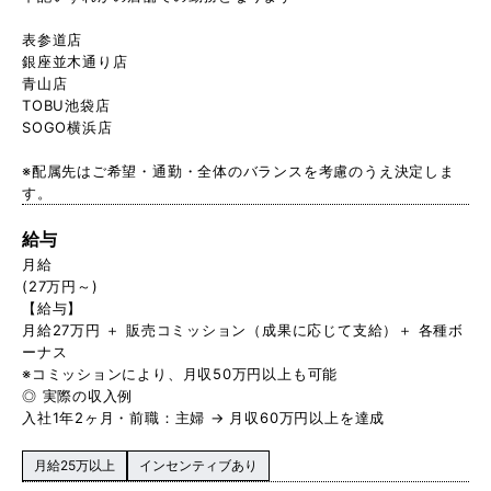
表参道店
銀座並木通り店
青山店
TOBU池袋店
SOGO横浜店
※配属先はご希望・通勤・全体のバランスを考慮のうえ決定しま
す。
給与
月給
(27万円～)
【給与】
月給27万円 ＋ 販売コミッション（成果に応じて支給）＋ 各種ボ
ーナス
※コミッションにより、月収50万円以上も可能
◎ 実際の収入例
入社1年2ヶ月・前職：主婦 → 月収60万円以上を達成
月給25万以上
インセンティブあり