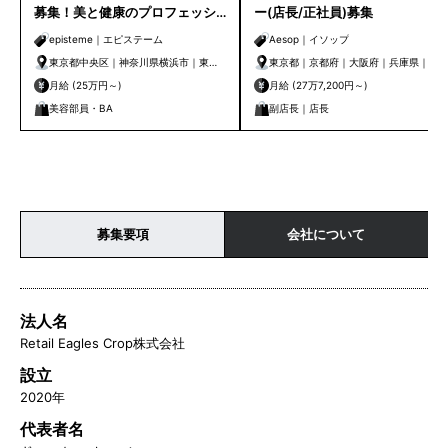
募集！美と健康のプロフェッシ
ー(店長/正社員)募集
ョナルへ。（月給25万、年収
episteme｜エピステーム
Aesop｜イソップ
350万～）
東京都中央区｜神奈川県横浜市｜東京
東京都｜京都府｜大阪府｜兵庫県｜石
都新宿区｜東京都豊島区
川県｜広島県
月給 (25万円～)
月給 (27万7,200円～)
美容部員・BA
副店長｜店長
募集要項
会社について
法人名
Retail Eagles Crop株式会社
設立
2020年
代表者名