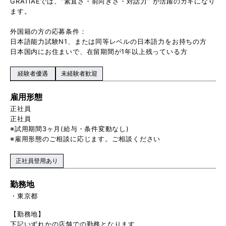
GRATiAEでは、“素直さ・前向きさ・対話力” が活躍のカギになり
ます。
外国籍の方の応募条件：
日本語能力試験N1、または同等レベルの日本語力をお持ちの方
日本国内にお住まいで、在留期間が1年以上残っている方
経験者優遇
未経験者歓迎
雇用形態
正社員
正社員
※試用期間3ヶ月(給与・条件変動なし)
※雇用形態のご相談に応じます。ご相談ください
正社員登用あり
勤務地
東京都
【勤務地】
下記いずれかの店舗での勤務となります