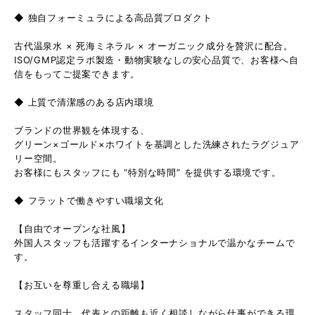
◆ 独自フォーミュラによる高品質プロダクト
古代温泉水 × 死海ミネラル × オーガニック成分を贅沢に配合。
ISO/GMP認定ラボ製造・動物実験なしの安心品質で、お客様へ自
信をもってご提案できます。
◆ 上質で清潔感のある店内環境
ブランドの世界観を体現する、
グリーン×ゴールド×ホワイトを基調とした洗練されたラグジュア
リー空間。
お客様にもスタッフにも “特別な時間” を提供する環境です。
◆ フラットで働きやすい職場文化
【自由でオープンな社風】
外国人スタッフも活躍するインターナショナルで温かなチームで
す。
【お互いを尊重し合える職場】
スタッフ同士、代表との距離も近く相談しながら仕事ができる環