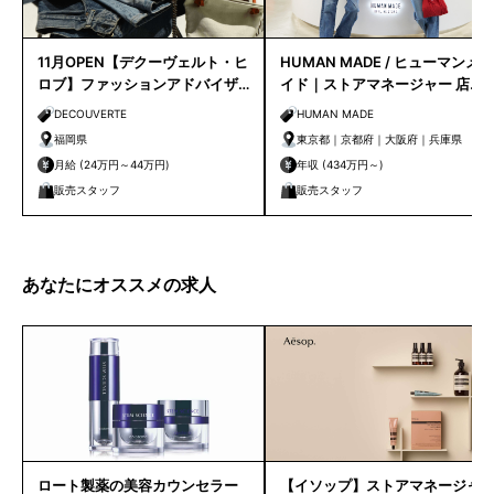
11月OPEN【デクーヴェルト・ヒ
HUMAN MADE / ヒューマンメ
ロブ】ファッションアドバイザ
イド｜ストアマネージャー 店長
ー｜天神店
候補
DECOUVERTE
HUMAN MADE
福岡県
東京都｜京都府｜大阪府｜兵庫県
月給 (24万円～44万円)
年収 (434万円～)
販売スタッフ
販売スタッフ
あなたにオススメの求人
ロート製薬の美容カウンセラー
【イソップ】ストアマネージャ