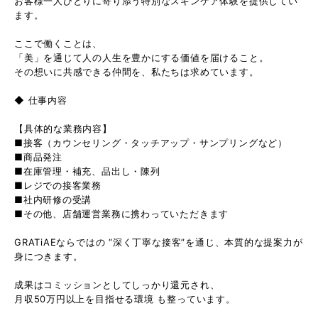
お客様一人ひとりに寄り添う特別なスキンケア体験を提供してい
ます。
ここで働くことは、
「美」を通じて人の人生を豊かにする価値を届けること。
その想いに共感できる仲間を、私たちは求めています。
◆ 仕事内容
【具体的な業務内容】
■接客（カウンセリング・タッチアップ・サンプリングなど）
■商品発注
■在庫管理・補充、品出し・陳列
■レジでの接客業務
■社内研修の受講
■その他、店舗運営業務に携わっていただきます
GRATiAEならではの “深く丁寧な接客”を通じ、本質的な提案力が
身につきます。
成果はコミッションとしてしっかり還元され、
月収50万円以上を目指せる環境 も整っています。