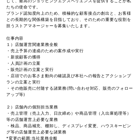
じて、最高のショッピングエクスペリエンスを提供することが私
たちの使命です。
ブランド認知度向上のため、積極的な顧客接点の創出と、お客様
との長期的な関係構築を目指しており、そのための重要な役割を
担うストアマネージャーを募集いたします。
仕事内容
１）店舗運営関連業務全般
・売上予算の達成のための案作成や実行
・新規顧客の獲得
・人員計画の立案
・販売計画の立案と実行
・店頭でのお客さま動向の確認及び本社への報告とアクションプ
ランの立案と実行
・その他販売に付随する諸業務(問い合わせ対応、販売のフォロー
アップ等)
２）店舗内の個別担当業務
・売上管理（売上入力、日次締め）や商品管理（入出庫処理等）
等の店舗運営上必要な業務
・検品、商品補充、棚卸し、ディスプレイ変更、ハウスキーピン
グ等の店舗運営上必要な諸業務
*変更の範囲:当社業務全般