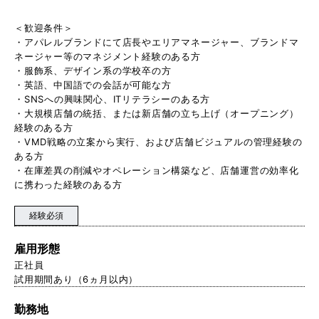
＜歓迎条件＞
・アパレルブランドにて店長やエリアマネージャー、ブランドマ
ネージャー等のマネジメント経験のある方
・服飾系、デザイン系の学校卒の方
・英語、中国語での会話が可能な方
・SNSへの興味関心、ITリテラシーのある方
・大規模店舗の統括、または新店舗の立ち上げ（オープニング）
経験のある方
・VMD戦略の立案から実行、および店舗ビジュアルの管理経験の
ある方
・在庫差異の削減やオペレーション構築など、店舗運営の効率化
に携わった経験のある方
経験必須
雇用形態
正社員
試用期間あり（6ヵ月以内）
勤務地