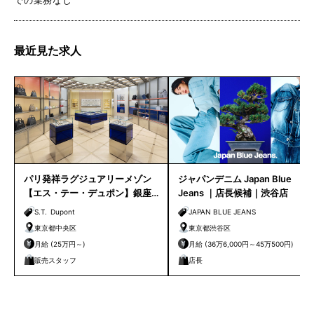
最近見た求人
パリ発祥ラグジュアリーメゾン
ジャパンデニム Japan Blue
【エス・テー・デュポン】銀座
Jeans ｜店長候補｜渋谷店
路面店 販売スタッフ募集｜
S.T. Dupont
JAPAN BLUE JEANS
東京都中央区
東京都渋谷区
月給 (25万円～)
月給 (36万6,000円～45万500円)
販売スタッフ
店長