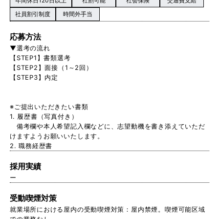
年間休日120日以上
社割可能
社会保険
交通費支給
社員割引制度
時間外手当
応募方法
▼選考の流れ
【STEP1】書類選考
【STEP2】面接（1～2回）
【STEP3】内定
※ご提出いただきたい書類
1. 履歴書（写真付き）
備考欄や本人希望記入欄などに、志望動機を書き添えていただ
けますようお願いいたします。
2. 職務経歴書
採用実績
ー
受動喫煙対策
就業場所における屋内の受動喫煙対策：屋内禁煙。喫煙可能区域
での業務なし