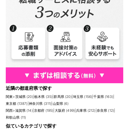
近隣の都道府県で探す
関東
>
茨城県 (20)
|
栃木県 (35)
|
群馬県 (20)
|
埼玉県 (156)
|
千葉県 (163)
|
東京都 (1387)
|
神奈川県 (311)
|
山梨県 (6)
関西
>
滋賀県 (14)
|
京都府 (195)
|
大阪府 (499)
|
兵庫県 (212)
|
奈良県 (12)
|
和歌山県 (11)
似ているカテゴリで探す