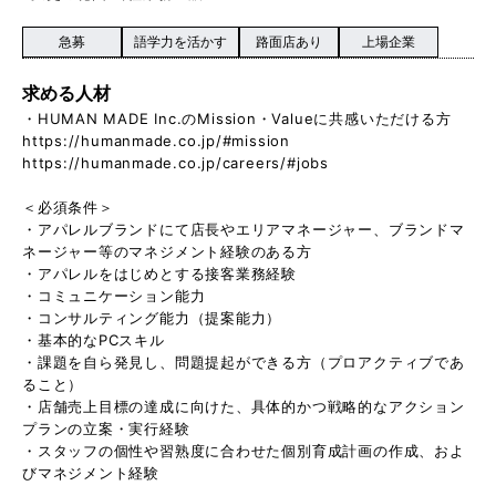
急募
語学力を活かす
路面店あり
上場企業
求める人材
・HUMAN MADE Inc.のMission・Valueに共感いただける方
https://humanmade.co.jp/#mission
https://humanmade.co.jp/careers/#jobs
＜必須条件＞
・アパレルブランドにて店長やエリアマネージャー、ブランドマ
ネージャー等のマネジメント経験のある方
・アパレルをはじめとする接客業務経験
・コミュニケーション能力
・コンサルティング能力（提案能力）
・基本的なPCスキル
・課題を自ら発見し、問題提起ができる方（プロアクティブであ
ること）
・店舗売上目標の達成に向けた、具体的かつ戦略的なアクション
プランの立案・実行経験
・スタッフの個性や習熟度に合わせた個別育成計画の作成、およ
びマネジメント経験