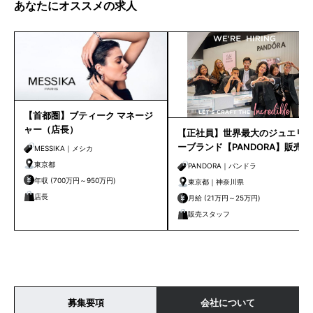
あなたにオススメの求人
【首都圏】ブティーク マネージ
ャー（店長）
【正社員】世界最大のジュエリ
ーブランド【PANDORA】販売ス
MESSIKA｜メシカ
タッフ＊ららぽーと横浜店＊
東京都
PANDORA｜パンドラ
年収 (700万円～950万円)
東京都｜神奈川県
店長
月給 (21万円～25万円)
販売スタッフ
募集要項
会社について