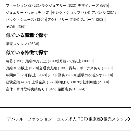
ファッション (2723)
>
ラグジュアリー (623)
|
デザイナーズ (561)
|
ジュエリー・ウォッチ (421)
|
セレクトショップ (784)
|
アパレル (2075)
|
バッグ・シューズ (1304)
|
アクセサリー (1164)
|
スポーツ (203)
|
その他 (186)
似ている職種で探す
販売スタッフ (2538)
似ている特徴で探す
急募 (1150)
|
月給20万以上 (1848)
|
月給25万以上 (1003)
|
月給30万以上 (378)
|
交通費支給 (1881)
|
賞与・ボーナスあり (1931)
|
年間休日120日以上 (982)
|
シフト勤務 (2891)
|
語学力を活かす (908)
|
経験必須 (437)
|
上場企業 (192)
|
制服あり (1078)
|
社割可能 (2100)
|
産休・育休取得実績あり (1849)
|
路面店あり (894)
アパレル・ファッション・コスメ求人 TOP
東京都
販売スタッフ