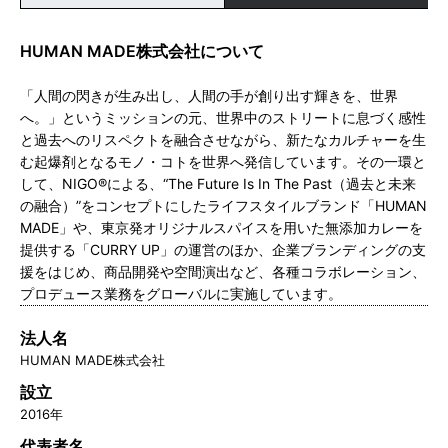
HUMAN MADE株式会社について
「人間の閃きが生み出し、人間の手が創り出す輝きを、世界
へ。」というミッションの元、世界中のストリートに息づく感性
と過去へのリスペクトを融合させながら、新たなカルチャーを生
む起爆剤となるモノ・コトを世界へ発信しています。その一環と
して、NIGO®による、“The Future Is In The Past（過去と未来
の融合）”をコンセプトにしたライフスタイルブランド「HUMAN
MADE」や、東京発オリジナルスパイスを用いた無添加カレーを
提供する「CURRY UP」の運営のほか、企業ブランディングの支
援をはじめ、商品開発や空間演出など、各種コラボレーション、
プロデュース業務をグローバルに実施しています。
法人名
HUMAN MADE株式会社
設立
2016年
代表者名