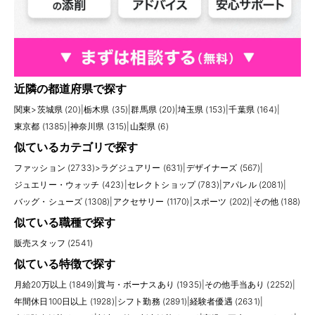
近隣の都道府県で探す
関東
>
茨城県 (20)
|
栃木県 (35)
|
群馬県 (20)
|
埼玉県 (153)
|
千葉県 (164)
|
東京都 (1385)
|
神奈川県 (315)
|
山梨県 (6)
似ているカテゴリで探す
ファッション (2733)
>
ラグジュアリー (631)
|
デザイナーズ (567)
|
ジュエリー・ウォッチ (423)
|
セレクトショップ (783)
|
アパレル (2081)
|
バッグ・シューズ (1308)
|
アクセサリー (1170)
|
スポーツ (202)
|
その他 (188)
似ている職種で探す
販売スタッフ (2541)
似ている特徴で探す
月給20万以上 (1849)
|
賞与・ボーナスあり (1935)
|
その他手当あり (2252)
|
年間休日100日以上 (1928)
|
シフト勤務 (2891)
|
経験者優遇 (2631)
|