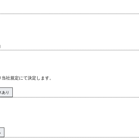
1
り当社規定にて決定します。
スあり
る