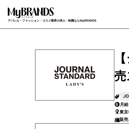
アパレル・ファッション・コスメ業界の求人・転職ならMyBRANDS
【
売
J
月
東京
販売