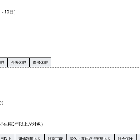
～10日）
休暇
介護休暇
慶弔休暇
で）
で在籍3年以上が対象）
0日以上
研修制度あり
社割可能
産休・育休取得実績あり
社会保険