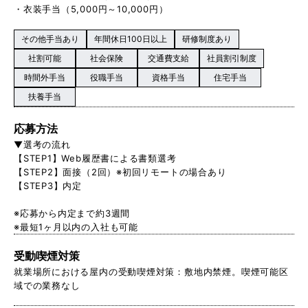
・衣装手当（5,000円～10,000円）
その他手当あり
年間休日100日以上
研修制度あり
社割可能
社会保険
交通費支給
社員割引制度
時間外手当
役職手当
資格手当
住宅手当
扶養手当
応募方法
▼選考の流れ
【STEP1】Web履歴書による書類選考
【STEP2】面接（2回）※初回リモートの場合あり
【STEP3】内定
※応募から内定まで約3週間
※最短1ヶ月以内の入社も可能
受動喫煙対策
就業場所における屋内の受動喫煙対策：敷地内禁煙。喫煙可能区
域での業務なし