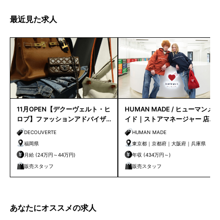
最近見た求人
11月OPEN【デクーヴェルト・ヒ
HUMAN MADE / ヒューマンメ
ロブ】ファッションアドバイザ
イド｜ストアマネージャー 店長
ー｜天神店
候補
DECOUVERTE
HUMAN MADE
福岡県
東京都｜京都府｜大阪府｜兵庫県
月給 (24万円～44万円)
年収 (434万円～)
販売スタッフ
販売スタッフ
あなたにオススメの求人