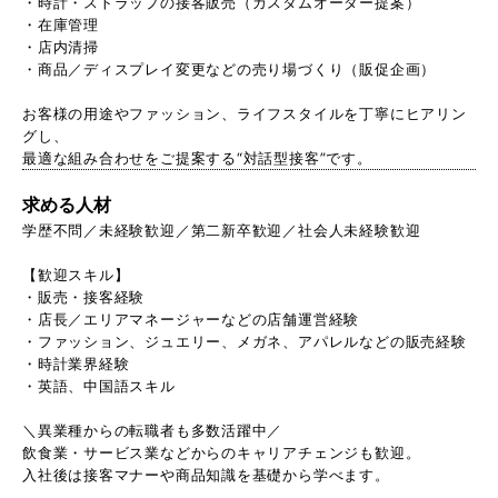
・時計・ストラップの接客販売（カスタムオーダー提案）
・在庫管理
・店内清掃
・商品／ディスプレイ変更などの売り場づくり（販促企画）
お客様の用途やファッション、ライフスタイルを丁寧にヒアリン
グし、
最適な組み合わせをご提案する“対話型接客”です。
求める人材
学歴不問／未経験歓迎／第二新卒歓迎／社会人未経験歓迎
【歓迎スキル】
・販売・接客経験
・店長／エリアマネージャーなどの店舗運営経験
・ファッション、ジュエリー、メガネ、アパレルなどの販売経験
・時計業界経験
・英語、中国語スキル
＼異業種からの転職者も多数活躍中／
飲食業・サービス業などからのキャリアチェンジも歓迎。
入社後は接客マナーや商品知識を基礎から学べます。