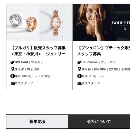
【ブルガリ】販売スタッフ募集
【ブシュロン】ブティック販売
＜東京・神奈川＞ ジュエリー
スタッフ募集
販売未経験OK！
BVLGARI｜ブルガリ
Boucheron｜ブシュロン
東京都｜神奈川県
東京都｜神奈川県｜愛知県｜京都府｜
大阪府｜兵庫県｜福岡県
年収 (360万円～500万円)
月給 (20万円～)
販売スタッフ
販売スタッフ
募集要項
会社について