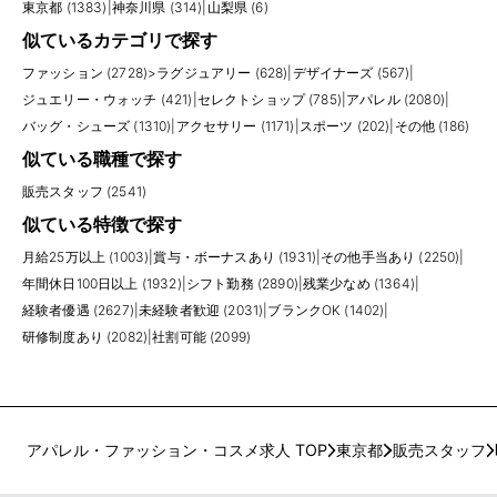
東京都 (1383)
|
神奈川県 (314)
|
山梨県 (6)
似ているカテゴリで探す
ファッション (2728)
>
ラグジュアリー (628)
|
デザイナーズ (567)
|
ジュエリー・ウォッチ (421)
|
セレクトショップ (785)
|
アパレル (2080)
|
バッグ・シューズ (1310)
|
アクセサリー (1171)
|
スポーツ (202)
|
その他 (186)
似ている職種で探す
販売スタッフ (2541)
似ている特徴で探す
月給25万以上 (1003)
|
賞与・ボーナスあり (1931)
|
その他手当あり (2250)
|
年間休日100日以上 (1932)
|
シフト勤務 (2890)
|
残業少なめ (1364)
|
経験者優遇 (2627)
|
未経験者歓迎 (2031)
|
ブランクOK (1402)
|
研修制度あり (2082)
|
社割可能 (2099)
アパレル・ファッション・コスメ求人 TOP
東京都
販売スタッフ