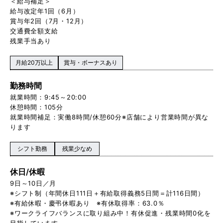
＜給与補足＞
給与改定年1回（6月）
賞与年2回（7月・12月）
交通費全額支給
残業手当あり
月給20万以上
賞与・ボーナスあり
勤務時間
就業時間：9:45～20:00
休憩時間：105分
就業時間補足：実働8時間/休憩60分※店舗により営業時間が異な
ります
シフト勤務
残業少なめ
休日/休暇
9日～10日／月
※シフト制（年間休日111日＋有給取得義務5日間＝計116日間）
※有給休暇・慶弔休暇あり ※有休取得率：63.0％
※ワークライフバランスに取り組み中！有休促進・残業時間0化を
目指しています。