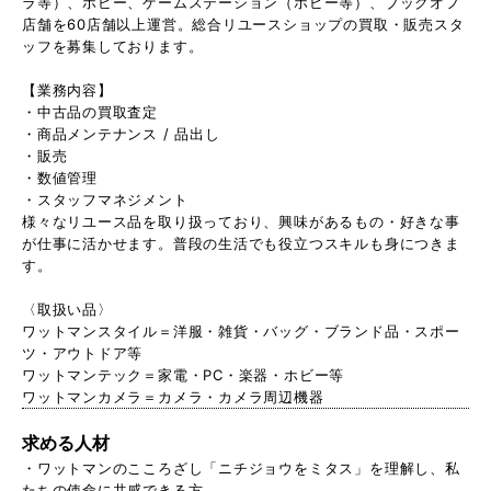
ラ等）、ホビー、ゲームステーション（ホビー等）、ブックオフ
店舗を60店舗以上運営。総合リユースショップの買取・販売スタ
ッフを募集しております。
【業務内容】
・中古品の買取査定
・商品メンテナンス / 品出し
・販売
・数値管理
・スタッフマネジメント
様々なリユース品を取り扱っており、興味があるもの・好きな事
が仕事に活かせます。普段の生活でも役立つスキルも身につきま
す。
〈取扱い品〉
ワットマンスタイル＝洋服・雑貨・バッグ・ブランド品・スポー
ツ・アウトドア等
ワットマンテック＝家電・PC・楽器・ホビー等
ワットマンカメラ＝カメラ・カメラ周辺機器
求める人材
・ワットマンのこころざし「ニチジョウをミタス」を理解し、私
たちの使命に共感できる方