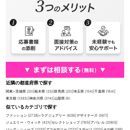
近隣の都道府県で探す
関東
>
茨城県 (20)
|
栃木県 (35)
|
群馬県 (20)
|
埼玉県 (154)
|
千葉県 (164)
|
東京都 (1383)
|
神奈川県 (314)
|
山梨県 (6)
似ているカテゴリで探す
ファッション (2728)
>
ラグジュアリー (628)
|
デザイナーズ (567)
|
ジュエリー・ウォッチ (421)
|
セレクトショップ (785)
|
アパレル (2080)
|
バッグ・シューズ (1310)
|
アクセサリー (1171)
|
スポーツ (202)
|
その他 (186)