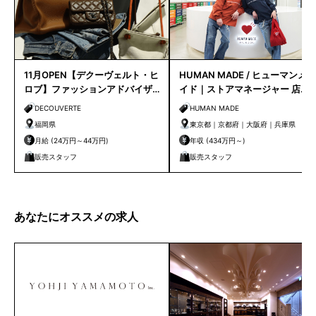
11月OPEN【デクーヴェルト・ヒ
HUMAN MADE / ヒューマンメ
ロブ】ファッションアドバイザ
イド｜ストアマネージャー 店長
ー｜天神店
候補
DECOUVERTE
HUMAN MADE
福岡県
東京都｜京都府｜大阪府｜兵庫県
月給 (24万円～44万円)
年収 (434万円～)
販売スタッフ
販売スタッフ
あなたにオススメの求人