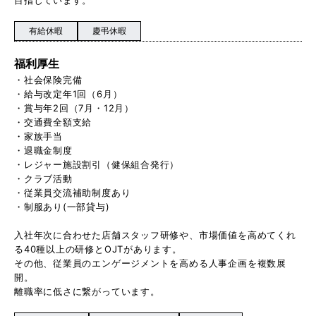
有給休暇
慶弔休暇
福利厚生
・社会保険完備
・給与改定年1回（6月）
・賞与年2回（7月・12月）
・交通費全額支給
・家族手当
・退職金制度
・レジャー施設割引（健保組合発行）
・クラブ活動
・従業員交流補助制度あり
・制服あり(一部貸与)
入社年次に合わせた店舗スタッフ研修や、市場価値を高めてくれ
る40種以上の研修とOJTがあります。
その他、従業員のエンゲージメントを高める人事企画を複数展
開。
離職率に低さに繋がっています。