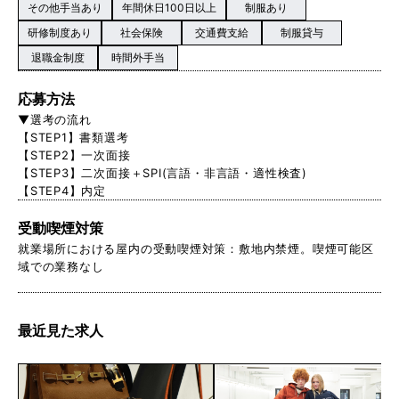
その他手当あり
年間休日100日以上
制服あり
研修制度あり
社会保険
交通費支給
制服貸与
退職金制度
時間外手当
応募方法
▼選考の流れ
【STEP1】書類選考
【STEP2】一次面接
【STEP3】二次面接＋SPI(言語・非言語・適性検査)
【STEP4】内定
受動喫煙対策
就業場所における屋内の受動喫煙対策：敷地内禁煙。喫煙可能区
域での業務なし
最近見た求人