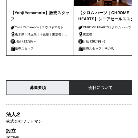
【Yohji Yamamoto】販売スタッ
【クロム ハーツ｜CHROME
フ
HEARTS】シニアセールススタ
ッフ ※東京
Yohji Yamamoto｜ヨウジヤマモト
CHROME HEARTS｜クロム ハーツ
栃木県｜埼玉県｜千葉県｜東京都｜神
東京都
奈川県｜新潟県｜愛知県｜京都府｜大
月給 (22万円～)
月給 (26万円～)
阪府｜兵庫県｜和歌山県｜広島県｜徳
販売スタッフ
販売スタッフ｜その他
島県｜香川県｜福岡県｜熊本県
募集要項
会社について
法人名
株式会社ワットマン
設立
1978年