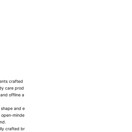
ents crafted
ody care prod
and offline a
p shape and e
nd open-minde
and.
ly crafted br