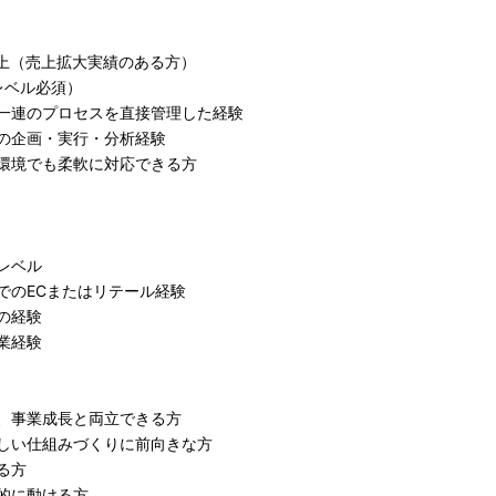
以上（売上拡大実績のある方）
務レベル必須）
一連のプロセスを直接管理した経験
の企画・実行・分析経験
環境でも柔軟に対応できる方
レベル
でのECまたはリテール経験
の経験
業経験
、事業成長と両立できる方
しい仕組みづくりに前向きな方
る方
的に動ける方