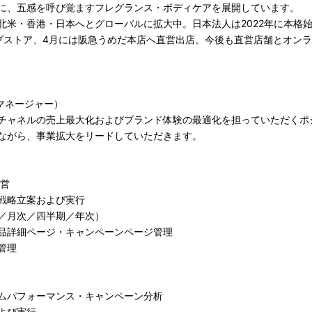
に、五感を呼び覚ますフレグランス・ボディケアを展開しています。
米・香港・日本へとグローバルに拡大中。日本法人は2022年に本格始動
プストア、4月には阪急うめだ本店へ直営出店。今後も直営店舗とオン
（ECマネージャー）
チャネルの売上最大化およびブランド体験の最適化を担っていただくポ
ながら、事業拡大をリードしていただきます。
運営
戦略立案および実行
／月次／四半期／年次）
品詳細ページ・キャンペーンページ管理
管理
ムパフォーマンス・キャンペーン分析
よび実行