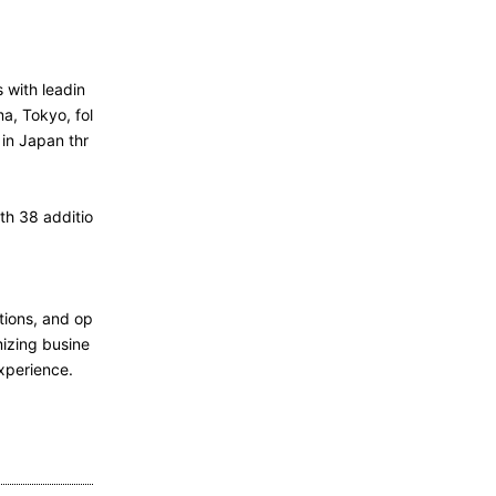
 with leadin
a, Tokyo, fol
in Japan thr
th 38 additio
tions, and op
mizing busine
xperience.