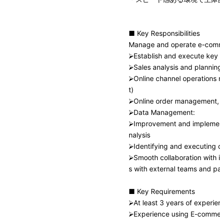
■ Key Responsibilities
Manage and operate e-comm
⮚Establish and execute key 
⮚Sales analysis and plannin
⮚Online channel operations
t)
⮚Online order management,
⮚Data Management:
⮚Improvement and implementa
nalysis
⮚Identifying and executing
⮚Smooth collaboration with i
s with external teams and pa
■ Key Requirements
⮚At least 3 years of experie
⮚Experience using E-commerc