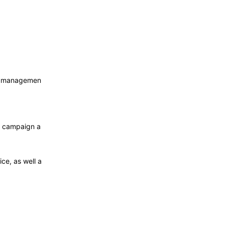
ge managemen
d campaign a
ce, as well a