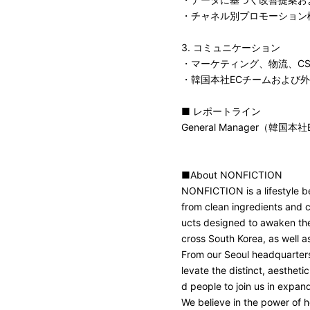
・チャネル別プロモーション
3. コミュニケーション
・マーケティング、物流、C
・韓国本社ECチームおよび
■ レポートライン
General Manager（韓国本
■About NONFICTION
NONFICTION is a lifestyle b
from clean ingredients and 
ucts designed to awaken the s
cross South Korea, as well 
From our Seoul headquarters
levate the distinct, aesthe
d people to join us in expand
We believe in the power of 