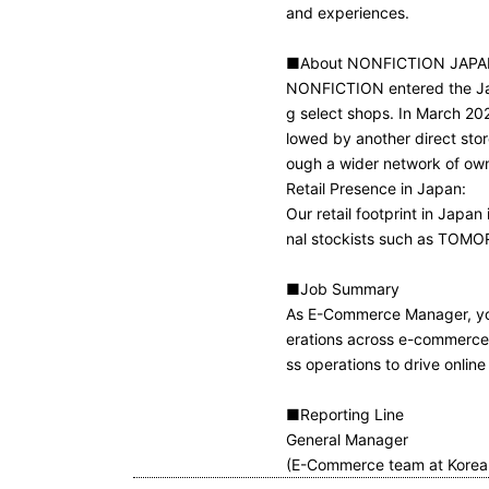
and experiences.
■About NONFICTION JAP
NONFICTION entered the Jap
g select shops. In March 20
lowed by another direct sto
ough a wider network of own
Retail Presence in Japan:
Our retail footprint in Jap
nal stockists such as TOM
■Job Summary
As E-Commerce Manager, you
erations across e-commerce 
ss operations to drive onli
■Reporting Line
General Manager
(E-Commerce team at Korea