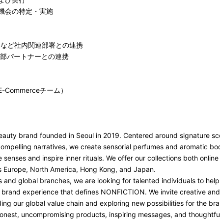
機会の特定・実施
Sなど社内関連部署との連携
外部パートナーとの連携
社E-Commerceチーム）
eauty brand founded in Seoul in 2019. Centered around signature sc
compelling narratives, we create sensorial perfumes and aromatic b
enses and inspire inner rituals. We offer our collections both online 
as Europe, North America, Hong Kong, and Japan.
 and global branches, we are looking for talented individuals to hel
tic brand experience that defines NONFICTION. We invite creative a
ing our global value chain and exploring new possibilities for the br
honest, uncompromising products, inspiring messages, and thoughtful