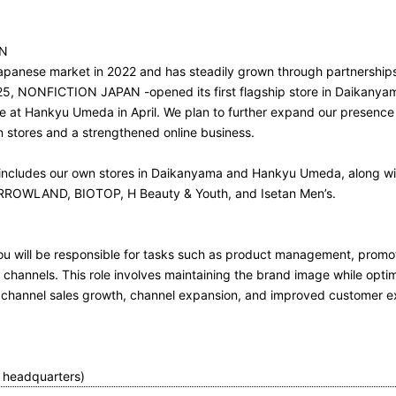
AN
anese market in 2022 and has steadily grown through partnerships
25, NONFICTION JAPAN -opened its first flagship store in Daikanyam
re at Hankyu Umeda in April. We plan to further expand our presence 
 stores and a strengthened online business.
an includes our own stores in Daikanyama and Hankyu Umeda, along wi
ORROWLAND, BIOTOP, H Beauty & Youth, and Isetan Men’s.
 will be responsible for tasks such as product management, promo
channels. This role involves maintaining the brand image while opti
ne channel sales growth, channel expansion, and improved customer e
 headquarters)