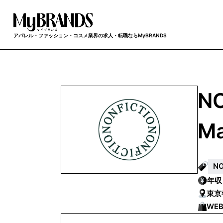
アパレル・ファッション・コスメ業界の求人・転職ならMyBRANDS
N
M
N
年
東京
WE