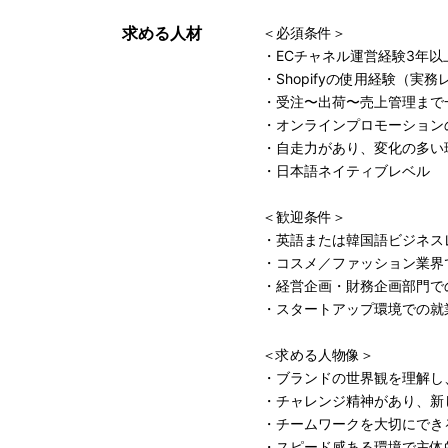
求める人材
＜必須条件＞
・ECチャネル運営経験3年
・Shopifyの使用経験（実
・受注〜出荷〜売上管理まで
・オンラインプロモーション
・自走力があり、変化の多い
・日本語ネイティブレベル
＜歓迎条件＞
・英語または韓国語ビジネス
・コスメ／ファッション業界
・経営企画・財務企画部門で
・スタートアップ環境での就
＜求める人物像＞
・ブランドの世界観を理解し
・チャレンジ精神があり、新
・チームワークを大切にでき
・スピード感ある環境で主体