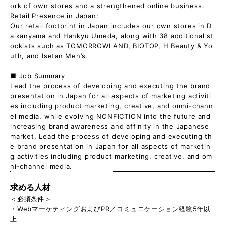
ork of own stores and a strengthened online business.
Retail Presence in Japan:
Our retail footprint in Japan includes our own stores in D
aikanyama and Hankyu Umeda, along with 38 additional st
ockists such as TOMORROWLAND, BIOTOP, H Beauty & Yo
uth, and Isetan Men’s.
■ Job Summary
Lead the process of developing and executing the brand
presentation in Japan for all aspects of marketing activiti
es including product marketing, creative, and omni-chann
el media, while evolving NONFICTION into the future and
increasing brand awareness and affinity in the Japanese
market. Lead the process of developing and executing th
e brand presentation in Japan for all aspects of marketin
g activities including product marketing, creative, and om
ni-channel media.
求める人材
＜必須条件＞
・WebマーケティングおよびPR／コミュニケーション経験5年以
上