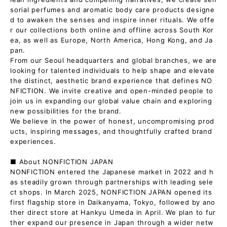
sorial perfumes and aromatic body care products designe
d to awaken the senses and inspire inner rituals. We offe
r our collections both online and offline across South Kor
ea, as well as Europe, North America, Hong Kong, and Ja
pan.
From our Seoul headquarters and global branches, we are
looking for talented individuals to help shape and elevate
the distinct, aesthetic brand experience that defines NO
NFICTION. We invite creative and open-minded people to
join us in expanding our global value chain and exploring
new possibilities for the brand.
We believe in the power of honest, uncompromising prod
ucts, inspiring messages, and thoughtfully crafted brand
experiences.
■ About NONFICTION JAPAN
NONFICTION entered the Japanese market in 2022 and h
as steadily grown through partnerships with leading sele
ct shops. In March 2025, NONFICTION JAPAN opened its
first flagship store in Daikanyama, Tokyo, followed by ano
ther direct store at Hankyu Umeda in April. We plan to fur
ther expand our presence in Japan through a wider netw