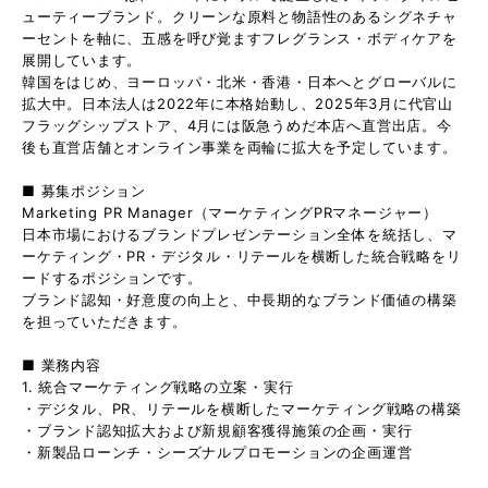
ューティーブランド。クリーンな原料と物語性のあるシグネチャ
ーセントを軸に、五感を呼び覚ますフレグランス・ボディケアを
展開しています。
韓国をはじめ、ヨーロッパ・北米・香港・日本へとグローバルに
拡大中。日本法人は2022年に本格始動し、2025年3月に代官山
フラッグシップストア、4月には阪急うめだ本店へ直営出店。今
後も直営店舗とオンライン事業を両輪に拡大を予定しています。
■ 募集ポジション
Marketing PR Manager（マーケティングPRマネージャー）
日本市場におけるブランドプレゼンテーション全体を統括し、マ
ーケティング・PR・デジタル・リテールを横断した統合戦略をリ
ードするポジションです。
ブランド認知・好意度の向上と、中長期的なブランド価値の構築
を担っていただきます。
■ 業務内容
1. 統合マーケティング戦略の立案・実行
・デジタル、PR、リテールを横断したマーケティング戦略の構築
・ブランド認知拡大および新規顧客獲得施策の企画・実行
・新製品ローンチ・シーズナルプロモーションの企画運営