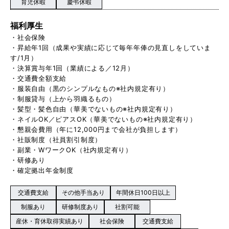
育児休暇
慶弔休暇
福利厚生
・社会保険
・昇給年1回（成果や実績に応じて毎年年俸の見直しをしていま
す/1月）
・決算賞与年1回（業績による／12月）
・交通費全額支給
・服装自由（黒のシンプルなもの※社内規定有り）
・制服貸与（上から羽織るもの）
・髪型・髪色自由（華美でないもの※社内規定有り）
・ネイルOK／ピアスOK（華美でないもの※社内規定有り）
・懇親会費用（年に12,000円まで会社が負担します）
・社販制度（社員割引制度）
・副業・WワークOK（社内規定有り）
・研修あり
・確定拠出年金制度
交通費支給
その他手当あり
年間休日100日以上
制服あり
研修制度あり
社割可能
産休・育休取得実績あり
社会保険
交通費支給