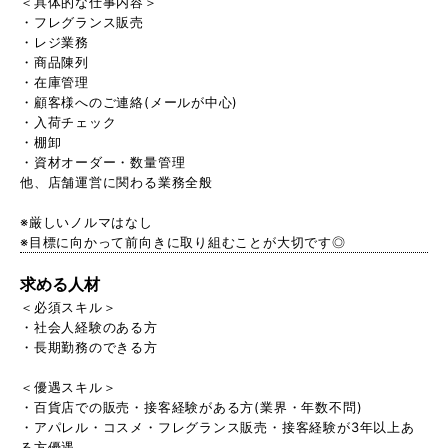
＜具体的な仕事内容＞
・フレグランス販売
・レジ業務
・商品陳列
・在庫管理
・顧客様へのご連絡(メールが中心)
・入荷チェック
・棚卸
・資材オーダー・数量管理
他、店舗運営に関わる業務全般
※厳しいノルマはなし
※目標に向かって前向きに取り組むことが大切です◎
求める人材
＜必須スキル＞
・社会人経験のある方
・長期勤務のできる方
＜優遇スキル＞
・百貨店での販売・接客経験がある方(業界・年数不問)
・アパレル・コスメ・フレグランス販売・接客経験が3年以上あ
る方優遇