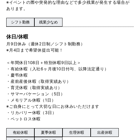
※イベントの際や突発的な理由などで多少残業が発生する場合が
あります。
シフト勤務
残業少なめ
休日/休暇
月9日休み（週休2日制／シフト制勤務）
※月4日まで希望休提出可能！
＜年間休日108日＋特別休暇9日以上＞
・有給休暇（入社6ヶ月後10日付与、以降法定通り）
・慶弔休暇
・産前産後休暇（取得実績あり）
・育児休暇（取得実績あり）
・サマーバケーション（5日）
・メモリアル休暇（1日）
※ご自身にとって大切な日にお休みいただけます
・リカバリー休暇（3日）
・ペットロス休暇
有給休暇
夏季休暇
生理休暇
出産休暇