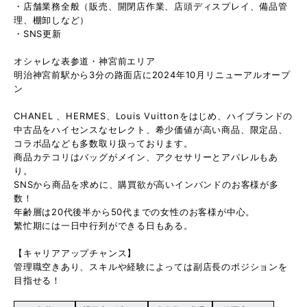
・店舗業務全般（販売、開閉店作業、店頭ディスプレイ、備品管
理、棚卸しなど）
・SNS更新
オシャレな表参道・神宮前エリア
明治神宮前駅から3分の路面店に2024年10月リニューアルオープ
ン
CHANEL 、HERMES、Louis Vuittonをはじめ、ハイブランドの
中古品をハイセンスなセレクト、希少価値が高い商品、限定品、
コラボ品なども多数取り扱っております。
商品カテコリはバッグがメイン、アクセサリーとアパレルもあ
り。
SNSから商品を求めに、購買欲が高いインバンドのお客様が多
数！
年齢層は20代後半から50代までの女性のお客様が中心。
繁忙期には一日中行列ができる日もある。
【キャリアアップチャンス】
管理職空きあり、スキルや経験によっては副店長のポジションを
目指せる！