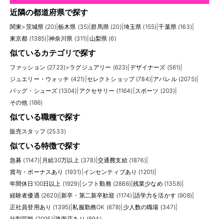
近隣の都道府県で探す
関東
>
茨城県 (20)
|
栃木県 (35)
|
群馬県 (20)
|
埼玉県 (155)
|
千葉県 (163)
|
東京都 (1385)
|
神奈川県 (311)
|
山梨県 (6)
似ているカテゴリで探す
ファッション (2723)
>
ラグジュアリー (623)
|
デザイナーズ (561)
|
ジュエリー・ウォッチ (421)
|
セレクトショップ (784)
|
アパレル (2075)
|
バッグ・シューズ (1304)
|
アクセサリー (1164)
|
スポーツ (203)
|
その他 (186)
似ている職種で探す
販売スタッフ (2533)
似ている特徴で探す
急募 (1147)
|
月給30万以上 (378)
|
交通費支給 (1876)
|
賞与・ボーナスあり (1931)
|
インセンティブあり (1201)
|
年間休日100日以上 (1929)
|
シフト勤務 (2886)
|
残業少なめ (1358)
|
経験者優遇 (2620)
|
新卒・第二新卒歓迎 (1174)
|
語学力を活かす (908)
|
正社員登用あり (1395)
|
私服勤務OK (678)
|
少人数の職場 (347)
|
社割可能 (2095)
|
路面店あり (894)