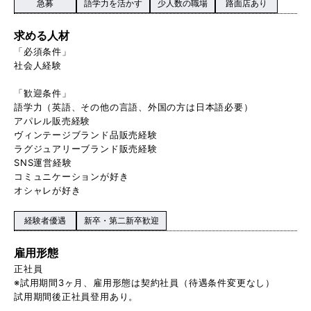
急募
語学力を活かす
少人数の職場
路面店あり
求める人材
「必須条件」
社会人経験
「歓迎条件」
語学力（英語、その他の言語、外国の方は日本語必要）
アパレル販売経験
ヴィンテージブランド品販売経験
ラグジュアリーブランド販売経験
SNS運営経験
コミュニケーションが好き
オシャレが好き
経験者優遇
新卒・第二新卒歓迎
雇用形態
正社員
※試用期間3ヶ月、雇用形態は契約社員（待遇条件変更なし）
試用期間後正社員登用あり。