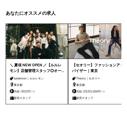
あなたにオススメの求人
＼ 夏頃 NEW OPEN ／【ルルレ
【セオリー】ファッションアド
モン】店舗管理スタッフ◎オー
バイザー｜東京
プニングスタッフ◎原宿
lululemon｜ルルレモン
Theory｜セオリー
東京都
東京都
月給 (35万円～)
月給 (25万5,000円～)
販売スタッフ
販売スタッフ