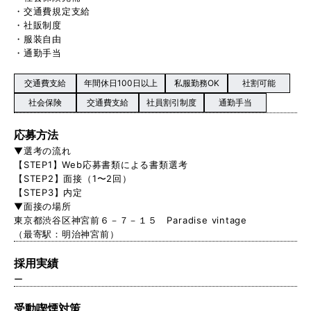
・交通費規定支給
・社販制度
・服装自由
・通勤手当
交通費支給
年間休日100日以上
私服勤務OK
社割可能
社会保険
交通費支給
社員割引制度
通勤手当
応募方法
▼選考の流れ
【STEP1】Web応募書類による書類選考
【STEP2】面接（1〜2回）
【STEP3】内定
▼面接の場所
東京都渋谷区神宮前６－７－１５ Paradise vintage
（最寄駅：明治神宮前）
採用実績
ー
受動喫煙対策