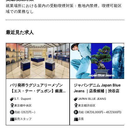
就業場所における屋内の受動喫煙対策：敷地内禁煙。喫煙可能区
域での業務なし
最近見た求人
パリ発祥ラグジュアリーメゾン
ジャパンデニム Japan Blue
【エス・テー・デュポン】銀座
Jeans ｜店長候補｜渋谷店
路面店 販売スタッフ募集｜
S.T. Dupont
JAPAN BLUE JEANS
東京都中央区
東京都渋谷区
月給 (25万円～)
月給 (36万6,000円～45万500円)
販売スタッフ
店長