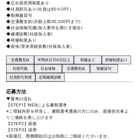
◆正社員登用制度あり
◆社員割引あり(社員は60％OFF）
◆勤務服貸与
◆交通費支給(月額上限30,000円まで)
◆社会保険完備(加入要件を満たす場合)
◆健康診断(社保加入者)
◆研修制度あり
◆産休/育休実績多数(社保加入者）
交通費支給
年間休日100日以上
制服あり
研修制度あり
社割可能
社会保険
交通費支給
制服貸与
社員割引制度
定期健康診断
応募方法
▼選考の流れ
【STEP1】WEBによる書類選考
※ご登録内容を拝見し、書類選考通過の方にのみ、面接担当者よ
りご連絡を差し上げます
【STEP2】面接
【STEP3】採用
※面接日、勤務開始日はお気軽にご相談くださいませ。