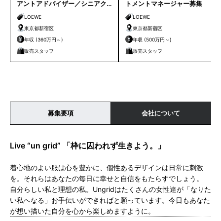
アントアドバイザー／シニアク
トメントマネージャー募集
ライアントアドバイザー募集
LOEWE
LOEWE
東京都新宿区
東京都新宿区
年収 (360万円～)
年収 (500万円～)
販売スタッフ
販売スタッフ
募集要項
会社について
Live “un grid” 「枠に囚われず生きよう。」
着心地のよい服は心を豊かに、個性あるデザインは日常に刺激
を。それらはあなたの毎日に幸せと自信をもたらすでしょう。
自分らしい私と理想の私。Ungridはたくさんの女性達が「なりた
い私へなる」お手伝いができればと願っています。今日もあなた
が想い描いた自分を心から楽しめますように。