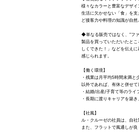
様々なカラーと豊富なデザイ
生活に欠かせない「食」を支
ど接客力や料理の知識が自然
◆単なる販売ではなく、”ファ
製品を買っていただいたとこ
しくできた！」などを伝えに
感じられます。
【働く環境】
・残業は月平均5時間未満と
以外であれば、有休と併せて
・結婚/出産/子育て等のラ
・長期に渡りキャリアを築き
【社風】
ル・クルーゼの社員は、自社
また、フラットで風通しが良