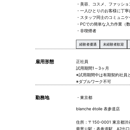
・美容、コスメ、ファッショ
・一人ひとりのお客様に丁寧
・スタッフ同士のコミュニケ
・PCでの簡単な入力作業（
・非喫煙者
経験者優遇
未経験者歓迎
雇用形態
正社員
試用期間1～3ヶ月
※試用期間中は有期契約社員
※ダブルワーク不可
勤務地
東京都
blanche étoile 表参道店
住所：〒150-0001 東京都
最寄り駅：表参道駅 A2出口