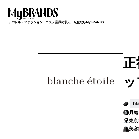
アパレル・ファッション・コスメ業界の求人・転職ならMyBRANDS
正
ッ
b
月
東京
美容