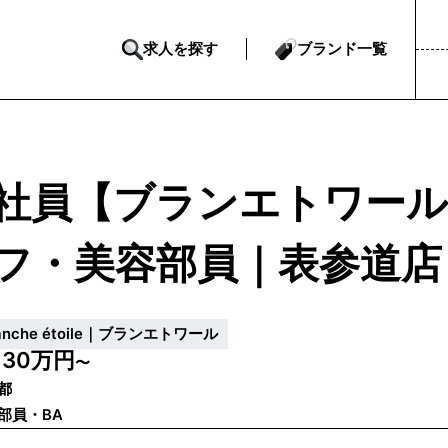
求人を探す
ブランド一覧
社員【ブランエトワール
フ・美容部員｜表参道店
lanche étoile｜ブランエトワール
30万円
給
〜
都
部員・BA