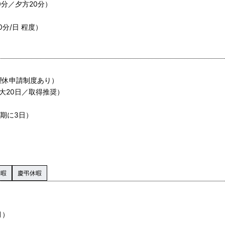
0分／夕方20分）
0分/日 程度）
望休申請制度あり）
大20日／取得推奨）
期に3日）
休暇
慶弔休暇
月）