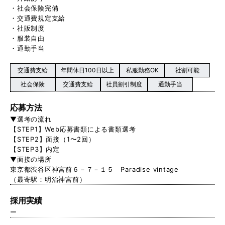
・社会保険完備
・交通費規定支給
・社販制度
・服装自由
・通勤手当
交通費支給
年間休日100日以上
私服勤務OK
社割可能
社会保険
交通費支給
社員割引制度
通勤手当
応募方法
▼選考の流れ
【STEP1】Web応募書類による書類選考
【STEP2】面接（1〜2回）
【STEP3】内定
▼面接の場所
東京都渋谷区神宮前６－７－１５ Paradise vintage
（最寄駅：明治神宮前）
採用実績
ー