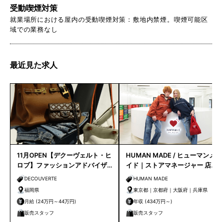
受動喫煙対策
就業場所における屋内の受動喫煙対策：敷地内禁煙。喫煙可能区
域での業務なし
最近見た求人
11月OPEN【デクーヴェルト・ヒ
HUMAN MADE / ヒューマンメ
ロブ】ファッションアドバイザ
イド｜ストアマネージャー 店長
ー｜天神店
候補
DECOUVERTE
HUMAN MADE
福岡県
東京都｜京都府｜大阪府｜兵庫県
月給 (24万円～44万円)
年収 (434万円～)
販売スタッフ
販売スタッフ