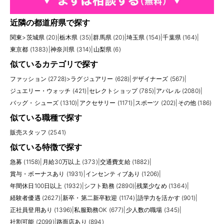
近隣の都道府県で探す
関東
>
茨城県 (20)
|
栃木県 (35)
|
群馬県 (20)
|
埼玉県 (154)
|
千葉県 (164)
|
東京都 (1383)
|
神奈川県 (314)
|
山梨県 (6)
似ているカテゴリで探す
ファッション (2728)
>
ラグジュアリー (628)
|
デザイナーズ (567)
|
ジュエリー・ウォッチ (421)
|
セレクトショップ (785)
|
アパレル (2080)
|
バッグ・シューズ (1310)
|
アクセサリー (1171)
|
スポーツ (202)
|
その他 (186)
似ている職種で探す
販売スタッフ (2541)
似ている特徴で探す
急募 (1158)
|
月給30万以上 (373)
|
交通費支給 (1882)
|
賞与・ボーナスあり (1931)
|
インセンティブあり (1206)
|
年間休日100日以上 (1932)
|
シフト勤務 (2890)
|
残業少なめ (1364)
|
経験者優遇 (2627)
|
新卒・第二新卒歓迎 (1174)
|
語学力を活かす (901)
|
正社員登用あり (1396)
|
私服勤務OK (677)
|
少人数の職場 (345)
|
社割可能 (2099)
|
路面店あり (894)