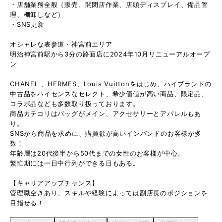
・店舗業務全般（販売、開閉店作業、店頭ディスプレイ、備品管
理、棚卸しなど）
・SNS更新
オシャレな表参道・神宮前エリア
明治神宮前駅から3分の路面店に2024年10月リニューアルオープ
ン
CHANEL 、HERMES、Louis Vuittonをはじめ、ハイブランドの
中古品をハイセンスなセレクト、希少価値が高い商品、限定品、
コラボ品なども多数取り扱っております。
商品カテコリはバッグがメイン、アクセサリーとアパレルもあ
り。
SNSから商品を求めに、購買欲が高いインバンドのお客様が多
数！
年齢層は20代後半から50代までの女性のお客様が中心。
繁忙期には一日中行列ができる日もある。
【キャリアアップチャンス】
管理職空きあり、スキルや経験によっては副店長のポジションを
目指せる！