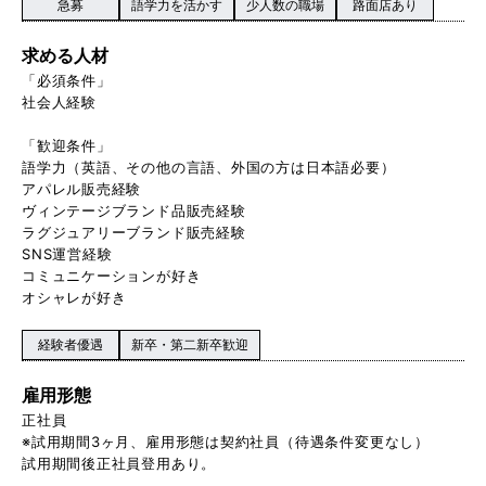
急募
語学力を活かす
少人数の職場
路面店あり
求める人材
「必須条件」
社会人経験
「歓迎条件」
語学力（英語、その他の言語、外国の方は日本語必要）
アパレル販売経験
ヴィンテージブランド品販売経験
ラグジュアリーブランド販売経験
SNS運営経験
コミュニケーションが好き
オシャレが好き
経験者優遇
新卒・第二新卒歓迎
雇用形態
正社員
※試用期間3ヶ月、雇用形態は契約社員（待遇条件変更なし）
試用期間後正社員登用あり。