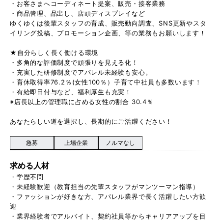
・お客さまへコーディネート提案、販売・接客業務
・商品管理、品出し、店頭ディスプレイなど
ゆくゆくは後輩スタッフの育成、販売動向調査、SNS更新やスタ
イリング投稿、プロモーション企画、等の業務もお願いします！
★自分らしく長く働ける環境
・多角的な評価制度で頑張りを見える化！
・充実した研修制度でアパレル未経験も安心。
・育休取得率76.2％(女性100％）子育て中社員も多数います！
・有給即日付与など、福利厚生も充実！
※店長以上の管理職に占める女性の割合 30.4％
あなたらしい道を選択し、長期的にご活躍ください！
急募
上場企業
ノルマなし
求める人材
・学歴不問
・未経験歓迎（教育担当の先輩スタッフがマンツーマン指導）
・ファッションが好きな方、アパレル業界で長く活躍したい方歓
迎
・業界経験者でアルバイト、契約社員等からキャリアアップを目