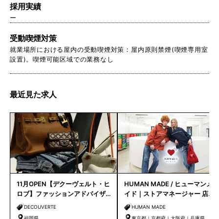
採用実績
ー
受動喫煙対策
就業場所における屋内の受動喫煙対策：屋内原則禁煙(喫煙専用室
設置)。喫煙可能区域での業務なし
最近見た求人
11月OPEN【デクーヴェルト・ヒ
HUMAN MADE / ヒューマンメ
ロブ】ファッションアドバイザ
イド｜ストアマネージャー 店長
ー｜天神店
候補
DECOUVERTE
HUMAN MADE
福岡県
東京都｜京都府｜大阪府｜兵庫県