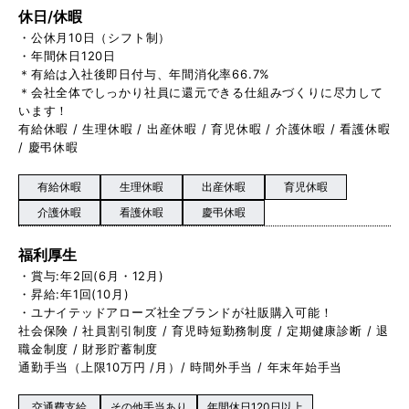
休日/休暇
・公休月10日（シフト制）
・年間休日120日
＊有給は入社後即日付与、年間消化率66.7%
＊会社全体でしっかり社員に還元できる仕組みづくりに尽力して
います！
有給休暇 / 生理休暇 / 出産休暇 / 育児休暇 / 介護休暇 / 看護休暇
/ 慶弔休暇
有給休暇
生理休暇
出産休暇
育児休暇
介護休暇
看護休暇
慶弔休暇
福利厚生
・賞与:年2回(6月・12月)
・昇給:年1回(10月)
・ユナイテッドアローズ社全ブランドが社販購入可能！
社会保険 / 社員割引制度 / 育児時短勤務制度 / 定期健康診断 / 退
職金制度 / 財形貯蓄制度
通勤手当（上限10万円 /月）/ 時間外手当 / 年末年始手当
交通費支給
その他手当あり
年間休日120日以上