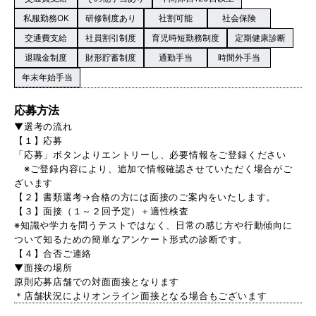
私服勤務OK
研修制度あり
社割可能
社会保険
交通費支給
社員割引制度
育児時短勤務制度
定期健康診断
退職金制度
財形貯蓄制度
通勤手当
時間外手当
年末年始手当
応募方法
▼選考の流れ
【１】応募
「応募」ボタンよりエントリーし、必要情報をご登録ください
※ご登録内容により、追加で情報確認させていただく場合がご
ざいます
【２】書類選考→合格の方には面接のご案内をいたします。
【３】面接（１～２回予定）＋適性検査
※知識や学力を問うテストではなく、日常の感じ方や行動傾向に
ついて知るための簡単なアンケート形式の診断です。
【４】合否ご連絡
▼面接の場所
原則応募店舗での対面面接となります
＊店舗状況によりオンライン面接となる場合もございます