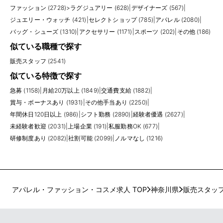
ファッション (2728)
>
ラグジュアリー (628)
|
デザイナーズ (567)
|
ジュエリー・ウォッチ (421)
|
セレクトショップ (785)
|
アパレル (2080)
|
バッグ・シューズ (1310)
|
アクセサリー (1171)
|
スポーツ (202)
|
その他 (186)
似ている職種で探す
販売スタッフ (2541)
似ている特徴で探す
急募 (1158)
|
月給20万以上 (1849)
|
交通費支給 (1882)
|
賞与・ボーナスあり (1931)
|
その他手当あり (2250)
|
年間休日120日以上 (986)
|
シフト勤務 (2890)
|
経験者優遇 (2627)
|
未経験者歓迎 (2031)
|
上場企業 (191)
|
私服勤務OK (677)
|
研修制度あり (2082)
|
社割可能 (2099)
|
ノルマなし (1216)
アパレル・ファッション・コスメ求人 TOP
神奈川県
販売スタッ