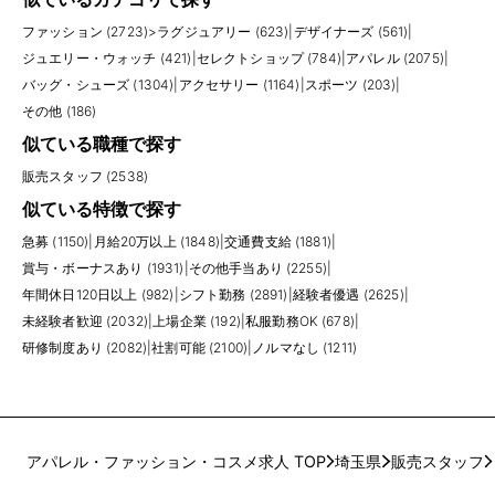
ファッション (2723)
>
ラグジュアリー (623)
|
デザイナーズ (561)
|
ジュエリー・ウォッチ (421)
|
セレクトショップ (784)
|
アパレル (2075)
|
バッグ・シューズ (1304)
|
アクセサリー (1164)
|
スポーツ (203)
|
その他 (186)
似ている職種で探す
販売スタッフ (2538)
似ている特徴で探す
急募 (1150)
|
月給20万以上 (1848)
|
交通費支給 (1881)
|
賞与・ボーナスあり (1931)
|
その他手当あり (2255)
|
年間休日120日以上 (982)
|
シフト勤務 (2891)
|
経験者優遇 (2625)
|
未経験者歓迎 (2032)
|
上場企業 (192)
|
私服勤務OK (678)
|
研修制度あり (2082)
|
社割可能 (2100)
|
ノルマなし (1211)
アパレル・ファッション・コスメ求人 TOP
埼玉県
販売スタッフ