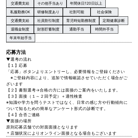
交通費支給
その他手当あり
年間休日120日以上
私服勤務OK
研修制度あり
社割可能
社会保険
交通費支給
社員割引制度
育児時短勤務制度
定期健康診断
退職金制度
財形貯蓄制度
通勤手当
時間外手当
年末年始手当
応募方法
▼選考の流れ
【１】応募
「応募」ボタンよりエントリーし、必要情報をご登録ください
※ご登録内容により、追加で情報確認させていただく場合がご
ざいます
【２】書類選考→合格の方には面接のご案内をいたします。
【３】面接（１～２回予定）＋適性検査
※知識や学力を問うテストではなく、日常の感じ方や行動傾向に
ついて知るための簡単なアンケート形式の診断です。
【４】合否ご連絡
▼面接の場所
原則応募店舗での対面面接となります
＊店舗状況によりオンライン面接となる場合もございます