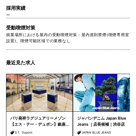
採用実績
ー
受動喫煙対策
就業場所における屋内の受動喫煙対策：屋内原則禁煙(喫煙専用室
設置)。喫煙可能区域での業務なし
最近見た求人
パリ発祥ラグジュアリーメゾン
ジャパンデニム Japan Blue
【エス・テー・デュポン】銀座
Jeans ｜店長候補｜渋谷店
路面店 販売スタッフ募集｜
S.T. Dupont
JAPAN BLUE JEANS