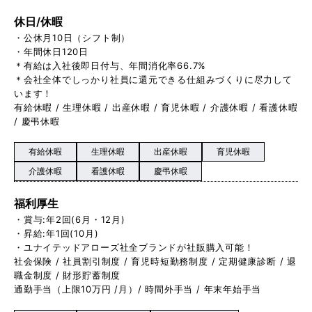
休日/休暇
・公休月10日（シフト制）
・年間休日120日
＊有給は入社後即日付与、年間消化率66.7%
＊会社全体でしっかり社員に還元できる仕組みづくりに尽力して
います！
有給休暇 / 生理休暇 / 出産休暇 / 育児休暇 / 介護休暇 / 看護休暇
/ 慶弔休暇
有給休暇
生理休暇
出産休暇
育児休暇
介護休暇
看護休暇
慶弔休暇
福利厚生
・賞与:年2回(6月・12月)
・昇給:年1回(10月)
・ユナイテッドアローズ社全ブランドが社販購入可能！
社会保険 / 社員割引制度 / 育児時短勤務制度 / 定期健康診断 / 退
職金制度 / 財形貯蓄制度
通勤手当（上限10万円 /月）/ 時間外手当 / 年末年始手当