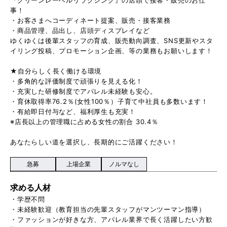
事！
・お客さまへコーディネート提案、販売・接客業務
・商品管理、品出し、店頭ディスプレイなど
ゆくゆくは後輩スタッフの育成、販売動向調査、SNS更新やスタ
イリング投稿、プロモーション企画、等の業務もお願いします！
★自分らしく長く働ける環境
・多角的な評価制度で頑張りを見える化！
・充実した研修制度でアパレル未経験も安心。
・育休取得率76.2％(女性100％）子育て中社員も多数います！
・有給即日付与など、福利厚生も充実！
※店長以上の管理職に占める女性の割合 30.4％
あなたらしい道を選択し、長期的にご活躍ください！
急募
上場企業
ノルマなし
求める人材
・学歴不問
・未経験歓迎（教育担当の先輩スタッフがマンツーマン指導）
・ファッションが好きな方、アパレル業界で長く活躍したい方歓