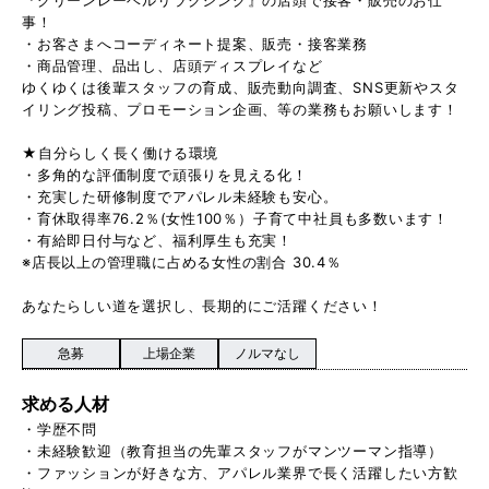
事！
・お客さまへコーディネート提案、販売・接客業務
・商品管理、品出し、店頭ディスプレイなど
ゆくゆくは後輩スタッフの育成、販売動向調査、SNS更新やスタ
イリング投稿、プロモーション企画、等の業務もお願いします！
★自分らしく長く働ける環境
・多角的な評価制度で頑張りを見える化！
・充実した研修制度でアパレル未経験も安心。
・育休取得率76.2％(女性100％）子育て中社員も多数います！
・有給即日付与など、福利厚生も充実！
※店長以上の管理職に占める女性の割合 30.4％
あなたらしい道を選択し、長期的にご活躍ください！
急募
上場企業
ノルマなし
求める人材
・学歴不問
・未経験歓迎（教育担当の先輩スタッフがマンツーマン指導）
・ファッションが好きな方、アパレル業界で長く活躍したい方歓