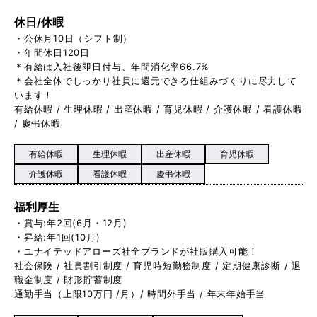
休日/休暇
・公休月10日（シフト制）
・年間休日120日
＊有給は入社後即日付与、年間消化率66.7%
＊会社全体でしっかり社員に還元できる仕組みづくりに尽力して
います！
有給休暇 / 生理休暇 / 出産休暇 / 育児休暇 / 介護休暇 / 看護休暇
/ 慶弔休暇
有給休暇
生理休暇
出産休暇
育児休暇
介護休暇
看護休暇
慶弔休暇
福利厚生
・賞与:年2回(6月・12月)
・昇給:年1回(10月)
・ユナイテッドアローズ社全ブランドが社販購入可能！
社会保険 / 社員割引制度 / 育児時短勤務制度 / 定期健康診断 / 退
職金制度 / 財形貯蓄制度
通勤手当（上限10万円 /月）/ 時間外手当 / 年末年始手当