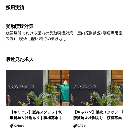
採用実績
ー
受動喫煙対策
就業場所における屋内の受動喫煙対策：屋内原則禁煙(喫煙専用室
設置)。喫煙可能区域での業務なし
最近見た求人
【キャバン】販売スタッフ｜制
【キャバン】販売スタッフ｜制
服貸与＆社割あり｜積極募集｜
服貸与＆社割あり｜積極募集｜
福岡店
NEWoMan横浜
CABaN
CABaN