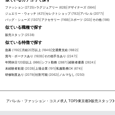
ファッション (2725)
>
ラグジュアリー (628)
|
デザイナーズ (564)
|
ジュエリー・ウォッチ (421)
|
セレクトショップ (782)
|
アパレル (2077)
|
バッグ・シューズ (1307)
|
アクセサリー (1168)
|
スポーツ (202)
|
その他 (186)
似ている職種で探す
販売スタッフ (2538)
似ている特徴で探す
急募 (1192)
|
月給20万以上 (1846)
|
交通費支給 (1882)
|
賞与・ボーナスあり (1928)
|
その他手当あり (2247)
|
年間休日120日以上 (986)
|
シフト勤務 (2887)
|
経験者優遇 (2624)
|
未経験者歓迎 (2028)
|
上場企業 (191)
|
私服勤務OK (674)
|
研修制度あり (2079)
|
社割可能 (2062)
|
ノルマなし (1250)
アパレル・ファッション・コスメ求人 TOP
東京都
販売スタッフ