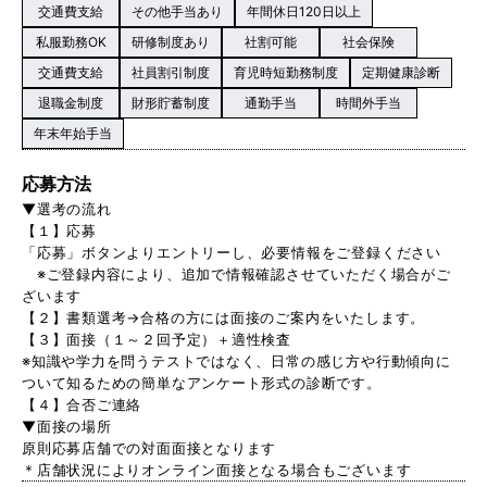
交通費支給
その他手当あり
年間休日120日以上
私服勤務OK
研修制度あり
社割可能
社会保険
交通費支給
社員割引制度
育児時短勤務制度
定期健康診断
退職金制度
財形貯蓄制度
通勤手当
時間外手当
年末年始手当
応募方法
▼選考の流れ
【１】応募
「応募」ボタンよりエントリーし、必要情報をご登録ください
※ご登録内容により、追加で情報確認させていただく場合がご
ざいます
【２】書類選考→合格の方には面接のご案内をいたします。
【３】面接（１～２回予定）＋適性検査
※知識や学力を問うテストではなく、日常の感じ方や行動傾向に
ついて知るための簡単なアンケート形式の診断です。
【４】合否ご連絡
▼面接の場所
原則応募店舗での対面面接となります
＊店舗状況によりオンライン面接となる場合もございます