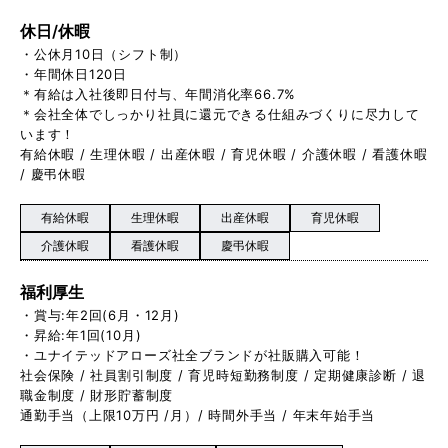
休日/休暇
・公休月10日（シフト制）
・年間休日120日
＊有給は入社後即日付与、年間消化率66.7%
＊会社全体でしっかり社員に還元できる仕組みづくりに尽力して
います！
有給休暇 / 生理休暇 / 出産休暇 / 育児休暇 / 介護休暇 / 看護休暇
/ 慶弔休暇
有給休暇
生理休暇
出産休暇
育児休暇
介護休暇
看護休暇
慶弔休暇
福利厚生
・賞与:年2回(6月・12月)
・昇給:年1回(10月)
・ユナイテッドアローズ社全ブランドが社販購入可能！
社会保険 / 社員割引制度 / 育児時短勤務制度 / 定期健康診断 / 退
職金制度 / 財形貯蓄制度
通勤手当（上限10万円 /月）/ 時間外手当 / 年末年始手当