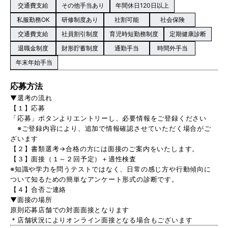
交通費支給
その他手当あり
年間休日120日以上
私服勤務OK
研修制度あり
社割可能
社会保険
交通費支給
社員割引制度
育児時短勤務制度
定期健康診断
退職金制度
財形貯蓄制度
通勤手当
時間外手当
年末年始手当
応募方法
▼選考の流れ
【１】応募
「応募」ボタンよりエントリーし、必要情報をご登録ください
※ご登録内容により、追加で情報確認させていただく場合がご
ざいます
【２】書類選考→合格の方には面接のご案内をいたします。
【３】面接（１～２回予定）＋適性検査
※知識や学力を問うテストではなく、日常の感じ方や行動傾向に
ついて知るための簡単なアンケート形式の診断です。
【４】合否ご連絡
▼面接の場所
原則応募店舗での対面面接となります
＊店舗状況によりオンライン面接となる場合もございます