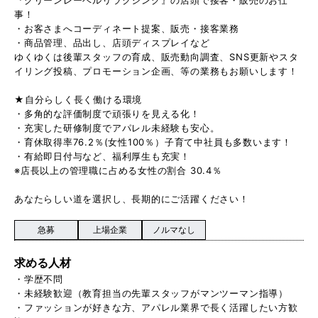
事！
・お客さまへコーディネート提案、販売・接客業務
・商品管理、品出し、店頭ディスプレイなど
ゆくゆくは後輩スタッフの育成、販売動向調査、SNS更新やスタ
イリング投稿、プロモーション企画、等の業務もお願いします！
★自分らしく長く働ける環境
・多角的な評価制度で頑張りを見える化！
・充実した研修制度でアパレル未経験も安心。
・育休取得率76.2％(女性100％）子育て中社員も多数います！
・有給即日付与など、福利厚生も充実！
※店長以上の管理職に占める女性の割合 30.4％
あなたらしい道を選択し、長期的にご活躍ください！
急募
上場企業
ノルマなし
求める人材
・学歴不問
・未経験歓迎（教育担当の先輩スタッフがマンツーマン指導）
・ファッションが好きな方、アパレル業界で長く活躍したい方歓