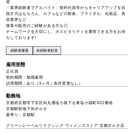
迎
・業界経験者でアルバイト、契約社員等からキャリアアップを目
指す方はもちろん、カフェなどの飲食、ブライダル、化粧品、美
容業界など
接客や販売のご経験がある方も◎
チームワークを大切にし、ホスピタリティを重視できる方をお待
ちしております!
経験者優遇
未経験者歓迎
雇用形態
正社員
契約期間：無期雇用
試用期間：あり（3ヶ月／条件変更なし）
勤務地
京都府京都市下京区烏丸通塩小路下る東塩小路町902番地
京都駅前地下街ポルタ
最寄り：京都駅
グリーンレーベルリラクシング ウィメンズストア 京都ポルタ店