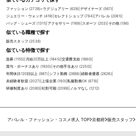
ファッション (2728)
>
ラグジュアリー (629)
|
デザイナーズ (567)
|
ジュエリー・ウォッチ (419)
|
セレクトショップ (784)
|
アパレル (2081)
|
バッグ・シューズ (1311)
|
アクセサリー (1169)
|
スポーツ (203)
|
その他 (186)
似ている職種で探す
販売スタッフ (2538)
似ている特徴で探す
急募 (1155)
|
月給20万以上 (1845)
|
交通費支給 (1880)
|
賞与・ボーナスあり (1930)
|
その他手当あり (2250)
|
年間休日120日以上 (987)
|
シフト勤務 (2888)
|
経験者優遇 (2626)
|
未経験者歓迎 (2027)
|
上場企業 (190)
|
私服勤務OK (678)
|
研修制度あり (2080)
|
社割可能 (2099)
|
ノルマなし (1212)
アパレル・ファッション・コスメ求人 TOP
京都府
販売スタッフ