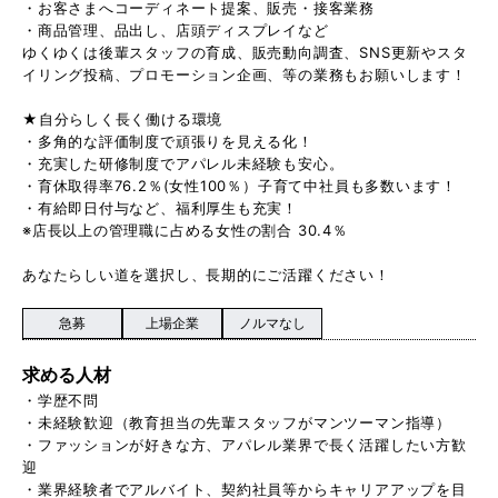
・お客さまへコーディネート提案、販売・接客業務
・商品管理、品出し、店頭ディスプレイなど
ゆくゆくは後輩スタッフの育成、販売動向調査、SNS更新やスタ
イリング投稿、プロモーション企画、等の業務もお願いします！
★自分らしく長く働ける環境
・多角的な評価制度で頑張りを見える化！
・充実した研修制度でアパレル未経験も安心。
・育休取得率76.2％(女性100％）子育て中社員も多数います！
・有給即日付与など、福利厚生も充実！
※店長以上の管理職に占める女性の割合 30.4％
あなたらしい道を選択し、長期的にご活躍ください！
急募
上場企業
ノルマなし
求める人材
・学歴不問
・未経験歓迎（教育担当の先輩スタッフがマンツーマン指導）
・ファッションが好きな方、アパレル業界で長く活躍したい方歓
迎
・業界経験者でアルバイト、契約社員等からキャリアアップを目