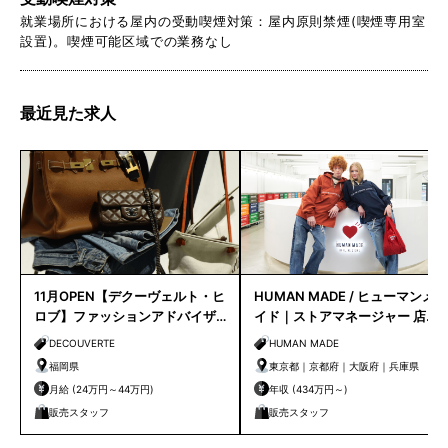
就業場所における屋内の受動喫煙対策：屋内原則禁煙(喫煙専用室
設置)。喫煙可能区域での業務なし
最近見た求人
11月OPEN【デクーヴェルト・ヒ
HUMAN MADE / ヒューマンメ
ロブ】ファッションアドバイザ
イド｜ストアマネージャー 店長
ー｜天神店
候補
DECOUVERTE
HUMAN MADE
福岡県
東京都｜京都府｜大阪府｜兵庫県
月給 (24万円～44万円)
年収 (434万円～)
販売スタッフ
販売スタッフ