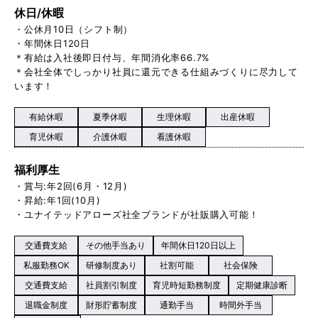
休日/休暇
・公休月10日（シフト制）
・年間休日120日
＊有給は入社後即日付与、年間消化率66.7%
＊会社全体でしっかり社員に還元できる仕組みづくりに尽力して
います！
有給休暇
夏季休暇
生理休暇
出産休暇
育児休暇
介護休暇
看護休暇
福利厚生
・賞与:年2回(6月・12月)
・昇給:年1回(10月)
・ユナイテッドアローズ社全ブランドが社販購入可能！
交通費支給
その他手当あり
年間休日120日以上
私服勤務OK
研修制度あり
社割可能
社会保険
交通費支給
社員割引制度
育児時短勤務制度
定期健康診断
退職金制度
財形貯蓄制度
通勤手当
時間外手当