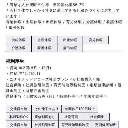
＊有給は入社後即日付与、年間消化率66.7%
＊会社全体でしっかり社員に還元できる仕組みづくりに尽力して
います！
有給休暇 / 生理休暇 / 出産休暇 / 育児休暇 / 介護休暇 / 看護休暇
/ 慶弔休暇
有給休暇
生理休暇
出産休暇
育児休暇
介護休暇
看護休暇
慶弔休暇
福利厚生
・賞与:年2回(6月・12月)
・昇給:年1回(10月)
・ユナイテッドアローズ社全ブランドが社販購入可能！
社会保険 / 社員割引制度 / 育児時短勤務制度 / 定期健康診断 / 退
職金制度 / 財形貯蓄制度
通勤手当（上限10万円 /月）/ 時間外手当 / 年末年始手当
交通費支給
その他手当あり
年間休日120日以上
私服勤務OK
研修制度あり
社割可能
社会保険
交通費支給
社員割引制度
育児時短勤務制度
定期健康診断