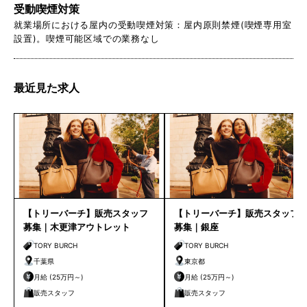
受動喫煙対策
就業場所における屋内の受動喫煙対策：屋内原則禁煙(喫煙専用室
設置)。喫煙可能区域での業務なし
最近見た求人
【トリーバーチ】販売スタッフ
【トリーバーチ】販売スタッフ
募集｜木更津アウトレット
募集｜銀座
TORY BURCH
TORY BURCH
千葉県
東京都
月給 (25万円～)
月給 (25万円～)
販売スタッフ
販売スタッフ