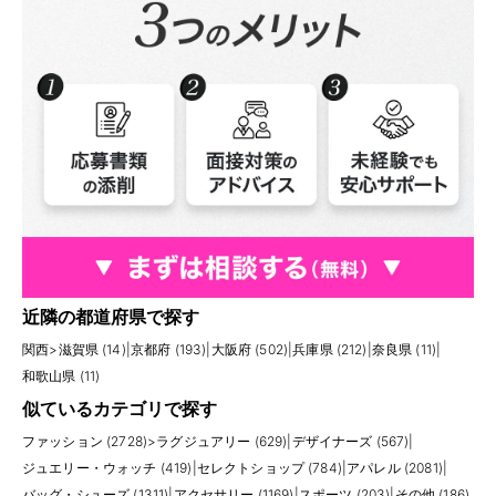
近隣の都道府県で探す
関西
>
滋賀県 (14)
|
京都府 (193)
|
大阪府 (502)
|
兵庫県 (212)
|
奈良県 (11)
|
和歌山県 (11)
似ているカテゴリで探す
ファッション (2728)
>
ラグジュアリー (629)
|
デザイナーズ (567)
|
ジュエリー・ウォッチ (419)
|
セレクトショップ (784)
|
アパレル (2081)
|
バッグ・シューズ (1311)
|
アクセサリー (1169)
|
スポーツ (203)
|
その他 (186)