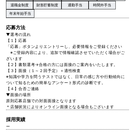
退職金制度
財形貯蓄制度
通勤手当
時間外手当
年末年始手当
応募方法
▼選考の流れ
【１】応募
「応募」ボタンよりエントリーし、必要情報をご登録ください
※ご登録内容により、追加で情報確認させていただく場合がご
ざいます
【２】書類選考→合格の方には面接のご案内をいたします。
【３】面接（１～２回予定）＋適性検査
※知識や学力を問うテストではなく、日常の感じ方や行動傾向に
ついて知るための簡単なアンケート形式の診断です。
【４】合否ご連絡
▼面接の場所
原則応募店舗での対面面接となります
＊店舗状況によりオンライン面接となる場合もございます
採用実績
ー