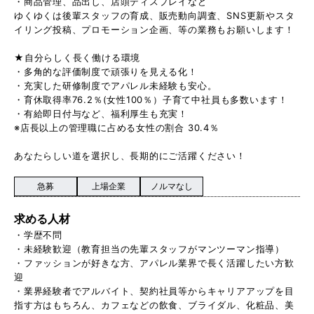
・商品管理、品出し、店頭ディスプレイなど
ゆくゆくは後輩スタッフの育成、販売動向調査、SNS更新やスタ
イリング投稿、プロモーション企画、等の業務もお願いします！
★自分らしく長く働ける環境
・多角的な評価制度で頑張りを見える化！
・充実した研修制度でアパレル未経験も安心。
・育休取得率76.2％(女性100％）子育て中社員も多数います！
・有給即日付与など、福利厚生も充実！
※店長以上の管理職に占める女性の割合 30.4％
あなたらしい道を選択し、長期的にご活躍ください！
急募
上場企業
ノルマなし
求める人材
・学歴不問
・未経験歓迎（教育担当の先輩スタッフがマンツーマン指導）
・ファッションが好きな方、アパレル業界で長く活躍したい方歓
迎
・業界経験者でアルバイト、契約社員等からキャリアアップを目
指す方はもちろん、カフェなどの飲食、ブライダル、化粧品、美