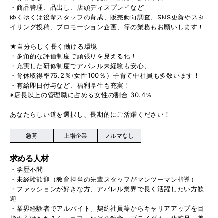
・商品管理、品出し、店頭ディスプレイなど
ゆくゆくは後輩スタッフの育成、販売動向調査、SNS更新やスタ
イリング投稿、プロモーション企画、等の業務もお願いします！
★自分らしく長く働ける環境
・多角的な評価制度で頑張りを見える化！
・充実した研修制度でアパレル未経験も安心。
・育休取得率76.2％(女性100％）子育て中社員も多数います！
・有給即日付与など、福利厚生も充実！
※店長以上の管理職に占める女性の割合 30.4％
あなたらしい道を選択し、長期的にご活躍ください！
急募
上場企業
ノルマなし
求める人材
・学歴不問
・未経験歓迎（教育担当の先輩スタッフがマンツーマン指導）
・ファッションが好きな方、アパレル業界で長く活躍したい方歓
迎
・業界経験者でアルバイト、契約社員等からキャリアアップを目
指す方はもちろん、カフェなどの飲食、ブライダル、化粧品、美