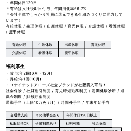
・年間休日120日
＊有給は入社後即日付与、年間消化率66.7%
＊会社全体でしっかり社員に還元できる仕組みづくりに尽力して
います！
有給休暇 / 生理休暇 / 出産休暇 / 育児休暇 / 介護休暇 / 看護休暇
/ 慶弔休暇
有給休暇
生理休暇
出産休暇
育児休暇
介護休暇
看護休暇
慶弔休暇
福利厚生
・賞与:年2回(6月・12月)
・昇給:年1回(10月)
・ユナイテッドアローズ社全ブランドが社販購入可能！
社会保険 / 社員割引制度 / 育児時短勤務制度 / 定期健康診断 / 退
職金制度 / 財形貯蓄制度
通勤手当（上限10万円 /月）/ 時間外手当 / 年末年始手当
交通費支給
その他手当あり
年間休日120日以上
私服勤務OK
研修制度あり
社割可能
社会保険