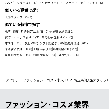
バッグ・シューズ (1310)
|
アクセサリー (1171)
|
スポーツ (202)
|
その他 (186)
似ている職種で探す
販売スタッフ (2541)
似ている特徴で探す
急募 (1158)
|
月給20万以上 (1849)
|
交通費支給 (1882)
|
賞与・ボーナスあり (1931)
|
その他手当あり (2250)
|
年間休日120日以上 (986)
|
シフト勤務 (2890)
|
経験者優遇 (2627)
|
未経験者歓迎 (2031)
|
上場企業 (191)
|
私服勤務OK (677)
|
研修制度あり (2082)
|
社割可能 (2099)
|
ノルマなし (1216)
アパレル・ファッション・コスメ求人 TOP
埼玉県
販売スタッフ