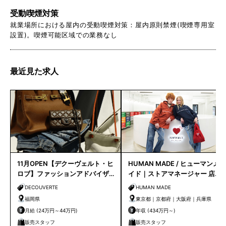
受動喫煙対策
就業場所における屋内の受動喫煙対策：屋内原則禁煙(喫煙専用室
設置)。喫煙可能区域での業務なし
最近見た求人
11月OPEN【デクーヴェルト・ヒ
HUMAN MADE / ヒューマンメ
ロブ】ファッションアドバイザ
イド｜ストアマネージャー 店長
ー｜天神店
候補
DECOUVERTE
HUMAN MADE
福岡県
東京都｜京都府｜大阪府｜兵庫県
月給 (24万円～44万円)
年収 (434万円～)
販売スタッフ
販売スタッフ