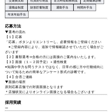
交通費支給
社員割引制度
育児時短勤務制度
定期健康診断
退職金制度
財形貯蓄制度
通勤手当
時間外手当
年末年始手当
応募方法
▼選考の流れ
【１】応募
「応募」ボタンよりエントリーし、必要情報をご登録ください
※ご登録内容により、追加で情報確認させていただく場合がご
ざいます
【２】書類選考→合格の方には面接のご案内をいたします。
【３】面接（１～２回予定）＋適性検査
※知識や学力を問うテストではなく、日常の感じ方や行動傾向に
ついて知るための簡単なアンケート形式の診断です。
【４】合否ご連絡
▼面接の場所
原則応募店舗での対面面接となります
＊店舗状況によりオンライン面接となる場合もございます
採用実績
ー