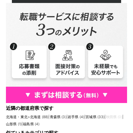
近隣の都道府県で探す
北海道・東北
>
北海道 (88)
|
青森県 (3)
|
岩手県 (4)
|
宮城県 (33)
|
秋田県 (0)
|
山形県 (1)
|
福島県 (4)
似ているカテゴリで探す