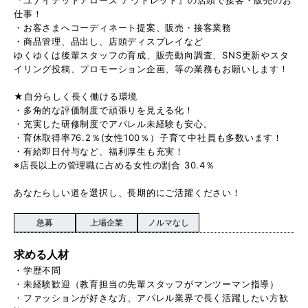
仕事！
・お客さまへコーディネート提案、販売・接客業務
・商品管理、品出し、店頭ディスプレイなど
ゆくゆくは後輩スタッフの育成、販売動向調査、SNS更新やスタ
イリング投稿、プロモーション企画、等の業務もお願いします！
★自分らしく長く働ける環境
・多角的な評価制度で頑張りを見える化！
・充実した研修制度でアパレル未経験も安心。
・育休取得率76.2％(女性100％）子育て中社員も多数います！
・有給即日付与など、福利厚生も充実！
※店長以上の管理職に占める女性の割合 30.4％
あなたらしい道を選択し、長期的にご活躍ください！
急募
上場企業
ノルマなし
求める人材
・学歴不問
・未経験歓迎（教育担当の先輩スタッフがマンツーマン指導）
・ファッションが好きな方、アパレル業界で長く活躍したい方歓