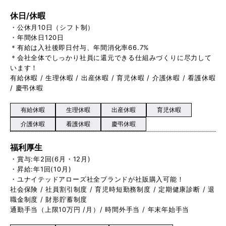
休日/休暇
・公休月10日（シフト制）
・年間休日120日
＊有給は入社後即日付与、年間消化率66.7%
＊会社全体でしっかり社員に還元できる仕組みづくりに尽力して
います！
有給休暇 / 生理休暇 / 出産休暇 / 育児休暇 / 介護休暇 / 看護休暇
/ 慶弔休暇
有給休暇
生理休暇
出産休暇
育児休暇
介護休暇
看護休暇
慶弔休暇
福利厚生
・賞与:年2回(6月・12月)
・昇給:年1回(10月)
・ユナイテッドアローズ社全ブランドが社販購入可能！
社会保険 / 社員割引制度 / 育児時短勤務制度 / 定期健康診断 / 退
職金制度 / 財形貯蓄制度
通勤手当（上限10万円 /月）/ 時間外手当 / 年末年始手当