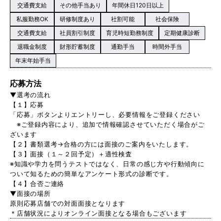
交通費支給
その他手当あり
年間休日120日以上
私服勤務OK
研修制度あり
社割可能
社会保険
交通費支給
社員割引制度
育児時短勤務制度
定期健康診断
退職金制度
財形貯蓄制度
通勤手当
時間外手当
年末年始手当
応募方法
▼選考の流れ
【１】応募
「応募」ボタンよりエントリーし、必要情報をご登録ください
※ご登録内容により、追加で情報確認させていただく場合がご
ざいます
【２】書類選考→合格の方には面接のご案内をいたします。
【３】面接（１～２回予定）＋適性検査
※知識や学力を問うテストではなく、日常の感じ方や行動傾向に
ついて知るための簡単なアンケート形式の診断です。
【４】合否ご連絡
▼面接の場所
原則応募店舗での対面面接となります
＊店舗状況によりオンライン面接となる場合もございます