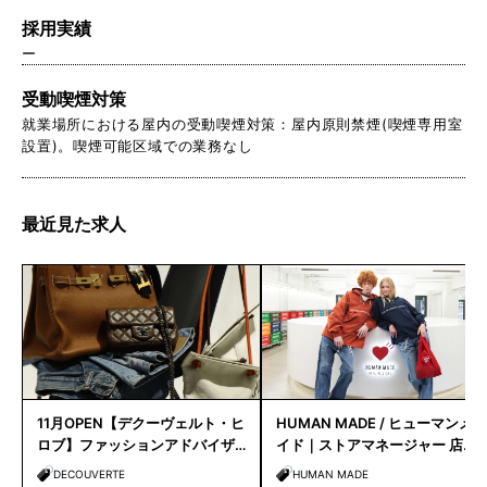
採用実績
ー
受動喫煙対策
就業場所における屋内の受動喫煙対策：屋内原則禁煙(喫煙専用室
設置)。喫煙可能区域での業務なし
最近見た求人
11月OPEN【デクーヴェルト・ヒ
HUMAN MADE / ヒューマンメ
ロブ】ファッションアドバイザ
イド｜ストアマネージャー 店長
ー｜天神店
候補
DECOUVERTE
HUMAN MADE