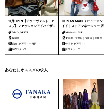
11月OPEN【デクーヴェルト・ヒ
HUMAN MADE / ヒューマンメ
ロブ】ファッションアドバイザ
イド｜ストアマネージャー 店長
ー｜天神店
候補
DECOUVERTE
HUMAN MADE
福岡県
東京都｜京都府｜大阪府｜兵庫県
月給 (24万円～44万円)
年収 (434万円～)
販売スタッフ
販売スタッフ
あなたにオススメの求人