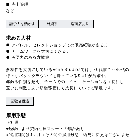
■ 売上管理
など
語学力を活かす
外資系
路面店あり
求める人材
● アパレル、セレクトショップでの販売経験がある方
● チームワークを大切にできる方
● 英語力のある方歓迎
多様性を大切にしているAcne Studiosでは、20代前半～40代の
様々なバックグラウンドを持っているStaffが活躍中。
年齢や性別を超え、チームでのコミュニケーションを大切にし、
互いに刺激しあい切磋琢磨して成長していける環境です。
経験者優遇
雇用形態
正社員
※経験により契約社員スタートの場合あり
※試用期間は4ヶ月（その間の雇用形態、給与に変更はございませ