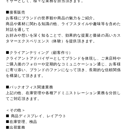
イザーとして、様々な業務を担当頂きます。
■接客販売
お客様にブランドの世界観や商品の魅力をご紹介。
商品や素材に関わる知識の他、ライフスタイルや趣味等を含めた
対話を通して
お好みや想いを深く知ることで、効果的な提案と価値の高いカス
タマーエクスペリエンス（体験）を提供頂きます。
■クライアンテリィング（顧客作り）
クライアントアドバイザーとしてブランドを体現し、ご来店時や
ご購入後のフォローや定期的なコミュニケーション通じ、お客様
に寄り添い、ブランドのファンになって頂き、長期的な信頼関係
を構築して頂きます。
■バックオフィス関連業務
上記の他、在庫管理や各種アドミニストレーション業務を分担し
てご対応頂きます。
＜その他＞
■ 商品ディスプレイ、レイアウト
■在庫管理、検品
■出荷業務