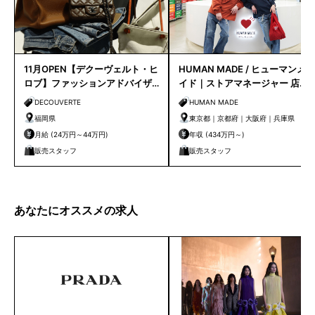
11月OPEN【デクーヴェルト・ヒ
HUMAN MADE / ヒューマンメ
ロブ】ファッションアドバイザ
イド｜ストアマネージャー 店長
ー｜天神店
候補
DECOUVERTE
HUMAN MADE
福岡県
東京都｜京都府｜大阪府｜兵庫県
月給 (24万円～44万円)
年収 (434万円～)
販売スタッフ
販売スタッフ
あなたにオススメの求人