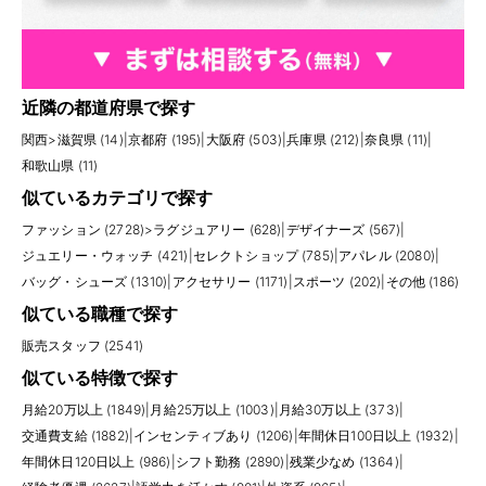
近隣の都道府県で探す
関西
>
滋賀県 (14)
|
京都府 (195)
|
大阪府 (503)
|
兵庫県 (212)
|
奈良県 (11)
|
和歌山県 (11)
似ているカテゴリで探す
ファッション (2728)
>
ラグジュアリー (628)
|
デザイナーズ (567)
|
ジュエリー・ウォッチ (421)
|
セレクトショップ (785)
|
アパレル (2080)
|
バッグ・シューズ (1310)
|
アクセサリー (1171)
|
スポーツ (202)
|
その他 (186)
似ている職種で探す
販売スタッフ (2541)
似ている特徴で探す
月給20万以上 (1849)
|
月給25万以上 (1003)
|
月給30万以上 (373)
|
交通費支給 (1882)
|
インセンティブあり (1206)
|
年間休日100日以上 (1932)
|
年間休日120日以上 (986)
|
シフト勤務 (2890)
|
残業少なめ (1364)
|