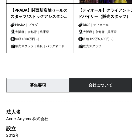
【PRADA】関西新店舗セールス
【ディオール】クライアントア
スタッフ/ストックアシスタント
ドバイザー（販売スタッフ）｜
募集！一緒にお店を作り上げま
大阪・京都・神戸
PRADA｜プラダ
DIOR｜ディオール
せんか。
大阪府｜京都府｜兵庫県
大阪府｜京都府｜兵庫県
年収 (360万円～)
月給 (27万5,400円～)
販売スタッフ｜店長｜バックヤード｜
販売スタッフ
副店長
募集要項
会社について
法人名
Acne Aoyama株式会社
設立
2012年