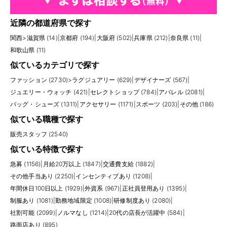
近隣の都道府県で探す
関西
>
滋賀県 (14)
|
京都府 (194)
|
大阪府 (502)
|
兵庫県 (212)
|
奈良県 (11)
|
和歌山県 (11)
似ているカテゴリで探す
ファッション (2730)
>
ラグジュアリー (629)
|
デザイナーズ (567)
|
ジュエリー・ウォッチ (421)
|
セレクトショップ (784)
|
アパレル (2081)
|
バッグ・シューズ (1311)
|
アクセサリー (1171)
|
スポーツ (203)
|
その他 (186)
似ている職種で探す
販売スタッフ (2540)
似ている特徴で探す
急募 (1156)
|
月給20万以上 (1847)
|
交通費支給 (1882)
|
その他手当あり (2250)
|
インセンティブあり (1208)
|
年間休日100日以上 (1929)
|
外資系 (967)
|
正社員登用あり (1395)
|
制服あり (1081)
|
勤務地域限定 (1008)
|
研修制度あり (2080)
|
社割可能 (2099)
|
ノルマなし (1214)
|
20代の店長が活躍中 (584)
|
路面店あり (895)