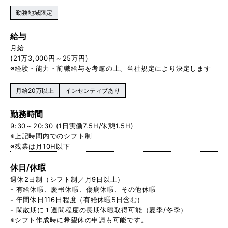
勤務地域限定
給与
月給
(21万3,000円～25万円)
※経験・能力・前職給与を考慮の上、当社規定により決定します
月給20万以上
インセンティブあり
勤務時間
9:30～20:30 (1日実働7.5H/休憩1.5H)
※上記時間内でのシフト制
※残業は月10H以下
休日/休暇
週休2日制（シフト制／月9日以上）
- 有給休暇、慶弔休暇、傷病休暇、その他休暇
- 年間休日116日程度（有給休暇5日含む）
- 閑散期に１週間程度の長期休暇取得可能（夏季/冬季）
※シフト作成時に希望休の申請も可能です。