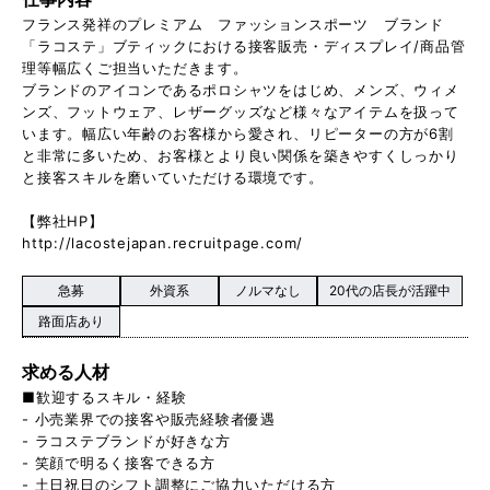
フランス発祥のプレミアム ファッションスポーツ ブランド
「ラコステ」ブティックにおける接客販売・ディスプレイ/商品管
理等幅広くご担当いただきます。
ブランドのアイコンであるポロシャツをはじめ、メンズ、ウィメ
ンズ、フットウェア、レザーグッズなど様々なアイテムを扱って
います。幅広い年齢のお客様から愛され、リピーターの方が6割
と非常に多いため、お客様とより良い関係を築きやすくしっかり
と接客スキルを磨いていただける環境です。
【弊社HP】
http://lacostejapan.recruitpage.com/
急募
外資系
ノルマなし
20代の店長が活躍中
路面店あり
求める人材
■歓迎するスキル・経験
- 小売業界での接客や販売経験者優遇
- ラコステブランドが好きな方
- 笑顔で明るく接客できる方
- 土日祝日のシフト調整にご協力いただける方