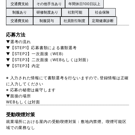
交通費支給
その他手当あり
年間休日100日以上
制服あり
研修制度あり
社割可能
社会保険
交通費支給
制服貸与
社員割引制度
定期健康診断
応募方法
▼選考の流れ
▼【STEP1】応募書類による書類選考
▼【STEP2】一次面接（WEB）
▼【STEP3】二次面接（WEBもしくは対面）
▼【STEP3】内定
※ 入力された情報にて書類選考を行ないますので､登録情報は正確
に入力してください
※ 応募の秘密は厳守します
▼面接の場所
WEBもしくは対面
受動喫煙対策
就業場所における屋内の受動喫煙対策：敷地内禁煙。喫煙可能区
域での業務なし