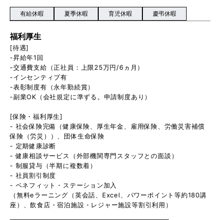
有給休暇
夏季休暇
育児休暇
慶弔休暇
福利厚生
[待遇]
-昇給年1回
-交通費支給（正社員：上限25万円/6ヵ月）
-インセンティブ有
-表彰制度有（永年勤続賞）
-副業OK（会社規定に準ずる。申請制度あり）
[保険・福利厚生]
- 社会保険完備（健康保険、厚生年金、雇用保険、労働災害補償
保険（労災））、団体生命保険
- 定期健康診断
- 健康相談サービス（外部機関専門スタッフとの面談）
- 制服貸与（半期に複数着）
- 社員割引制度
- ベネフィット・ステーション加入
（無料eラーニング（英会話、Excel、パワーポイント等約180講
座）、飲食店・宿泊施設・レジャー施設等割引利用）